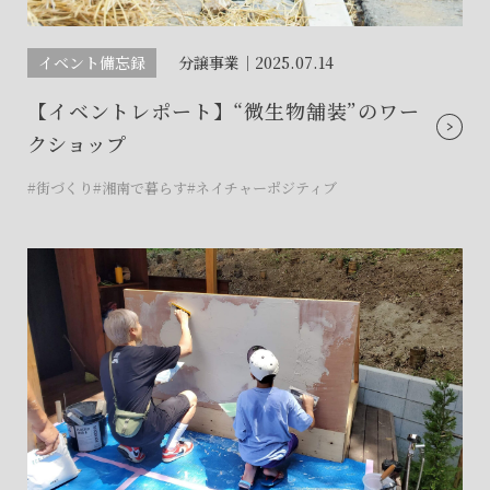
フォームからのお問い合わせ
フォームからのお問い合わせ
解約のお申し込み
CONTACT
CONTACT
CONTACT
イベント備忘録
分譲事業｜
2025.07.14
【イベントレポート】“微生物舗装”のワー
賃貸管理事業部へのお問い合わせ
お電話でのお問い合わせ
プロコール24ご利用の方
クショップ
0466-24-2478
0466-24-2478
0120-073-386
営業時間9:30~18:30 水曜定休
営業時間9:30~18:30 水曜定休
#街づくり
#湘南で暮らす
#ネイチャーポジティブ
閉じる
閉じる
閉じる