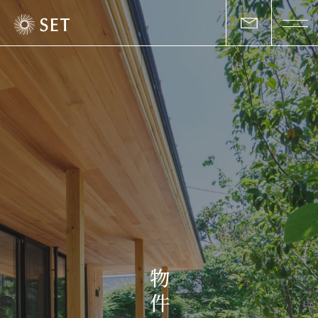
私たちについて
セットの志と行動
事業一覧
物件一覧
お客様の声
物
マガジン
件