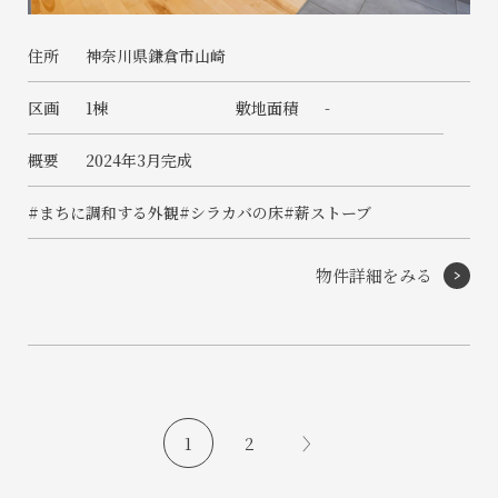
住所
神奈川県鎌倉市山崎
区画
1棟
敷地面積
-
概要
2024年3月完成
#まちに調和する外観
#シラカバの床
#薪ストーブ
物件詳細をみる
投
1
2
〉
稿
の
ペ