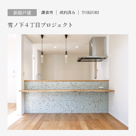
0466-24-2478
0466-24-2478
0120-073-386
新築戸建
鎌倉市
成約済み
TOKIORI
営業時間9:30~18:30 水曜定休
営業時間9:30~18:30 水曜定休
雪ノ下４丁目プロジェクト
閉じる
閉じる
閉じる