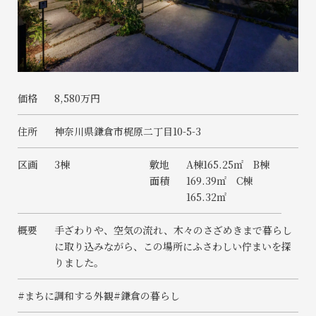
価格
8,580万円
住所
神奈川県鎌倉市梶原二丁目10-5-3
区画
3棟
敷地
A棟165.25㎡ B棟
面積
169.39㎡ C棟
165.32㎡
概要
手ざわりや、空気の流れ、木々のさざめきまで暮らし
に取り込みながら、この場所にふさわしい佇まいを探
りました。
#まちに調和する外観
#鎌倉の暮らし