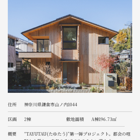
住所
神奈川県鎌倉市山ノ内1044
区画
2棟
敷地面積
A棟196.73㎡
概要
“TAYUTAU(たゆたう)”第一弾プロジェクト。都会の喧