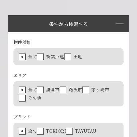
賃貸物件入居者様の
お困りごとのご相談はこちら
条件から検索する
土地の活用・賃貸経営に関する
物件種類
ご相談はこちら
全て
新築戸建
土地
関連施設一覧
エリア
全て
鎌倉市
藤沢市
茅ヶ崎市
その他
ブランド
©SET inc.
全て
TOKIORI
TAYUTAU