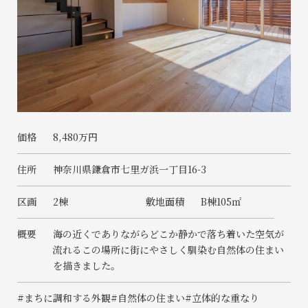
価格
8,480万円
住所
神奈川県鎌倉市七里ガ浜一丁目16-3
区画
2棟
敷地面積
B棟105㎡
概要
海の近くでありながらどこか静かで落ち着いた空気が
流れるこの場所に街にやさしく馴染む自然体の住まい
を描きました。
#まちに調和する外観
#自然体の住まい
#立体的な重なり