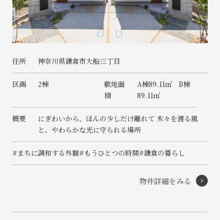
住所
神奈川県鎌倉市大船三丁目
区画
2棟
敷地面
A棟89.11㎡ B棟
積
89.11㎡
概要
にぎわいから、ほんの少しだけ離れて 木々を渡る風
と、やわらかな光に守られる場所
会社に関することや物件についての
土地の活用・賃貸経営に関する
賃貸物件入居者様の
ご相談はこちら
ご相談はこちら
お困りごとのご相談はこちら
#まちに調和する外観
#もうひとつの時間
#鎌倉の暮らし
フォームからのお問い合わせ
フォームからのお問い合わせ
解約のお申し込み
物件詳細をみる
CONTACT
CONTACT
CONTACT
賃貸管理事業部へのお問い合わせ
お電話でのお問い合わせ
プロコール24ご利用の方