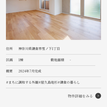
住所
神奈川県鎌倉市雪ノ下1丁目
区画
1棟
敷地面積
-
概要
2024年7月完成
#まちに調和する外観
#屋久島地杉
#鎌倉の暮らし
物件詳細をみる