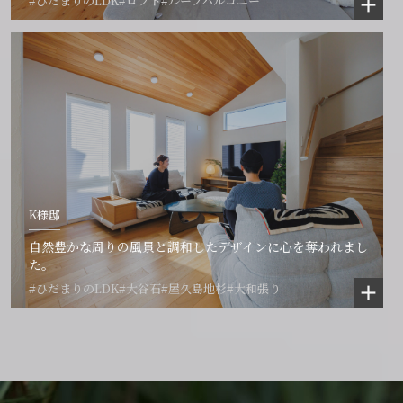
#ひだまりのLDK
#ロフト
#ルーフバルコニー
K様邸
自然豊かな周りの風景と調和したデザインに心を奪われまし
た。
#ひだまりのLDK
#大谷石
#屋久島地杉
#大和張り