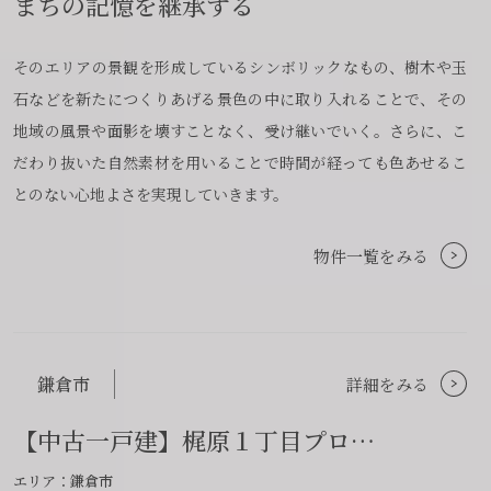
まちの記憶を
継承する
賃貸管理事業部へのお問い合わせ
お電話でのお問い合わせ
プロコール24ご利用の方
そのエリアの景観を形成しているシンボリックなもの、樹木や玉
0466-24-2478
0466-24-2478
0120-073-386
石などを新たにつくりあげる景色の中に取り入れることで、その
営業時間9:30~18:30 水曜定休
営業時間9:30~18:30 水曜定休
地域の風景や面影を壊すことなく、受け継いでいく。さらに、こ
だわり抜いた自然素材を用いることで時間が経っても色あせるこ
とのない心地よさを実現していきます。
閉じる
閉じる
閉じる
物件一覧をみる
鎌倉市
詳細をみる
【中古一戸建】梶原１丁目プロ…
エリア：鎌倉市