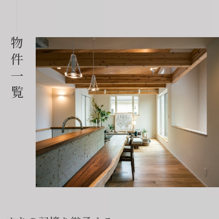
物
件
一
覧
会社に関することや物件についての
土地の活用・賃貸経営に関する
賃貸物件入居者様の
ご相談はこちら
ご相談はこちら
お困りごとのご相談はこちら
フォームからのお問い合わせ
フォームからのお問い合わせ
解約のお申し込み
CONTACT
CONTACT
CONTACT