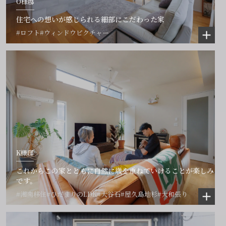
O様邸
住宅への想いが感じられる細部にこだわった家
#ロフト
#ウィンドウピクチャー
K様邸
これからこの家とともに自然に歳を重ねていけることが楽しみ
です。
#湘南移住
#ひだまりのLDK
#大谷石
#屋久島地杉
#大和張り