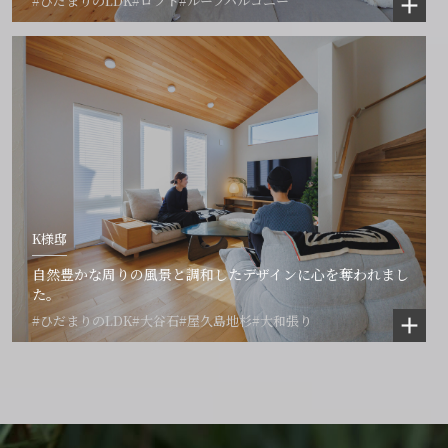
#ひだまりのLDK
#ロフト
#ルーフバルコニー
K様邸
自然豊かな周りの風景と調和したデザインに心を奪われまし
た。
#ひだまりのLDK
#大谷石
#屋久島地杉
#大和張り