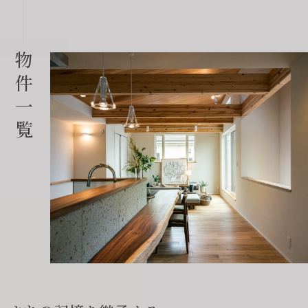
物
件
一
覧
会社に関することや物件についての
土地の活用・賃貸経営に関する
賃貸物件入居者様の
ご相談はこちら
ご相談はこちら
お困りごとのご相談はこちら
フォームからのお問い合わせ
フォームからのお問い合わせ
解約のお申し込み
CONTACT
CONTACT
CONTACT