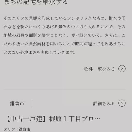
まちの記憶を
継承する
賃貸管理事業部へのお問い合わせ
お電話でのお問い合わせ
プロコール24ご利用の方
そのエリアの景観を形成しているシンボリックなもの、樹木や玉
0466-24-2478
0466-24-2478
0120-073-386
石などを新たにつくりあげる景色の中に取り入れることで、その
営業時間9:30~18:30 水曜定休
営業時間9:30~18:30 水曜定休
地域の風景や面影を壊すことなく、受け継いでいく。さらに、こ
だわり抜いた自然素材を用いることで時間が経っても色あせるこ
とのない心地よさを実現していきます。
閉じる
閉じる
閉じる
物件一覧をみる
鎌倉市
詳細をみる
【中古一戸建】梶原１丁目プロ…
エリア：鎌倉市