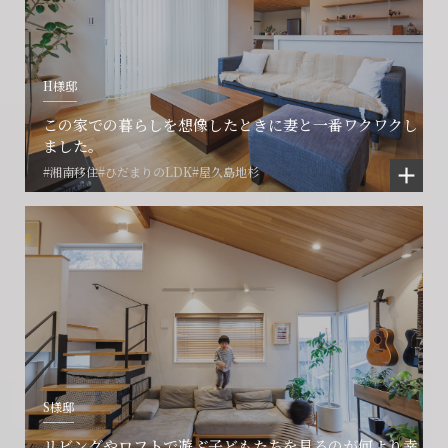
H様邸
この家での暮らしを想像したときに妻と一番ワクワクし
ました。
#湘南移住
#ひだまりのLDK
#屋久島地杉
S様邸
リビングやロフトで遊ぶ子どもたちを見るのが何より幸