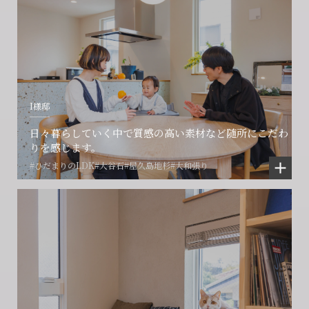
I様邸
日々暮らしていく中で質感の高い素材など随所にこだわ
りを感じます。
#ひだまりのLDK
#大谷石
#屋久島地杉
#大和張り