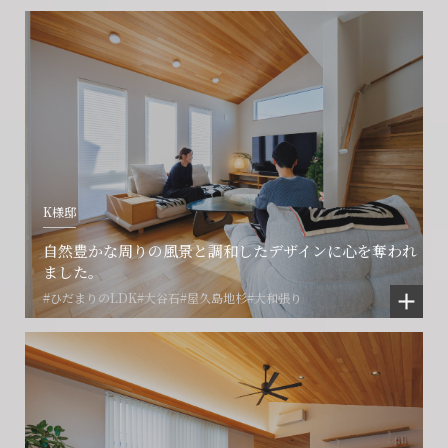
CONTACT
CONTACT
CONTACT
賃貸管理事業部へのお問い合わせ
お電話でのお問い合わせ
プロコール24ご利用の方
0466-24-2478
0466-24-2478
0120-073-386
営業時間9:30~18:30 水曜定休
営業時間9:30~18:30 水曜定休
K様邸
閉じる
閉じる
閉じる
自然豊かな周りの風景と調和したデザインに心を奪われ
ました。
#ひだまりのLDK
#大谷石
#屋久島地杉
#大和張り