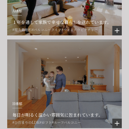
A様邸
１年を通して家族で幸せな暮らしを送れています。
#屋久島地杉
#バルコニーライフ
#ウィンドウピクチャー
会社に関することや物件についての
土地の活用・賃貸経営に関する
H様邸
賃貸物件入居者様の
ご相談はこちら
ご相談はこちら
お困りごとのご相談はこちら
毎日が明るく温かい雰囲気に包まれています。
#ひだまりのLDK
#ロフト
#ルーフバルコニー
フォームからのお問い合わせ
フォームからのお問い合わせ
解約のお申し込み