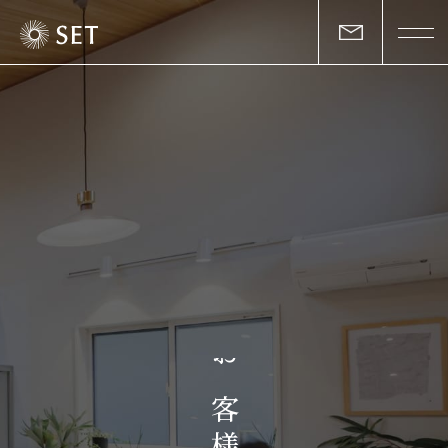
私たちについて
セットの志と行動
事業一覧
物件一覧
お客様の声
お
マガジン
客
様