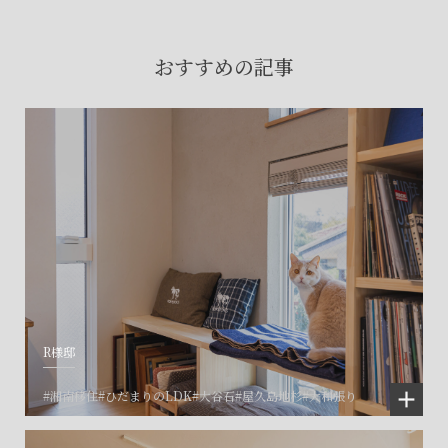
賃貸物件入居者様の
お困りごとのご相談はこちら
おすすめの記事
土地の活用・賃貸経営に関する
ご相談はこちら
関連施設一覧
R様邸
#湘南移住
#ひだまりのLDK
#大谷石
#屋久島地杉
#大和張り
©SET inc.