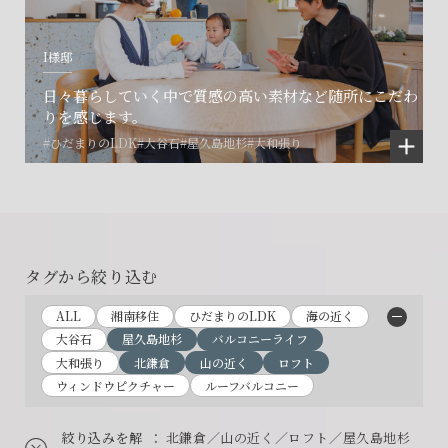
I様邸
日々暮らしていく中で質感の高い素材など随所にこだわ
りを感じます。
#ひだまりのLDK
#大谷石
#屋久島地杉
#大和張り
タグから絞り込む
ALL
湘南移住
ひだまりのLDK
海の近く
大谷石
屋久島地杉
バルコニーライフ
大和張り
北鎌倉
山の近く
ロフト
ウィンドウピクチャー
ルーフバルコニー
絞り込みを解
： 北鎌倉／山の近く／ロフト／屋久島地杉