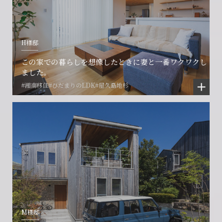
H様邸
この家での暮らしを想像したときに妻と一番ワクワクし
ました。
#湘南移住
#ひだまりのLDK
#屋久島地杉
M様邸