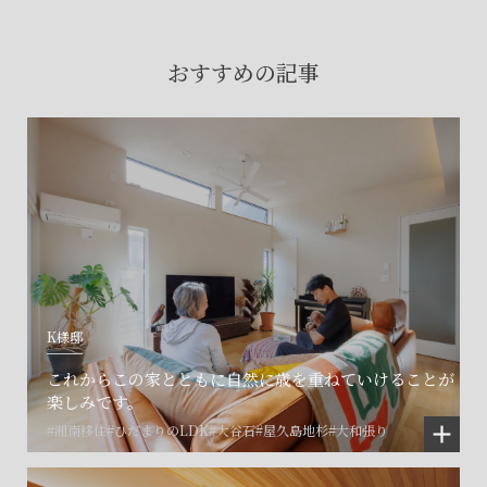
賃貸物件入居者様の
お困りごとのご相談はこちら
おすすめの記事
土地の活用・賃貸経営に関する
ご相談はこちら
関連施設一覧
K様邸
これからこの家とともに自然に歳を重ねていけることが
楽しみです。
#湘南移住
#ひだまりのLDK
#大谷石
#屋久島地杉
#大和張り
©SET inc.