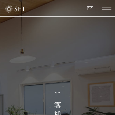
私たちについて
セットの志と行動
事業一覧
物件一覧
お客様の声
お
マガジン
客
様