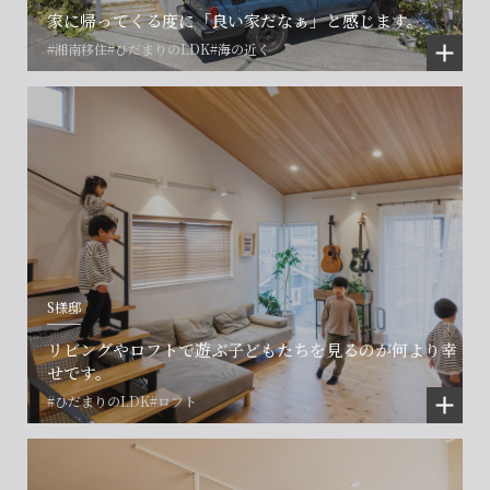
家に帰ってくる度に「良い家だなぁ」と感じます。
#湘南移住
#ひだまりのLDK
#海の近く
S様邸
リビングやロフトで遊ぶ子どもたちを見るのが何より幸
せです。
#ひだまりのLDK
#ロフト