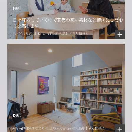
I様邸
日々暮らしていく中で質感の高い素材など随所にこだわ
りを感じます。
#ひだまりのLDK
#大谷石
#屋久島地杉
#大和張り
R様邸
#湘南移住
#ひだまりのLDK
#大谷石
#屋久島地杉
#大和張り