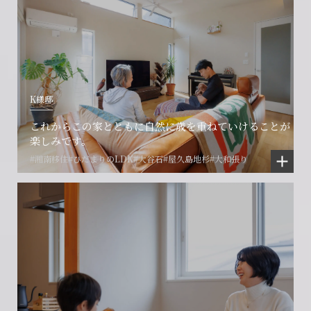
K様邸
これからこの家とともに自然に歳を重ねていけることが
楽しみです。
#湘南移住
#ひだまりのLDK
#大谷石
#屋久島地杉
#大和張り