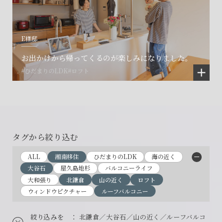
E様邸
お出かけから帰ってくるのが楽しみになりました。
#ひだまりのLDK
#ロフト
タグから絞り込む
ALL
湘南移住
ひだまりのLDK
海の近く
大谷石
屋久島地杉
バルコニーライフ
大和張り
北鎌倉
山の近く
ロフト
ウィンドウピクチャー
ルーフバルコニー
絞り込みを
： 北鎌倉／大谷石／山の近く／ルーフバルコ