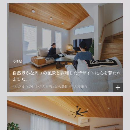
会社に関することや物件についての
土地の活用・賃貸経営に関する
賃貸物件入居者様の
ご相談はこちら
ご相談はこちら
お困りごとのご相談はこちら
フォームからのお問い合わせ
フォームからのお問い合わせ
解約のお申し込み
CONTACT
CONTACT
CONTACT
K様邸
賃貸管理事業部へのお問い合わせ
お電話でのお問い合わせ
プロコール24ご利用の方
自然豊かな周りの風景と調和したデザインに心を奪われ
0466-24-2478
0466-24-2478
0120-073-386
ました。
#ひだまりのLDK
#大谷石
#屋久島地杉
#大和張り
営業時間9:30~18:30 水曜定休
営業時間9:30~18:30 水曜定休
閉じる
閉じる
閉じる