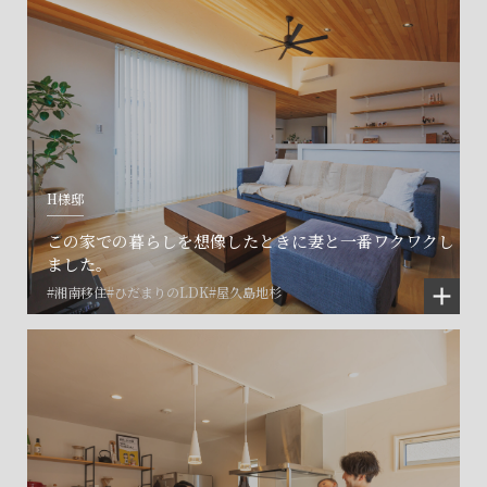
H様邸
この家での暮らしを想像したときに妻と一番ワクワクし
ました。
#湘南移住
#ひだまりのLDK
#屋久島地杉