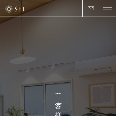
私たちについて
セットの志と行動
事業一覧
物件一覧
お客様の声
お
マガジン
客
様