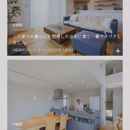
営業時間9:30~18:30 水曜定休
営業時間9:30~18:30 水曜定休
H様邸
閉じる
閉じる
閉じる
この家での暮らしを想像したときに妻と一番ワクワクし
ました。
#湘南移住
#ひだまりのLDK
#屋久島地杉
O様邸