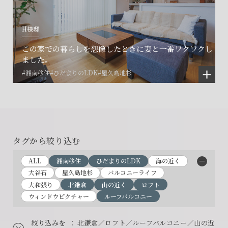
H様邸
この家での暮らしを想像したときに妻と一番ワクワクし
ました。
#湘南移住
#ひだまりのLDK
#屋久島地杉
タグから絞り込む
ALL
湘南移住
ひだまりのLDK
海の近く
大谷石
屋久島地杉
バルコニーライフ
大和張り
北鎌倉
山の近く
ロフト
ウィンドウピクチャー
ルーフバルコニー
絞り込みを
： 北鎌倉／ロフト／ルーフバルコニー／山の近