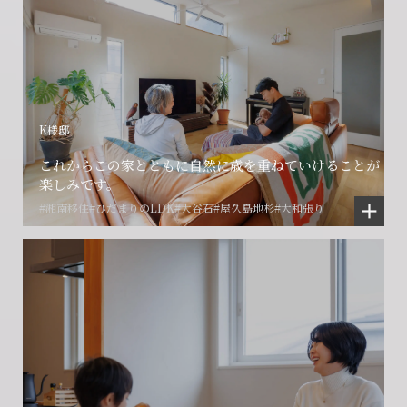
K様邸
これからこの家とともに自然に歳を重ねていけることが
楽しみです。
#湘南移住
#ひだまりのLDK
#大谷石
#屋久島地杉
#大和張り