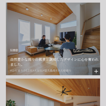
K様邸
会社に関することや物件についての
土地の活用・賃貸経営に関する
賃貸物件入居者様の
自然豊かな周りの風景と調和したデザインに心を奪われ
ご相談はこちら
ご相談はこちら
お困りごとのご相談はこちら
ました。
#ひだまりのLDK
#大谷石
#屋久島地杉
#大和張り
フォームからのお問い合わせ
フォームからのお問い合わせ
解約のお申し込み
CONTACT
CONTACT
CONTACT
賃貸管理事業部へのお問い合わせ
お電話でのお問い合わせ
プロコール24ご利用の方
0466-24-2478
0466-24-2478
0120-073-386