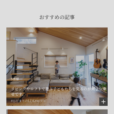
賃貸物件入居者様の
お困りごとのご相談はこちら
おすすめの記事
土地の活用・賃貸経営に関する
ご相談はこちら
関連施設一覧
S様邸
リビングやロフトで遊ぶ子どもたちを見るのが何より幸
せです。
#ひだまりのLDK
#ロフト
©SET inc.