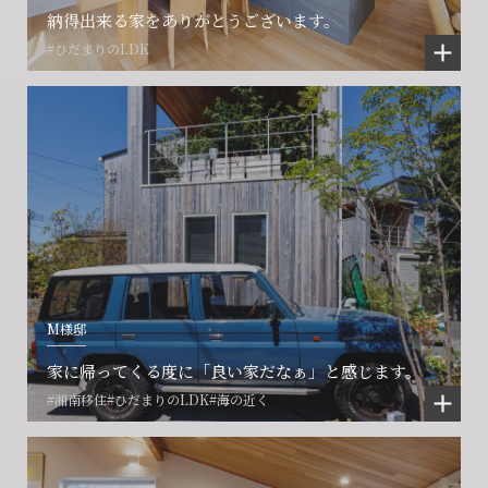
納得出来る家をありがとうございます。
#ひだまりのLDK
M様邸
家に帰ってくる度に「良い家だなぁ」と感じます。
#湘南移住
#ひだまりのLDK
#海の近く