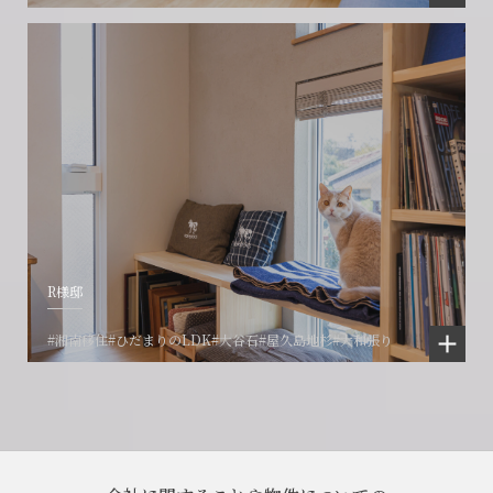
R様邸
#湘南移住
#ひだまりのLDK
#大谷石
#屋久島地杉
#大和張り