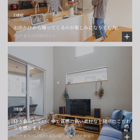
E様邸
お出かけから帰ってくるのが楽しみになりました。
#ひだまりのLDK
#ロフト
I様邸
日々暮らしていく中で質感の高い素材など随所にこだわ
りを感じます。
#ひだまりのLDK
#大谷石
#屋久島地杉
#大和張り