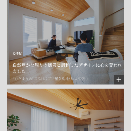
K様邸
自然豊かな周りの風景と調和したデザインに心を奪われ
ました。
#ひだまりのLDK
#大谷石
#屋久島地杉
#大和張り