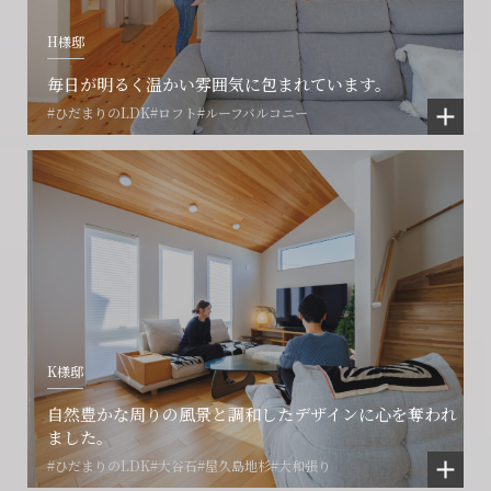
閉じる
閉じる
閉じる
H様邸
毎日が明るく温かい雰囲気に包まれています。
#ひだまりのLDK
#ロフト
#ルーフバルコニー
K様邸
自然豊かな周りの風景と調和したデザインに心を奪われ
ました。
#ひだまりのLDK
#大谷石
#屋久島地杉
#大和張り