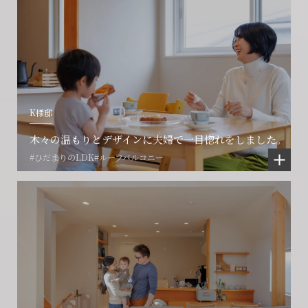
会社に関することや物件についての
土地の活用・賃貸経営に関する
K様邸
賃貸物件入居者様の
ご相談はこちら
ご相談はこちら
お困りごとのご相談はこちら
木々の温もりとデザインに夫婦で一目惚れをしました。
#ひだまりのLDK
#ルーフバルコニー
フォームからのお問い合わせ
フォームからのお問い合わせ
解約のお申し込み
CONTACT
CONTACT
CONTACT
賃貸管理事業部へのお問い合わせ
お電話でのお問い合わせ
プロコール24ご利用の方
0466-24-2478
0466-24-2478
0120-073-386
営業時間9:30~18:30 水曜定休
営業時間9:30~18:30 水曜定休