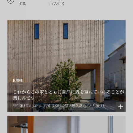
する
山の近く
K様邸
これからこの家とともに自然に歳を重ねていけることが
楽しみです。
#湘南移住
#ひだまりのLDK
#大谷石
#屋久島地杉
#大和張り