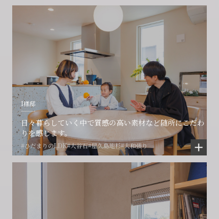
I様邸
日々暮らしていく中で質感の高い素材など随所にこだわ
りを感じます。
#ひだまりのLDK
#大谷石
#屋久島地杉
#大和張り