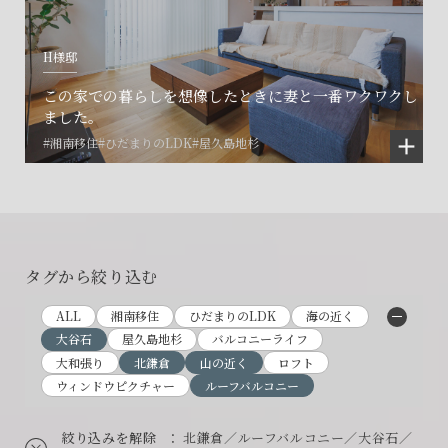
H様邸
この家での暮らしを想像したときに妻と一番ワクワクし
ました。
#湘南移住
#ひだまりのLDK
#屋久島地杉
タグから絞り込む
ALL
湘南移住
ひだまりのLDK
海の近く
大谷石
屋久島地杉
バルコニーライフ
大和張り
北鎌倉
山の近く
ロフト
ウィンドウピクチャー
ルーフバルコニー
絞り込みを解除
： 北鎌倉／ルーフバルコニー／大谷石／