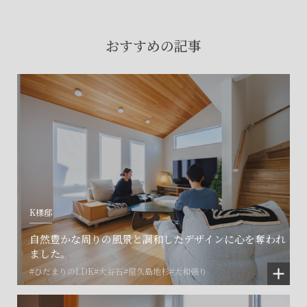
賃貸物件入居者様の
お困りごとのご相談はこちら
おすすめの記事
土地の活用・賃貸経営に関する
ご相談はこちら
関連施設一覧
K様邸
自然豊かな周りの風景と調和したデザインに心を奪われ
ました。
#ひだまりのLDK
#大谷石
#屋久島地杉
#大和張り
©SET inc.