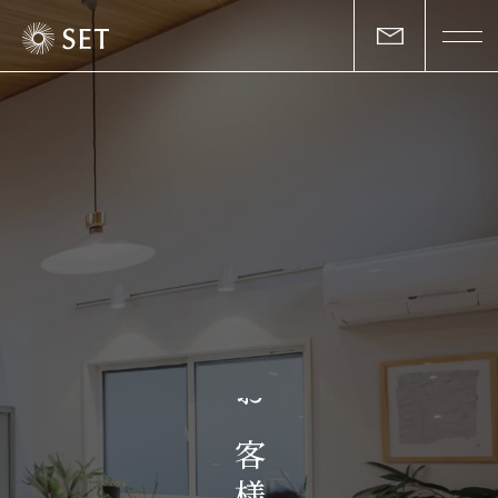
私たちについて
セットの志と行動
事業一覧
物件一覧
お客様の声
お
マガジン
客
様