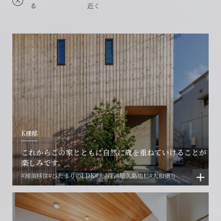
る
近く
K様邸
これからこの家とともに自然に歳を重ねていけることが
楽しみです。
#湘南移住
#ひだまりのLDK
#大谷石
#屋久島地杉
#大和張り