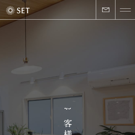
私たちについて
セットの志と行動
事業一覧
物件一覧
お客様の声
お
マガジン
客
様