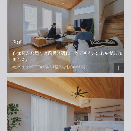
K様邸
会社に関することや物件についての
土地の活用・賃貸経営に関する
賃貸物件入居者様の
自然豊かな周りの風景と調和したデザインに心を奪われ
ご相談はこちら
ご相談はこちら
お困りごとのご相談はこちら
ました。
#ひだまりのLDK
#大谷石
#屋久島地杉
#大和張り
フォームからのお問い合わせ
フォームからのお問い合わせ
解約のお申し込み
CONTACT
CONTACT
CONTACT
賃貸管理事業部へのお問い合わせ
お電話でのお問い合わせ
プロコール24ご利用の方
0466-24-2478
0466-24-2478
0120-073-386
営業時間9:30~18:30 水曜定休
営業時間9:30~18:30 水曜定休