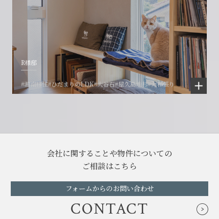
R様邸
#湘南移住
#ひだまりのLDK
#大谷石
#屋久島地杉
#大和張り
会社に関することや物件についての
ご相談はこちら
フォームからのお問い合わせ
CONTACT