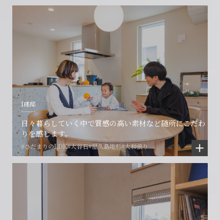
I様邸
日々暮らしていく中で質感の高い素材など随所にこだわ
りを感じます。
#ひだまりのLDK
#大谷石
#屋久島地杉
#大和張り