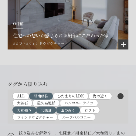
O様邸
住宅への想いが感じられる細部にこだわった家
#ロフト
#ウィンドウピクチャー
タグから絞り込む
ALL
湘南移住
ひだまりのLDK
海の近く
大谷石
屋久島地杉
バルコニーライフ
大和張り
北鎌倉
山の近く
ロフト
ウィンドウピクチャー
ルーフバルコニー
絞り込みを解除す
： 北鎌倉／湘南移住／大和張り／山の