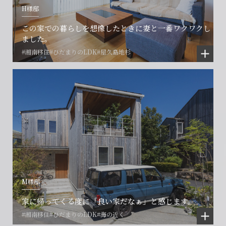
H様邸
閉じる
閉じる
閉じる
この家での暮らしを想像したときに妻と一番ワクワクし
ました。
#湘南移住
#ひだまりのLDK
#屋久島地杉
M様邸
家に帰ってくる度に「良い家だなぁ」と感じます。
#湘南移住
#ひだまりのLDK
#海の近く