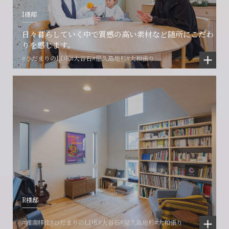
I様邸
日々暮らしていく中で質感の高い素材など随所にこだわ
りを感じます。
#ひだまりのLDK
#大谷石
#屋久島地杉
#大和張り
R様邸
#湘南移住
#ひだまりのLDK
#大谷石
#屋久島地杉
#大和張り