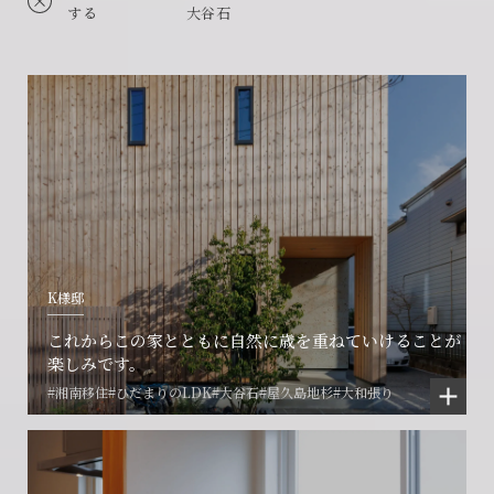
する
大谷石
K様邸
これからこの家とともに自然に歳を重ねていけることが
楽しみです。
#湘南移住
#ひだまりのLDK
#大谷石
#屋久島地杉
#大和張り