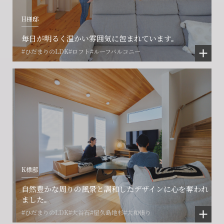
H様邸
毎日が明るく温かい雰囲気に包まれています。
#ひだまりのLDK
#ロフト
#ルーフバルコニー
K様邸
自然豊かな周りの風景と調和したデザインに心を奪われ
ました。
#ひだまりのLDK
#大谷石
#屋久島地杉
#大和張り