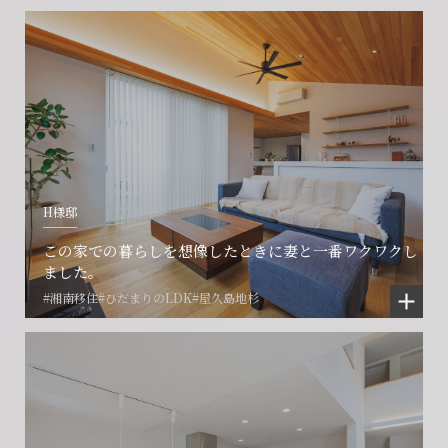
会社に関することや物件についての
土地の活用・賃貸経営に関する
賃貸物件入居者様の
ご相談はこちら
ご相談はこちら
お困りごとのご相談はこちら
フォームからのお問い合わせ
フォームからのお問い合わせ
解約のお申し込み
CONTACT
CONTACT
CONTACT
H様邸
賃貸管理事業部へのお問い合わせ
お電話でのお問い合わせ
プロコール24ご利用の方
この家での暮らしを想像したときに妻と一番ワクワクし
0466-24-2478
0466-24-2478
0120-073-386
ました。
#湘南移住
#ひだまりのLDK
#屋久島地杉
営業時間9:30~18:30 水曜定休
営業時間9:30~18:30 水曜定休
閉じる
閉じる
閉じる