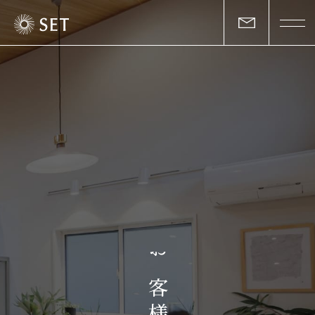
私たちについて
セットの志と行動
事業一覧
物件一覧
お客様の声
お
マガジン
客
様