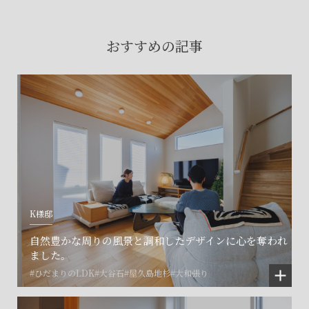
賃貸物件入居者様の
お困りごとのご相談はこちら
おすすめの記事
土地の活用・賃貸経営に関する
ご相談はこちら
関連施設一覧
K様邸
自然豊かな周りの風景と調和したデザインに心を奪われ
ました。
#ひだまりのLDK
#大谷石
#屋久島地杉
#大和張り
©SET inc.