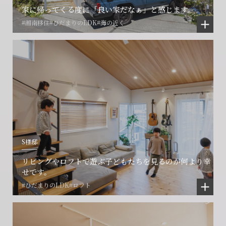
家に帰ってくる度に「良い家だなぁ」と感じます。
#湘南移住
#ひだまりのLDK
#海の近く
S様邸
リビングやロフトで遊ぶ子どもたちを見るのが何より幸
せです。
#ひだまりのLDK
#ロフト