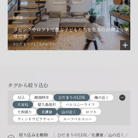
S様邸
リビングやロフトで遊ぶ子どもたちを見るのが何より幸
せです。
#ひだまりのLDK
#ロフト
タグから絞り込む
ALL
湘南移住
ひだまりのLDK
海の近く
大谷石
屋久島地杉
バルコニーライフ
大和張り
北鎌倉
山の近く
ロフト
ウィンドウピクチャー
ルーフバルコニー
絞り込みを解除
： ひだまりのLDK／北鎌倉／山の近く／