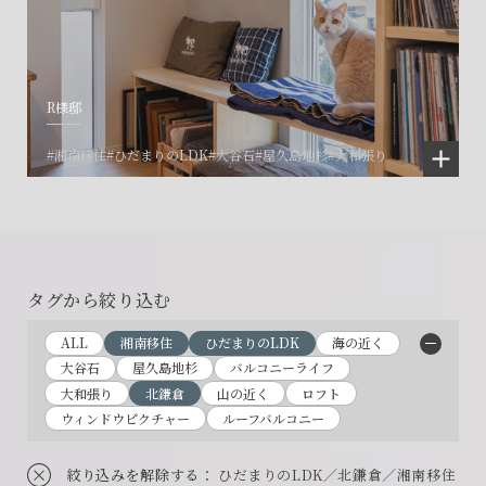
R様邸
#湘南移住
#ひだまりのLDK
#大谷石
#屋久島地杉
#大和張り
タグから絞り込む
ALL
湘南移住
ひだまりのLDK
海の近く
大谷石
屋久島地杉
バルコニーライフ
大和張り
北鎌倉
山の近く
ロフト
ウィンドウピクチャー
ルーフバルコニー
絞り込みを解除する
： ひだまりのLDK／北鎌倉／湘南移住