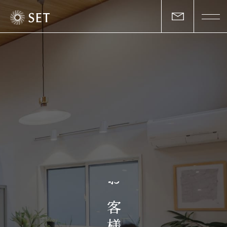
私たちについて
セットの志と行動
事業一覧
物件一覧
お客様の声
お
マガジン
客
様