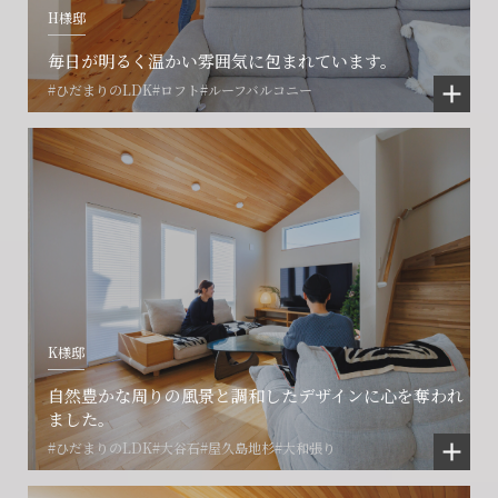
H様邸
毎日が明るく温かい雰囲気に包まれています。
#ひだまりのLDK
#ロフト
#ルーフバルコニー
K様邸
自然豊かな周りの風景と調和したデザインに心を奪われ
ました。
#ひだまりのLDK
#大谷石
#屋久島地杉
#大和張り