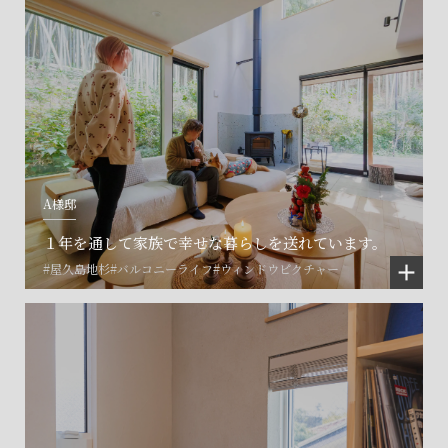
A様邸
１年を通して家族で幸せな暮らしを送れています。
#屋久島地杉
#バルコニーライフ
#ウィンドウピクチャー