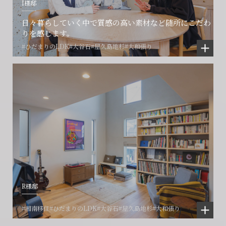
I様邸
日々暮らしていく中で質感の高い素材など随所にこだわ
りを感じます。
#ひだまりのLDK
#大谷石
#屋久島地杉
#大和張り
R様邸
#湘南移住
#ひだまりのLDK
#大谷石
#屋久島地杉
#大和張り