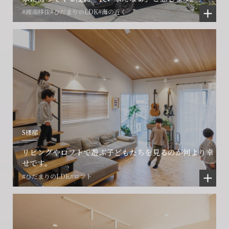
#湘南移住
#ひだまりのLDK
#海の近く
S様邸
リビングやロフトで遊ぶ子どもたちを見るのが何より幸
せです。
#ひだまりのLDK
#ロフト