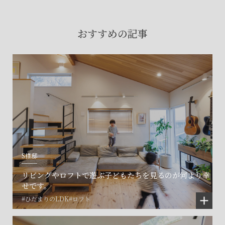
賃貸物件入居者様の
お困りごとのご相談はこちら
おすすめの記事
土地の活用・賃貸経営に関する
ご相談はこちら
関連施設一覧
S様邸
リビングやロフトで遊ぶ子どもたちを見るのが何より幸
せです。
#ひだまりのLDK
#ロフト
©SET inc.