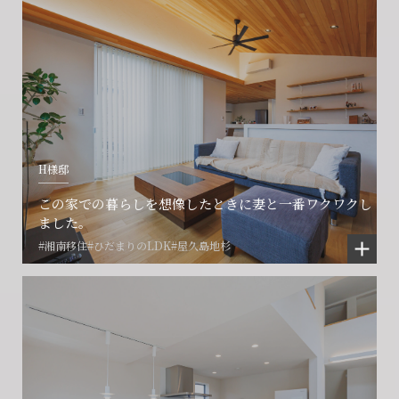
会社に関することや物件についての
土地の活用・賃貸経営に関する
賃貸物件入居者様の
ご相談はこちら
ご相談はこちら
お困りごとのご相談はこちら
フォームからのお問い合わせ
フォームからのお問い合わせ
解約のお申し込み
CONTACT
CONTACT
CONTACT
H様邸
賃貸管理事業部へのお問い合わせ
お電話でのお問い合わせ
この家での暮らしを想像したときに妻と一番ワクワクし
プロコール24ご利用の方
ました。
0466-24-2478
0466-24-2478
0120-073-386
#湘南移住
#ひだまりのLDK
#屋久島地杉
営業時間9:30~18:30 水曜定休
営業時間9:30~18:30 水曜定休
閉じる
閉じる
閉じる