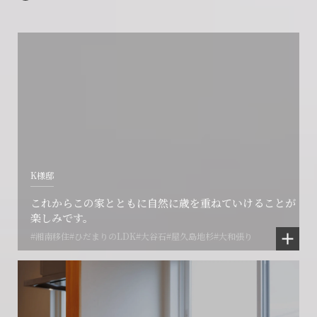
K様邸
これからこの家とともに自然に歳を重ねていけることが
楽しみです。
#湘南移住
#ひだまりのLDK
#大谷石
#屋久島地杉
#大和張り