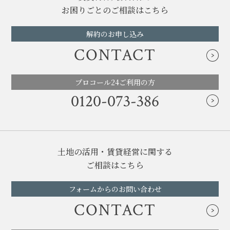
お困りごとのご相談はこちら
解約のお申し込み
CONTACT
プロコール24ご利用の方
0120-073-386
土地の活用・賃貸経営に関する
ご相談はこちら
フォームからのお問い合わせ
CONTACT