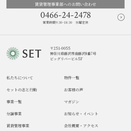
賃貸管理事業部へのお問い合わせ
0466-24-2478
営業時間9:30~18:30 水曜定休
〒251-0055
神奈川県藤沢市南藤沢8番7号
ビッグリバービル5F
私たちについて
物件一覧
セットの志と行動
お客様の声
事業一覧
マガジン
分譲事業
お知らせ・イベント
賃貸管理事業
会社概要・アクセス