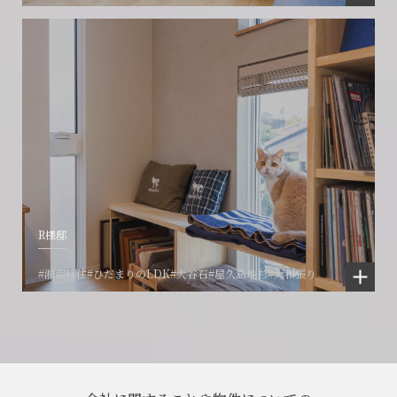
R様邸
#湘南移住
#ひだまりのLDK
#大谷石
#屋久島地杉
#大和張り