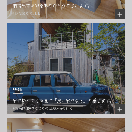
納得出来る家をありがとうございます。
#ひだまりのLDK
M様邸
家に帰ってくる度に「良い家だなぁ」と感じます。
#湘南移住
#ひだまりのLDK
#海の近く