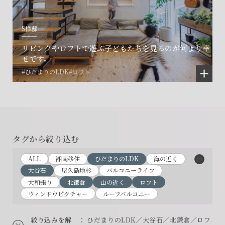
S様邸
リビングやロフトで遊ぶ子どもたちを見るのが何より幸
せです。
#ひだまりのLDK
#ロフト
タグから絞り込む
ALL
湘南移住
ひだまりのLDK
海の近く
大谷石
屋久島地杉
バルコニーライフ
大和張り
北鎌倉
山の近く
ロフト
ウィンドウピクチャー
ルーフバルコニー
絞り込みを解
： ひだまりのLDK／大谷石／北鎌倉／ロフ