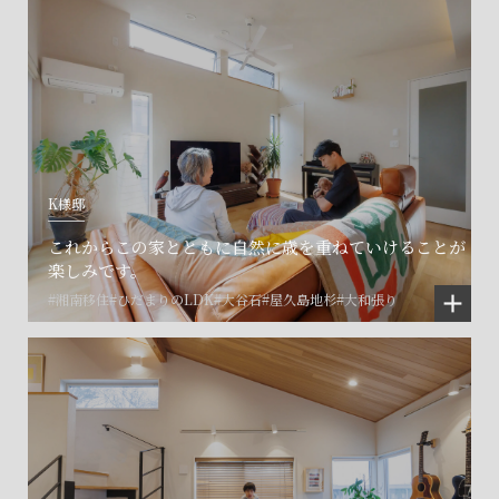
K様邸
これからこの家とともに自然に歳を重ねていけることが
楽しみです。
#湘南移住
#ひだまりのLDK
#大谷石
#屋久島地杉
#大和張り