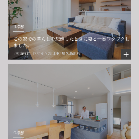
営業時間9:30~18:30 水曜定休
営業時間9:30~18:30 水曜定休
H様邸
閉じる
閉じる
閉じる
この家での暮らしを想像したときに妻と一番ワクワクし
ました。
#湘南移住
#ひだまりのLDK
#屋久島地杉
O様邸