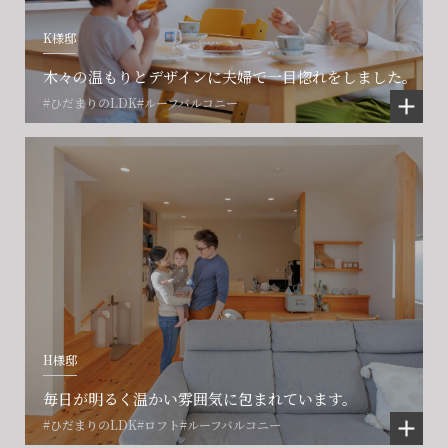
K様邸
木々の温もりとデザインに夫婦で一目惚れをしました。
#ひだまりのLDK
#ルーフバルコニー
H様邸
毎日が明るく温かい雰囲気に包まれています。
#ひだまりのLDK
#ロフト
#ルーフバルコニー