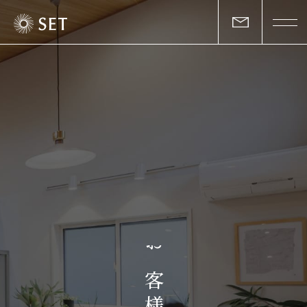
私たちについて
セットの志と行動
事業一覧
物件一覧
お客様の声
お
マガジン
客
様