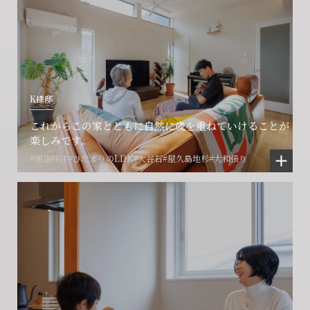
K様邸
これからこの家とともに自然に歳を重ねていけることが
楽しみです。
#湘南移住
#ひだまりのLDK
#大谷石
#屋久島地杉
#大和張り