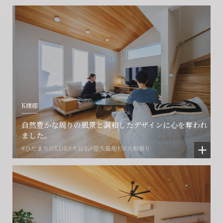
K様邸
会社に関することや物件についての
土地の活用・賃貸経営に関する
賃貸物件入居者様の
自然豊かな周りの風景と調和したデザインに心を奪われ
ご相談はこちら
ご相談はこちら
お困りごとのご相談はこちら
ました。
#ひだまりのLDK
#大谷石
#屋久島地杉
#大和張り
フォームからのお問い合わせ
フォームからのお問い合わせ
解約のお申し込み
CONTACT
CONTACT
CONTACT
賃貸管理事業部へのお問い合わせ
お電話でのお問い合わせ
プロコール24ご利用の方
0466-24-2478
0466-24-2478
0120-073-386