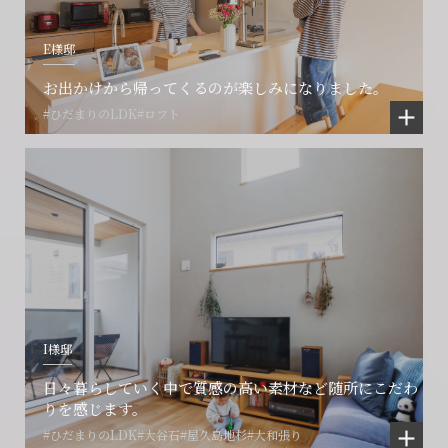
E様邸
お出かけから帰ってくるのが楽しみになりました。
#ひだまりのLDK
#ロフト
I様邸
日々暮らしていく中で質感の高い素材など随所にこだわ
りを感じます。
#ひだまりのLDK
#大谷石
#屋久島地杉
#大和張り