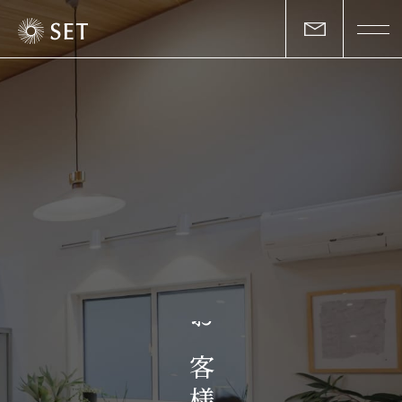
私たちについて
セットの志と行動
事業一覧
物件一覧
お客様の声
お
マガジン
客
様