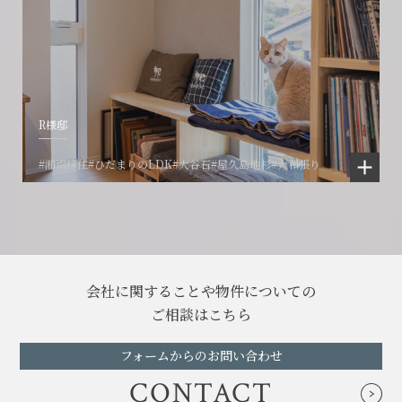
R様邸
#湘南移住
#ひだまりのLDK
#大谷石
#屋久島地杉
#大和張り
会社に関することや物件についての
ご相談はこちら
フォームからのお問い合わせ
CONTACT