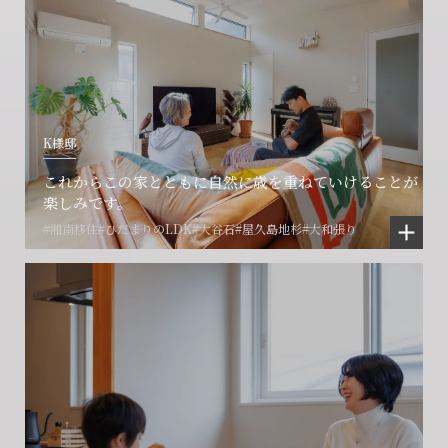
K様邸
これからこの家とともに自然に歳を重ねていけることが
楽しみです。
#湘南移住
#ひだまりのLDK
#大谷石
#屋久島地杉
#大和張り