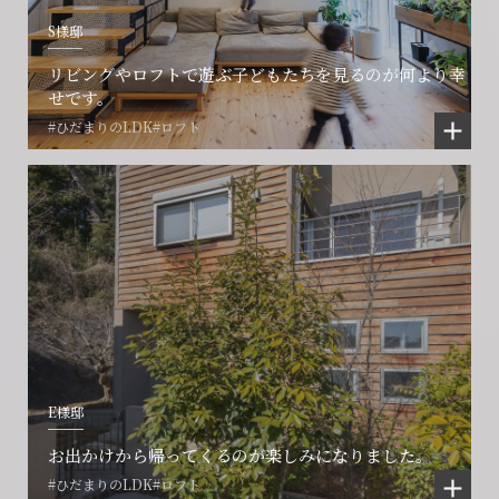
S様邸
リビングやロフトで遊ぶ子どもたちを見るのが何より幸
せです。
#ひだまりのLDK
#ロフト
E様邸
お出かけから帰ってくるのが楽しみになりました。
#ひだまりのLDK
#ロフト