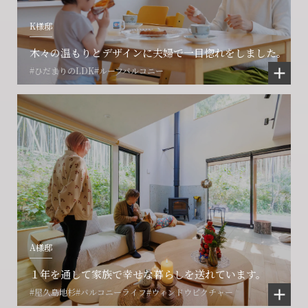
K様邸
木々の温もりとデザインに夫婦で一目惚れをしました。
#ひだまりのLDK
#ルーフバルコニー
A様邸
１年を通して家族で幸せな暮らしを送れています。
#屋久島地杉
#バルコニーライフ
#ウィンドウピクチャー