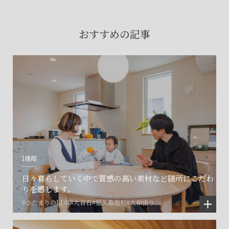
賃貸物件入居者様の
お困りごとのご相談はこちら
おすすめの記事
土地の活用・賃貸経営に関する
ご相談はこちら
関連施設一覧
I様邸
日々暮らしていく中で質感の高い素材など随所にこだわ
りを感じます。
#ひだまりのLDK
#大谷石
#屋久島地杉
#大和張り
©SET inc.