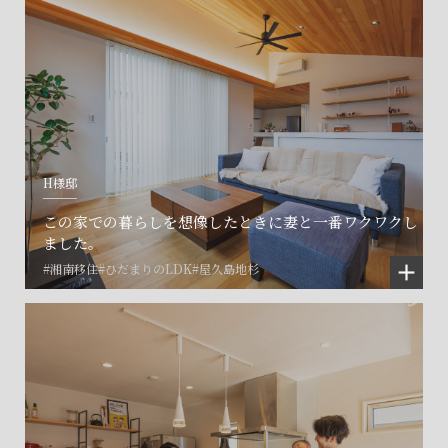
H様邸
この家での暮らしを想像したときに妻と一番ワクワクし
ました。
#湘南移住
#ひだまりのLDK
#屋久島地杉