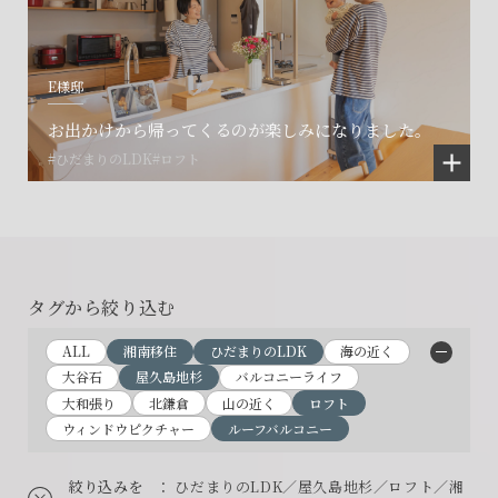
E様邸
お出かけから帰ってくるのが楽しみになりました。
#ひだまりのLDK
#ロフト
タグから絞り込む
ALL
湘南移住
ひだまりのLDK
海の近く
大谷石
屋久島地杉
バルコニーライフ
大和張り
北鎌倉
山の近く
ロフト
ウィンドウピクチャー
ルーフバルコニー
絞り込みを
： ひだまりのLDK／屋久島地杉／ロフト／湘