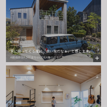
M様邸
家に帰ってくる度に「良い家だなぁ」と感じます。
#湘南移住
#ひだまりのLDK
#海の近く