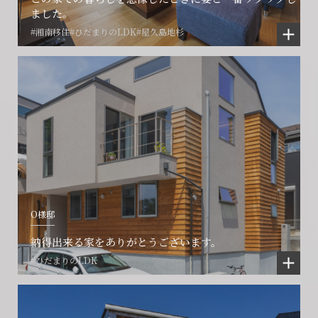
ました。
#湘南移住
#ひだまりのLDK
#屋久島地杉
O様邸
納得出来る家をありがとうございます。
#ひだまりのLDK