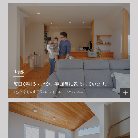
H様邸
毎日が明るく温かい雰囲気に包まれています。
#ひだまりのLDK
#ロフト
#ルーフバルコニー
会社に関することや物件についての
土地の活用・賃貸経営に関する
賃貸物件入居者様の
ご相談はこちら
ご相談はこちら
お困りごとのご相談はこちら