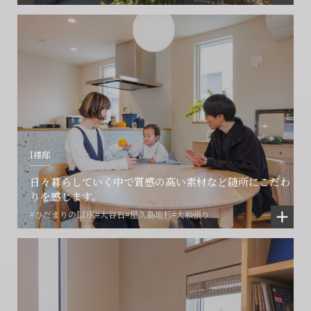
I様邸
日々暮らしていく中で質感の高い素材など随所にこだわ
りを感じます。
#ひだまりのLDK
#大谷石
#屋久島地杉
#大和張り