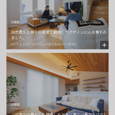
フォームからのお問い合わせ
フォームからのお問い合わせ
解約のお申し込み
CONTACT
CONTACT
CONTACT
K様邸
賃貸管理事業部へのお問い合わせ
お電話でのお問い合わせ
プロコール24ご利用の方
自然豊かな周りの風景と調和したデザインに心を奪われ
0466-24-2478
0466-24-2478
0120-073-386
ました。
#ひだまりのLDK
#大谷石
#屋久島地杉
#大和張り
営業時間9:30~18:30 水曜定休
営業時間9:30~18:30 水曜定休
閉じる
閉じる
閉じる
H様邸
この家での暮らしを想像したときに妻と一番ワクワクし