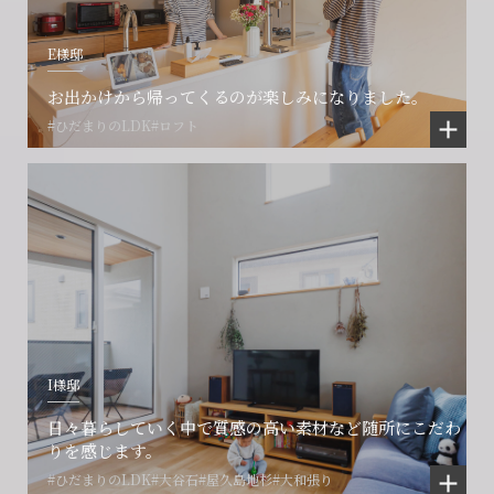
E様邸
お出かけから帰ってくるのが楽しみになりました。
#ひだまりのLDK
#ロフト
I様邸
日々暮らしていく中で質感の高い素材など随所にこだわ
りを感じます。
#ひだまりのLDK
#大谷石
#屋久島地杉
#大和張り