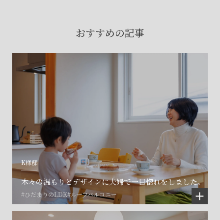
賃貸物件入居者様の
お困りごとのご相談はこちら
おすすめの記事
土地の活用・賃貸経営に関する
ご相談はこちら
関連施設一覧
K様邸
木々の温もりとデザインに夫婦で一目惚れをしました。
#ひだまりのLDK
#ルーフバルコニー
©SET inc.