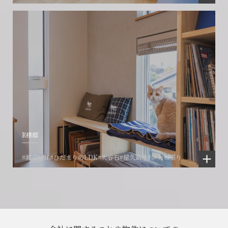
R様邸
#湘南移住
#ひだまりのLDK
#大谷石
#屋久島地杉
#大和張り