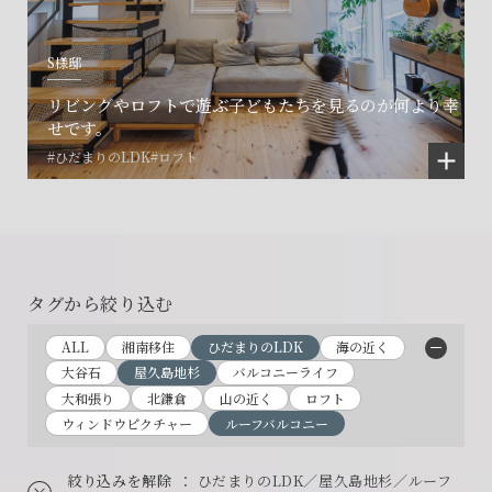
S様邸
リビングやロフトで遊ぶ子どもたちを見るのが何より幸
せです。
#ひだまりのLDK
#ロフト
タグから絞り込む
ALL
湘南移住
ひだまりのLDK
海の近く
大谷石
屋久島地杉
バルコニーライフ
大和張り
北鎌倉
山の近く
ロフト
ウィンドウピクチャー
ルーフバルコニー
絞り込みを解除
： ひだまりのLDK／屋久島地杉／ルーフ