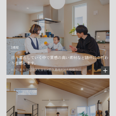
I様邸
日々暮らしていく中で質感の高い素材など随所にこだわ
りを感じます。
#ひだまりのLDK
#大谷石
#屋久島地杉
#大和張り