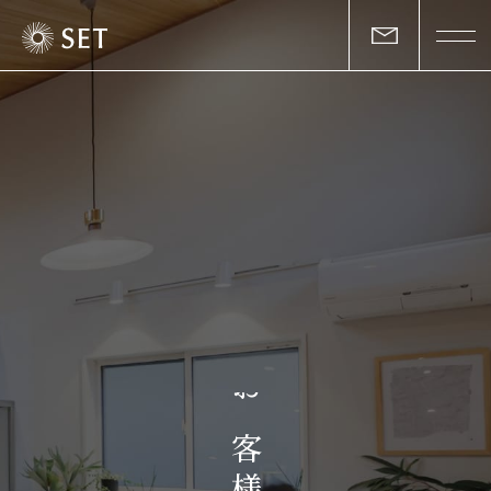
私たちについて
セットの志と行動
事業一覧
物件一覧
お客様の声
お
マガジン
客
様