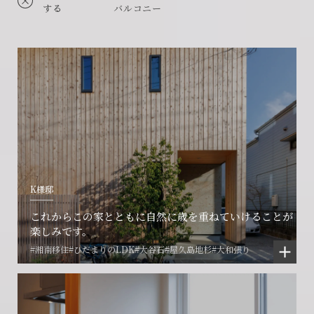
する
バルコニー
K様邸
これからこの家とともに自然に歳を重ねていけることが
楽しみです。
#湘南移住
#ひだまりのLDK
#大谷石
#屋久島地杉
#大和張り