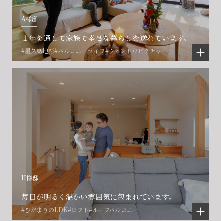
A様邸
１年を通して家族で幸せな暮らしを送れています。
#屋久島地杉
#バルコニーライフ
#ウィンドウピクチャー
H様邸
毎日が明るく温かい雰囲気に包まれています。
#ひだまりのLDK
#ロフト
#ルーフバルコニー