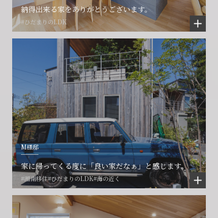
納得出来る家をありがとうございます。
#ひだまりのLDK
M様邸
家に帰ってくる度に「良い家だなぁ」と感じます。
#湘南移住
#ひだまりのLDK
#海の近く