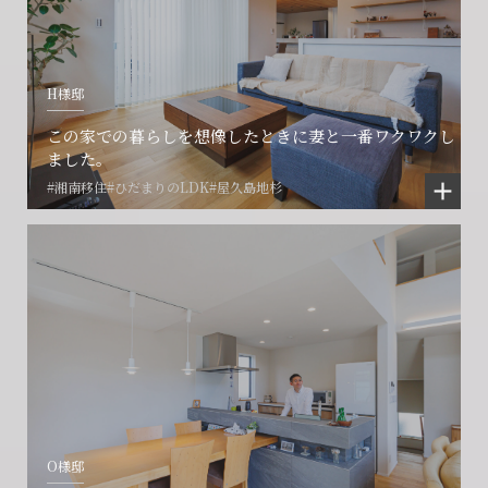
営業時間9:30~18:30 水曜定休
営業時間9:30~18:30 水曜定休
H様邸
閉じる
閉じる
閉じる
この家での暮らしを想像したときに妻と一番ワクワクし
ました。
#湘南移住
#ひだまりのLDK
#屋久島地杉
O様邸