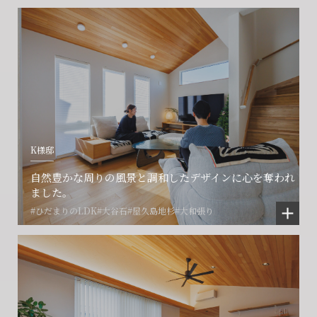
K様邸
会社に関することや物件についての
土地の活用・賃貸経営に関する
賃貸物件入居者様の
自然豊かな周りの風景と調和したデザインに心を奪われ
ご相談はこちら
ご相談はこちら
お困りごとのご相談はこちら
ました。
#ひだまりのLDK
#大谷石
#屋久島地杉
#大和張り
フォームからのお問い合わせ
フォームからのお問い合わせ
解約のお申し込み
CONTACT
CONTACT
CONTACT
賃貸管理事業部へのお問い合わせ
お電話でのお問い合わせ
プロコール24ご利用の方
0466-24-2478
0466-24-2478
0120-073-386