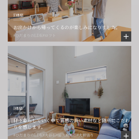
E様邸
お出かけから帰ってくるのが楽しみになりました。
#ひだまりのLDK
#ロフト
I様邸
日々暮らしていく中で質感の高い素材など随所にこだわ
りを感じます。
#ひだまりのLDK
#大谷石
#屋久島地杉
#大和張り