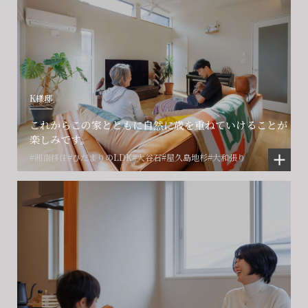
K様邸
これからこの家とともに自然に歳を重ねていけることが
楽しみです。
#湘南移住
#ひだまりのLDK
#大谷石
#屋久島地杉
#大和張り