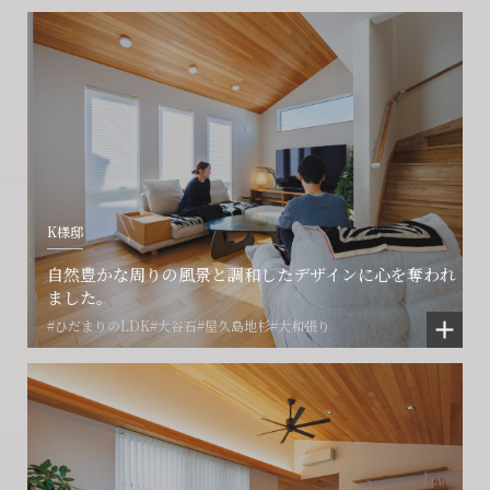
K様邸
会社に関することや物件についての
土地の活用・賃貸経営に関する
賃貸物件入居者様の
自然豊かな周りの風景と調和したデザインに心を奪われ
ご相談はこちら
ご相談はこちら
お困りごとのご相談はこちら
ました。
#ひだまりのLDK
#大谷石
#屋久島地杉
#大和張り
フォームからのお問い合わせ
フォームからのお問い合わせ
解約のお申し込み
CONTACT
CONTACT
CONTACT
賃貸管理事業部へのお問い合わせ
お電話でのお問い合わせ
プロコール24ご利用の方
0466-24-2478
0466-24-2478
0120-073-386