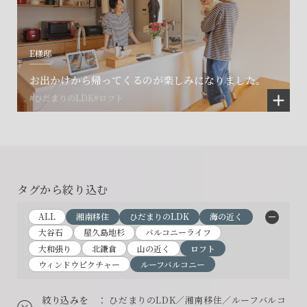
E様邸
お出かけから帰ってくるのが楽しみになりました。
#ひだまりのLDK
#ロフト
タグから絞り込む
ALL
湘南移住
ひだまりのLDK
海の近く
大谷石
屋久島地杉
バルコニーライフ
大和張り
北鎌倉
山の近く
ロフト
ウィンドウピクチャー
ルーフバルコニー
絞り込みを
： ひだまりのLDK／湘南移住／ルーフバルコ