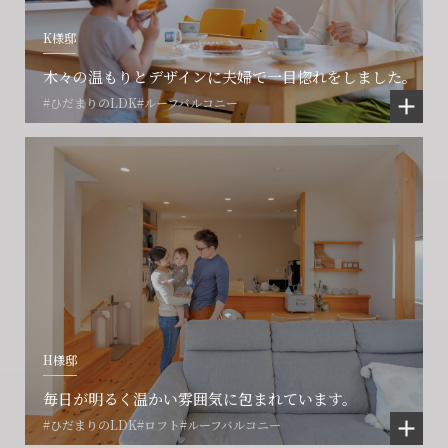
K様邸
木々の温もりとデザインに夫婦で一目惚れをしました。
#ひだまりのLDK
#ルーフバルコニー
H様邸
毎日が明るく温かい雰囲気に包まれています。
#ひだまりのLDK
#ロフト
#ルーフバルコニー