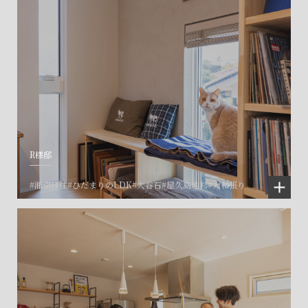
R様邸
#湘南移住
#ひだまりのLDK
#大谷石
#屋久島地杉
#大和張り