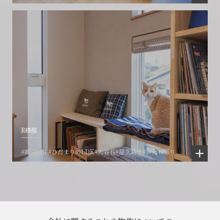
R様邸
#湘南移住
#ひだまりのLDK
#大谷石
#屋久島地杉
#大和張り