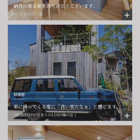
納得出来る家をありがとうございます。
#ひだまりのLDK
M様邸
家に帰ってくる度に「良い家だなぁ」と感じます。
#湘南移住
#ひだまりのLDK
#海の近く