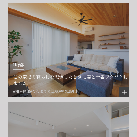
会社に関することや物件についての
土地の活用・賃貸経営に関する
賃貸物件入居者様の
ご相談はこちら
ご相談はこちら
お困りごとのご相談はこちら
フォームからのお問い合わせ
フォームからのお問い合わせ
解約のお申し込み
CONTACT
CONTACT
CONTACT
H様邸
賃貸管理事業部へのお問い合わせ
お電話でのお問い合わせ
プロコール24ご利用の方
この家での暮らしを想像したときに妻と一番ワクワクし
0466-24-2478
0466-24-2478
0120-073-386
ました。
#湘南移住
#ひだまりのLDK
#屋久島地杉
営業時間9:30~18:30 水曜定休
営業時間9:30~18:30 水曜定休
閉じる
閉じる
閉じる