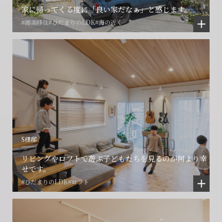
家に帰ってくる度に「良い家だなぁ」と感じます。
#湘南移住
#ひだまりのLDK
#海の近く
S様邸
リビングやロフトで遊ぶ子どもたちを見るのが何より幸
せです。
#ひだまりのLDK
#ロフト