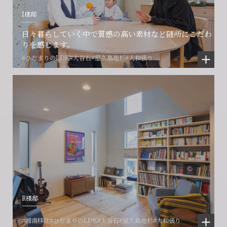
I様邸
日々暮らしていく中で質感の高い素材など随所にこだわ
りを感じます。
#ひだまりのLDK
#大谷石
#屋久島地杉
#大和張り
R様邸
#湘南移住
#ひだまりのLDK
#大谷石
#屋久島地杉
#大和張り