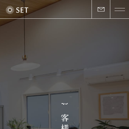
私たちについて
セットの志と行動
事業一覧
物件一覧
お客様の声
お
マガジン
客
様