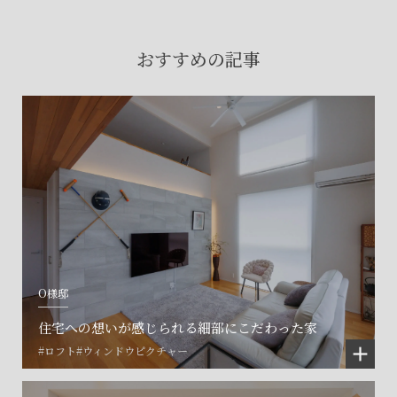
賃貸物件入居者様の
お困りごとのご相談はこちら
おすすめの記事
土地の活用・賃貸経営に関する
ご相談はこちら
関連施設一覧
O様邸
住宅への想いが感じられる細部にこだわった家
#ロフト
#ウィンドウピクチャー
©SET inc.