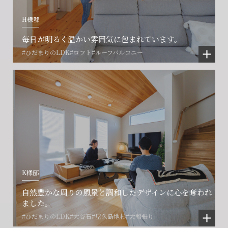
H様邸
毎日が明るく温かい雰囲気に包まれています。
#ひだまりのLDK
#ロフト
#ルーフバルコニー
K様邸
自然豊かな周りの風景と調和したデザインに心を奪われ
ました。
#ひだまりのLDK
#大谷石
#屋久島地杉
#大和張り