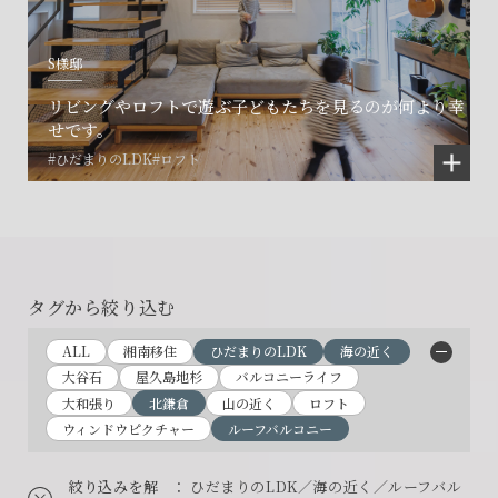
S様邸
リビングやロフトで遊ぶ子どもたちを見るのが何より幸
せです。
#ひだまりのLDK
#ロフト
タグから絞り込む
ALL
湘南移住
ひだまりのLDK
海の近く
大谷石
屋久島地杉
バルコニーライフ
大和張り
北鎌倉
山の近く
ロフト
ウィンドウピクチャー
ルーフバルコニー
絞り込みを解
： ひだまりのLDK／海の近く／ルーフバル