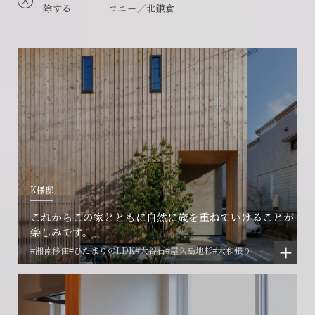
除する
コニー／北鎌倉
K様邸
これからこの家とともに自然に歳を重ねていけることが
楽しみです。
#湘南移住
#ひだまりのLDK
#大谷石
#屋久島地杉
#大和張り