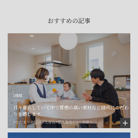
賃貸物件入居者様の
お困りごとのご相談はこちら
おすすめの記事
土地の活用・賃貸経営に関する
ご相談はこちら
関連施設一覧
I様邸
日々暮らしていく中で質感の高い素材など随所にこだわ
りを感じます。
#ひだまりのLDK
#大谷石
#屋久島地杉
#大和張り
©SET inc.