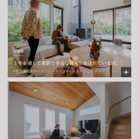
A様邸
１年を通して家族で幸せな暮らしを送れています。
#屋久島地杉
#バルコニーライフ
#ウィンドウピクチャー
会社に関することや物件についての
土地の活用・賃貸経営に関する
賃貸物件入居者様の
ご相談はこちら
ご相談はこちら
お困りごとのご相談はこちら
フォームからのお問い合わせ
フォームからのお問い合わせ
解約のお申し込み
CONTACT
CONTACT
CONTACT