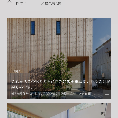
除する
／屋久島地杉
K様邸
これからこの家とともに自然に歳を重ねていけることが
楽しみです。
#湘南移住
#ひだまりのLDK
#大谷石
#屋久島地杉
#大和張り