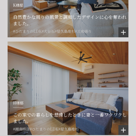
K様邸
賃貸管理事業部へのお問い合わせ
お電話でのお問い合わせ
プロコール24ご利用の方
自然豊かな周りの風景と調和したデザインに心を奪われ
0466-24-2478
0466-24-2478
0120-073-386
ました。
#ひだまりのLDK
#大谷石
#屋久島地杉
#大和張り
営業時間9:30~18:30 水曜定休
営業時間9:30~18:30 水曜定休
閉じる
閉じる
閉じる
H様邸
この家での暮らしを想像したときに妻と一番ワクワクし
ました。
#湘南移住
#ひだまりのLDK
#屋久島地杉