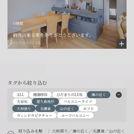
O様邸
納得出来る家をありがとうございます。
#ひだまりのLDK
タグから絞り込む
ALL
湘南移住
ひだまりのLDK
海の近く
大谷石
屋久島地杉
バルコニーライフ
大和張り
北鎌倉
山の近く
ロフト
ウィンドウピクチャー
ルーフバルコニー
絞り込みを解
： 大和張り／海の近く／北鎌倉／山の近く