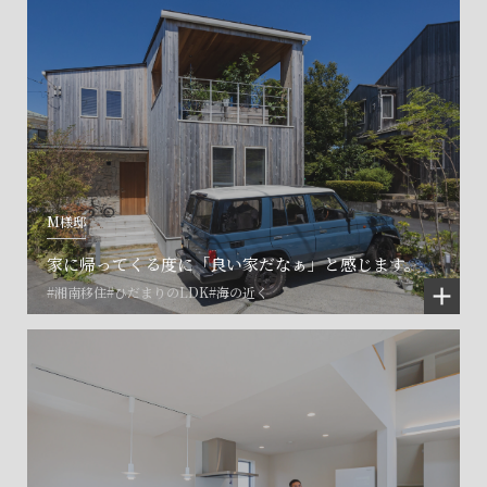
M様邸
家に帰ってくる度に「良い家だなぁ」と感じます。
#湘南移住
#ひだまりのLDK
#海の近く