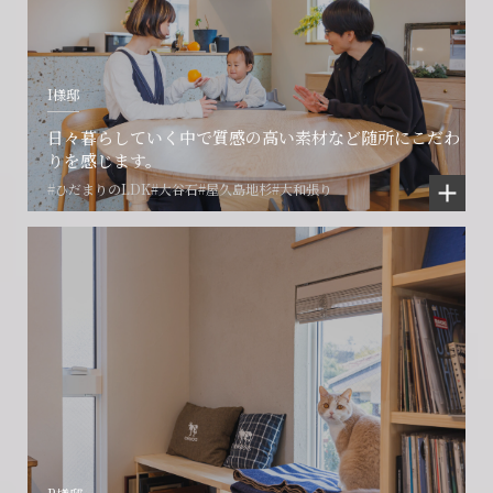
I様邸
日々暮らしていく中で質感の高い素材など随所にこだわ
りを感じます。
#ひだまりのLDK
#大谷石
#屋久島地杉
#大和張り