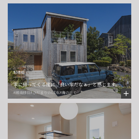
M様邸
家に帰ってくる度に「良い家だなぁ」と感じます。
#湘南移住
#ひだまりのLDK
#海の近く