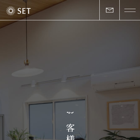
私たちについて
セットの志と行動
事業一覧
物件一覧
お客様の声
お
マガジン
客
様