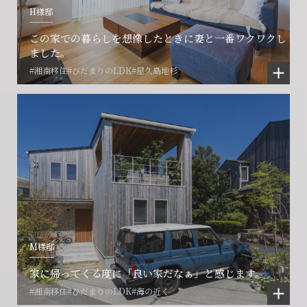
H様邸
閉じる
閉じる
閉じる
この家での暮らしを想像したときに妻と一番ワクワクし
ました。
#湘南移住
#ひだまりのLDK
#屋久島地杉
M様邸
家に帰ってくる度に「良い家だなぁ」と感じます。
#湘南移住
#ひだまりのLDK
#海の近く