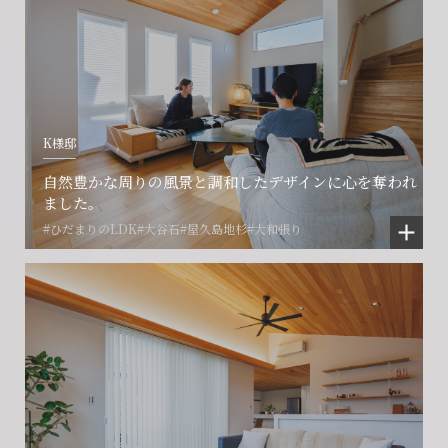
K様邸
会社に関することや物件についての
土地の活用・賃貸経営に関する
賃貸物件入居者様の
自然豊かな周りの風景と調和したデザインに心を奪われ
ご相談はこちら
ご相談はこちら
お困りごとのご相談はこちら
ました。
#ひだまりのLDK
#大谷石
#屋久島地杉
#大和張り
フォームからのお問い合わせ
フォームからのお問い合わせ
解約のお申し込み
CONTACT
CONTACT
CONTACT
賃貸管理事業部へのお問い合わせ
お電話でのお問い合わせ
プロコール24ご利用の方
0466-24-2478
0466-24-2478
0120-073-386
営業時間9:30~18:30 水曜定休
営業時間9:30~18:30 水曜定休