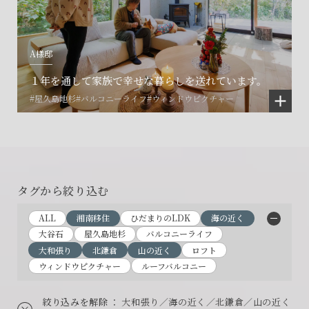
A様邸
１年を通して家族で幸せな暮らしを送れています。
#屋久島地杉
#バルコニーライフ
#ウィンドウピクチャー
タグから絞り込む
ALL
湘南移住
ひだまりのLDK
海の近く
大谷石
屋久島地杉
バルコニーライフ
大和張り
北鎌倉
山の近く
ロフト
ウィンドウピクチャー
ルーフバルコニー
絞り込みを解除
： 大和張り／海の近く／北鎌倉／山の近く