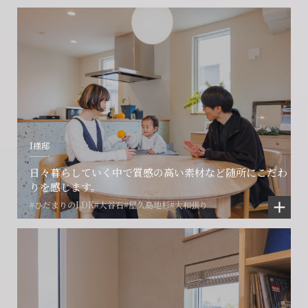
I様邸
日々暮らしていく中で質感の高い素材など随所にこだわ
りを感じます。
#ひだまりのLDK
#大谷石
#屋久島地杉
#大和張り