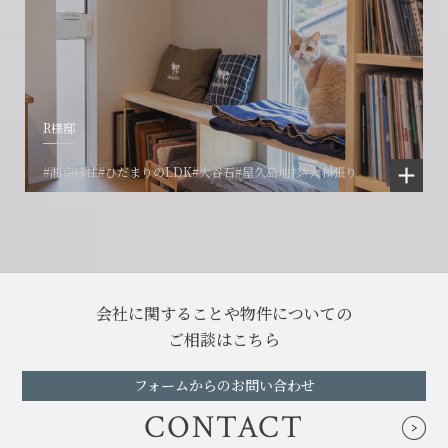
R様邸
#湘南移住
#ひだまりのLDK
#大谷石
#屋久島地杉
#大和張り
会社に関することや物件についての
ご相談はこちら
フォームからのお問い合わせ
CONTACT