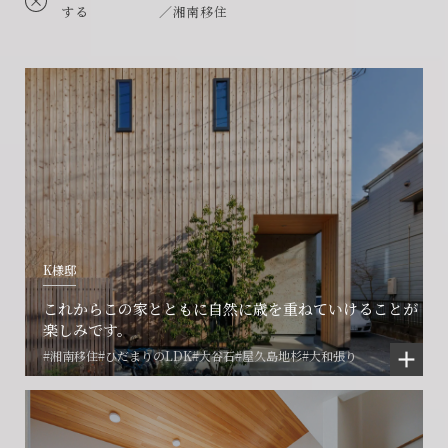
する
／湘南移住
K様邸
これからこの家とともに自然に歳を重ねていけることが
楽しみです。
#湘南移住
#ひだまりのLDK
#大谷石
#屋久島地杉
#大和張り