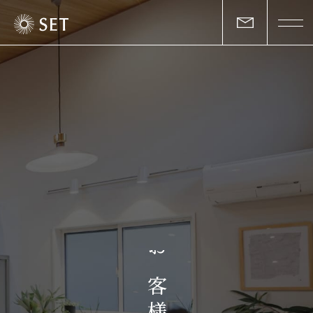
私たちについて
セットの志と行動
事業一覧
物件一覧
お客様の声
お
マガジン
客
様