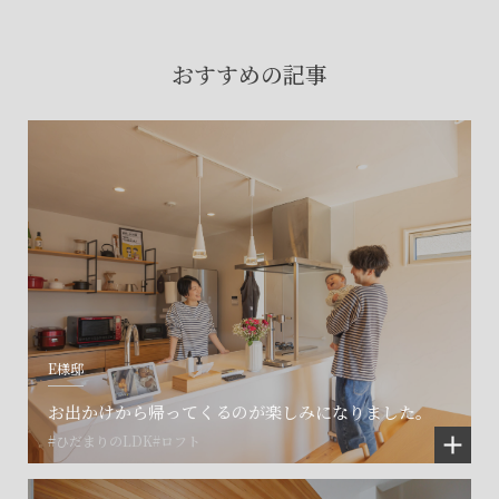
賃貸物件入居者様の
お困りごとのご相談はこちら
おすすめの記事
土地の活用・賃貸経営に関する
ご相談はこちら
関連施設一覧
E様邸
お出かけから帰ってくるのが楽しみになりました。
#ひだまりのLDK
#ロフト
©SET inc.