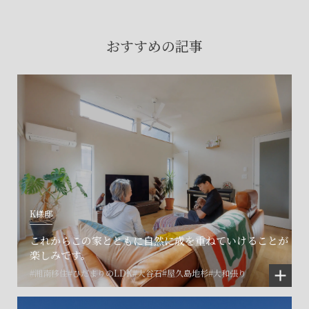
賃貸物件入居者様の
お困りごとのご相談はこちら
おすすめの記事
土地の活用・賃貸経営に関する
ご相談はこちら
関連施設一覧
K様邸
これからこの家とともに自然に歳を重ねていけることが
楽しみです。
#湘南移住
#ひだまりのLDK
#大谷石
#屋久島地杉
#大和張り
©SET inc.