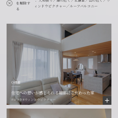
： 大和張り／海の近く／北鎌倉／山の近く／ウ
を解除す
ィンドウピクチャー／ルーフバルコニー
る
O様邸
住宅への想いが感じられる細部にこだわった家
#ロフト
#ウィンドウピクチャー