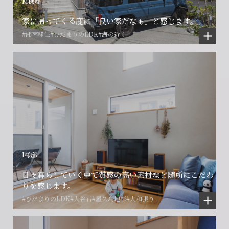
M様邸
家に帰ってくる度に「良い家だなぁ」と感じます。
#湘南移住
#ひだまりのLDK
#海の近く
I様邸
日々暮らしていく中で質感の高い素材など随所にこだわ
りを感じます。
#ひだまりのLDK
#大谷石
#屋久島地杉
#大和張り