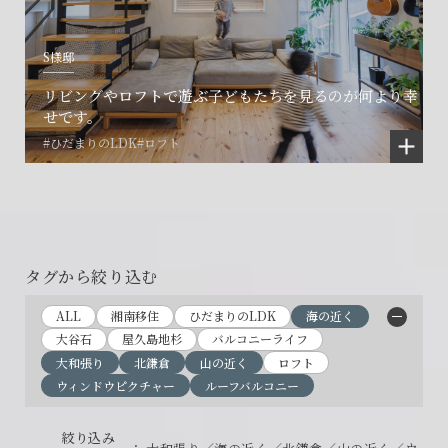
S様邸
リビングやロフトで遊ぶ子どもたちを見るのが何より幸
せです。
#ひだまりのLDK
#ロフト
タグから絞り込む
ALL
湘南移住
ひだまりのLDK
海の近く
大谷石
屋久島地杉
バルコニーライフ
大和張り
北鎌倉
山の近く
ロフト
ウィンドウピクチャー
ルーフバルコニー
絞り込み