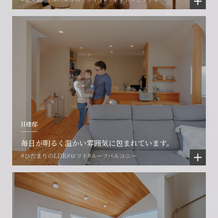
閉じる
閉じる
閉じる
H様邸
毎日が明るく温かい雰囲気に包まれています。
#ひだまりのLDK
#ロフト
#ルーフバルコニー