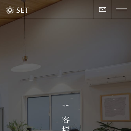
私たちについて
セットの志と行動
事業一覧
物件一覧
お客様の声
お
マガジン
客
様