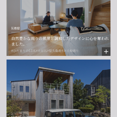
K様邸
自然豊かな周りの風景と調和したデザインに心を奪われ
ました。
#ひだまりのLDK
#大谷石
#屋久島地杉
#大和張り