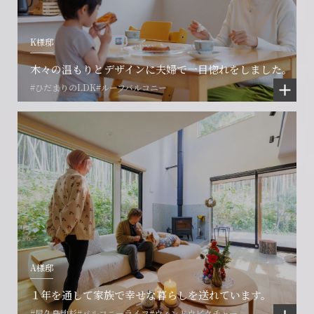
K様邸
木々の温もりとデザインに夫婦で一目惚れをしました。
#ひだまりのLDK
#ルーフバルコニー
会社に関することや物件についての
土地の活用・賃貸経営に関する
賃貸物件入居者様の
ご相談はこちら
ご相談はこちら
お困りごとのご相談はこちら
フォームからのお問い合わせ
フォームからのお問い合わせ
解約のお申し込み
CONTACT
CONTACT
CONTACT
賃貸管理事業部へのお問い合わせ
お電話でのお問い合わせ
プロコール24ご利用の方
A様邸
0466-24-2478
0466-24-2478
0120-073-386
１年を通して家族で幸せな暮らしを送れています。
営業時間9:30~18:30 水曜定休
営業時間9:30~18:30 水曜定休
#屋久島地杉
#バルコニーライフ
#ウィンドウピクチャー