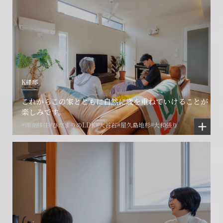
K様邸
これからこの家とともに自然に歳を重ねていけることが
楽しみです。
#湘南移住
#ひだまりのLDK
#大谷石
#屋久島地杉
#大和張り