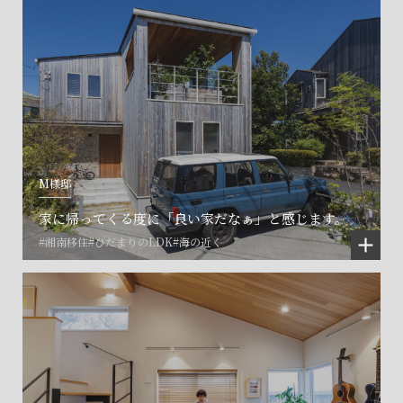
M様邸
家に帰ってくる度に「良い家だなぁ」と感じます。
#湘南移住
#ひだまりのLDK
#海の近く