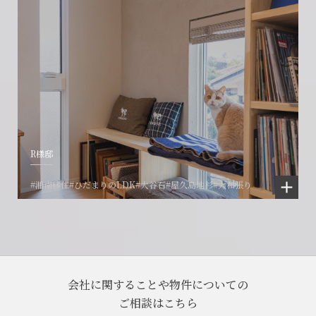
R様邸
#湘南移住
#ひだまりのLDK
#大谷石
#屋久島地杉
#大和張り
会社に関することや物件についての
ご相談はこちら