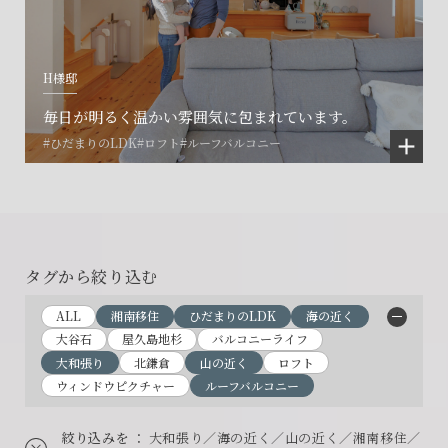
H様邸
毎日が明るく温かい雰囲気に包まれています。
#ひだまりのLDK
#ロフト
#ルーフバルコニー
タグから絞り込む
ALL
湘南移住
ひだまりのLDK
海の近く
大谷石
屋久島地杉
バルコニーライフ
大和張り
北鎌倉
山の近く
ロフト
ウィンドウピクチャー
ルーフバルコニー
絞り込みを
： 大和張り／海の近く／山の近く／湘南移住／