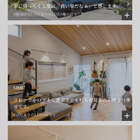
家に帰ってくる度に「良い家だなぁ」と感じます。
#湘南移住
#ひだまりのLDK
#海の近く
S様邸
リビングやロフトで遊ぶ子どもたちを見るのが何より幸
せです。
#ひだまりのLDK
#ロフト