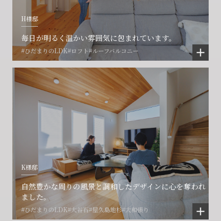
H様邸
毎日が明るく温かい雰囲気に包まれています。
#ひだまりのLDK
#ロフト
#ルーフバルコニー
K様邸
自然豊かな周りの風景と調和したデザインに心を奪われ
ました。
#ひだまりのLDK
#大谷石
#屋久島地杉
#大和張り