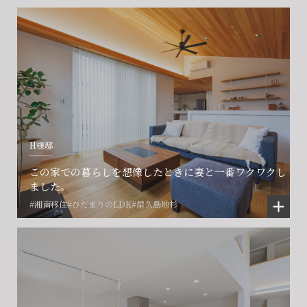
会社に関することや物件についての
土地の活用・賃貸経営に関する
賃貸物件入居者様の
ご相談はこちら
ご相談はこちら
お困りごとのご相談はこちら
フォームからのお問い合わせ
フォームからのお問い合わせ
解約のお申し込み
CONTACT
CONTACT
CONTACT
H様邸
賃貸管理事業部へのお問い合わせ
お電話でのお問い合わせ
プロコール24ご利用の方
この家での暮らしを想像したときに妻と一番ワクワクし
0466-24-2478
0466-24-2478
0120-073-386
ました。
#湘南移住
#ひだまりのLDK
#屋久島地杉
営業時間9:30~18:30 水曜定休
営業時間9:30~18:30 水曜定休
閉じる
閉じる
閉じる