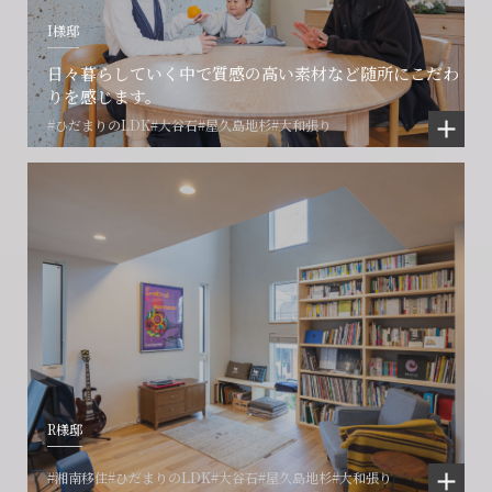
I様邸
日々暮らしていく中で質感の高い素材など随所にこだわ
りを感じます。
#ひだまりのLDK
#大谷石
#屋久島地杉
#大和張り
R様邸
#湘南移住
#ひだまりのLDK
#大谷石
#屋久島地杉
#大和張り