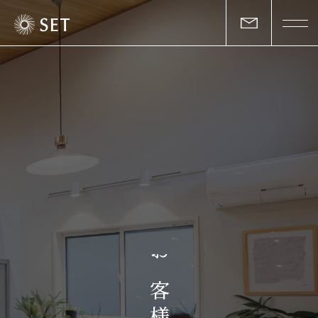
私たちについて
セットの志と行動
事業一覧
物件一覧
お客様の声
お
マガジン
客
様