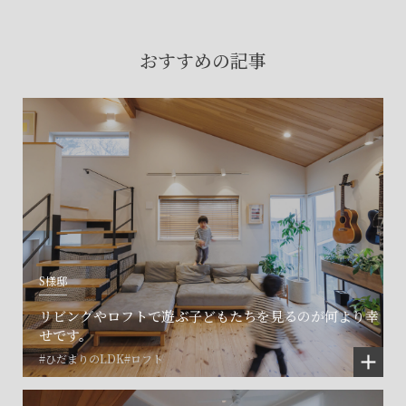
賃貸物件入居者様の
お困りごとのご相談はこちら
おすすめの記事
土地の活用・賃貸経営に関する
ご相談はこちら
関連施設一覧
S様邸
リビングやロフトで遊ぶ子どもたちを見るのが何より幸
せです。
#ひだまりのLDK
#ロフト
©SET inc.