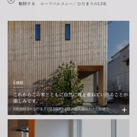
解除する
ルーフバルコニー／ひだまりのLDK
K様邸
これからこの家とともに自然に歳を重ねていけることが
楽しみです。
#湘南移住
#ひだまりのLDK
#大谷石
#屋久島地杉
#大和張り