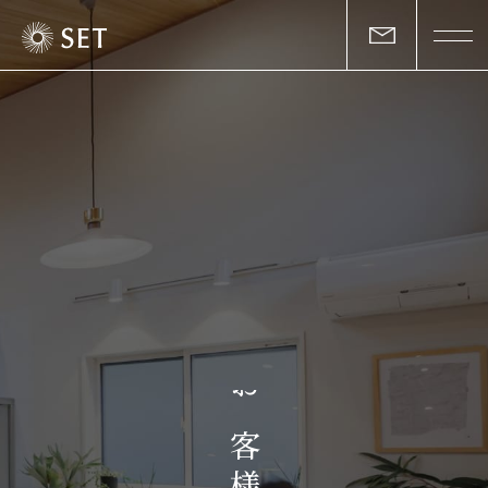
私たちについて
セットの志と行動
事業一覧
物件一覧
お客様の声
お
マガジン
客
様