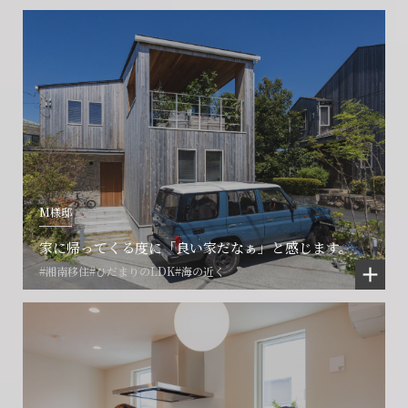
M様邸
家に帰ってくる度に「良い家だなぁ」と感じます。
#湘南移住
#ひだまりのLDK
#海の近く