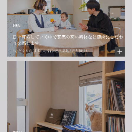
I様邸
日々暮らしていく中で質感の高い素材など随所にこだわ
りを感じます。
#ひだまりのLDK
#大谷石
#屋久島地杉
#大和張り