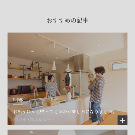
賃貸物件入居者様の
お困りごとのご相談はこちら
おすすめの記事
土地の活用・賃貸経営に関する
ご相談はこちら
関連施設一覧
E様邸
お出かけから帰ってくるのが楽しみになりました。
#ひだまりのLDK
#ロフト
©SET inc.