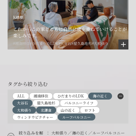
K様邸
これからこの家とともに自然に歳を重ねていけることが
楽しみです。
#湘南移住
#ひだまりのLDK
#大谷石
#屋久島地杉
#大和張り
タグから絞り込む
ALL
湘南移住
ひだまりのLDK
海の近く
大谷石
屋久島地杉
バルコニーライフ
大和張り
北鎌倉
山の近く
ロフト
ウィンドウピクチャー
ルーフバルコニー
絞り込みを解
： 大和張り／海の近く／ルーフバルコニー