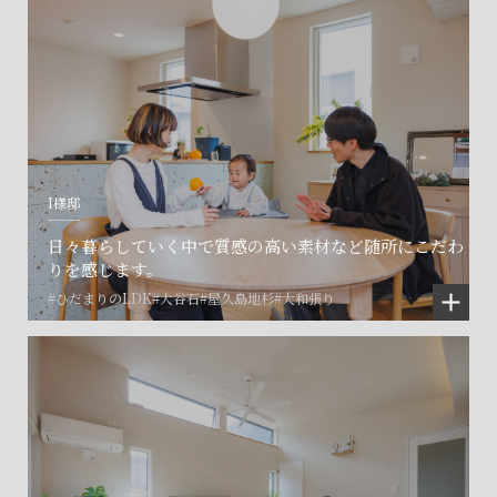
I様邸
日々暮らしていく中で質感の高い素材など随所にこだわ
りを感じます。
#ひだまりのLDK
#大谷石
#屋久島地杉
#大和張り