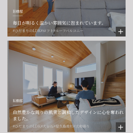
H様邸
賃貸管理事業部へのお問い合わせ
お電話でのお問い合わせ
プロコール24ご利用の方
0466-24-2478
0466-24-2478
0120-073-386
毎日が明るく温かい雰囲気に包まれています。
#ひだまりのLDK
#ロフト
#ルーフバルコニー
営業時間9:30~18:30 水曜定休
営業時間9:30~18:30 水曜定休
閉じる
閉じる
閉じる
K様邸
自然豊かな周りの風景と調和したデザインに心を奪われ
ました。
#ひだまりのLDK
#大谷石
#屋久島地杉
#大和張り