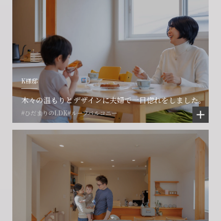
K様邸
木々の温もりとデザインに夫婦で一目惚れをしました。
#ひだまりのLDK
#ルーフバルコニー
会社に関することや物件についての
土地の活用・賃貸経営に関する
賃貸物件入居者様の
ご相談はこちら
ご相談はこちら
お困りごとのご相談はこちら
フォームからのお問い合わせ
フォームからのお問い合わせ
解約のお申し込み
CONTACT
CONTACT
CONTACT