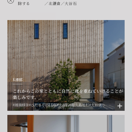
除する
／北鎌倉／大谷石
K様邸
これからこの家とともに自然に歳を重ねていけることが
楽しみです。
#湘南移住
#ひだまりのLDK
#大谷石
#屋久島地杉
#大和張り