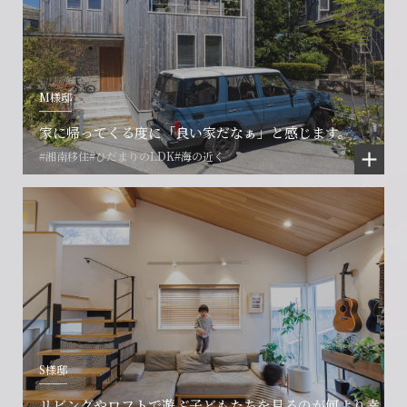
M様邸
家に帰ってくる度に「良い家だなぁ」と感じます。
#湘南移住
#ひだまりのLDK
#海の近く
S様邸
リビングやロフトで遊ぶ子どもたちを見るのが何より幸