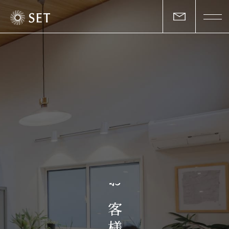
私たちについて
セットの志と行動
事業一覧
物件一覧
お客様の声
お
マガジン
客
様