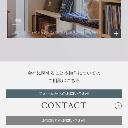
R様邸
#湘南移住
#ひだまりのLDK
#大谷石
#屋久島地杉
#大和張り
会社に関することや物件についての
ご相談はこちら
フォームからのお問い合わせ
CONTACT
お電話でのお問い合わせ