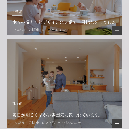
K様邸
木々の温もりとデザインに夫婦で一目惚れをしました。
#ひだまりのLDK
#ルーフバルコニー
会社に関することや物件についての
土地の活用・賃貸経営に関する
H様邸
賃貸物件入居者様の
ご相談はこちら
ご相談はこちら
お困りごとのご相談はこちら
毎日が明るく温かい雰囲気に包まれています。
#ひだまりのLDK
#ロフト
#ルーフバルコニー
フォームからのお問い合わせ
フォームからのお問い合わせ
解約のお申し込み