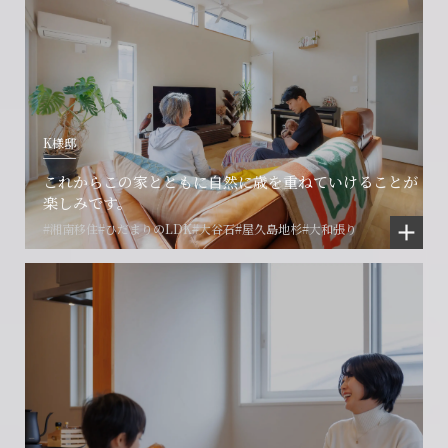
K様邸
これからこの家とともに自然に歳を重ねていけることが
楽しみです。
#湘南移住
#ひだまりのLDK
#大谷石
#屋久島地杉
#大和張り