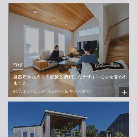
CONTACT
CONTACT
CONTACT
賃貸管理事業部へのお問い合わせ
お電話でのお問い合わせ
プロコール24ご利用の方
0466-24-2478
0466-24-2478
0120-073-386
営業時間9:30~18:30 水曜定休
営業時間9:30~18:30 水曜定休
K様邸
閉じる
閉じる
閉じる
自然豊かな周りの風景と調和したデザインに心を奪われ
ました。
#ひだまりのLDK
#大谷石
#屋久島地杉
#大和張り