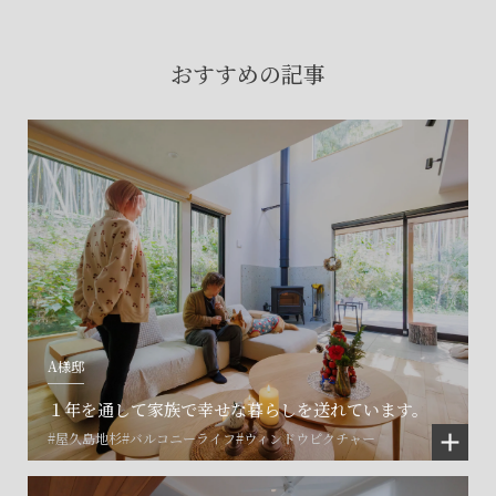
賃貸物件入居者様の
お困りごとのご相談はこちら
おすすめの記事
土地の活用・賃貸経営に関する
ご相談はこちら
関連施設一覧
A様邸
１年を通して家族で幸せな暮らしを送れています。
#屋久島地杉
#バルコニーライフ
#ウィンドウピクチャー
©SET inc.