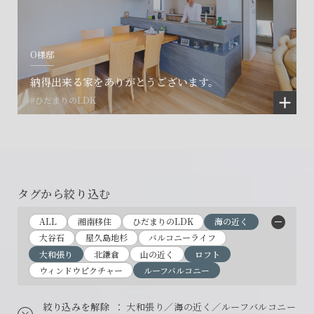
O様邸
納得出来る家をありがとうございます。
#ひだまりのLDK
タグから絞り込む
ALL
湘南移住
ひだまりのLDK
海の近く
大谷石
屋久島地杉
バルコニーライフ
大和張り
北鎌倉
山の近く
ロフト
ウィンドウピクチャー
ルーフバルコニー
絞り込みを解除
： 大和張り／海の近く／ルーフバルコニー