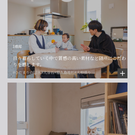
I様邸
日々暮らしていく中で質感の高い素材など随所にこだわ
りを感じます。
#ひだまりのLDK
#大谷石
#屋久島地杉
#大和張り