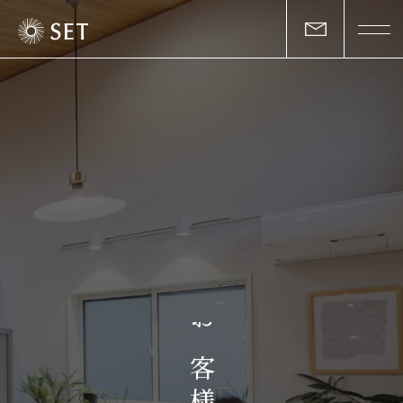
私たちについて
セットの志と行動
事業一覧
物件一覧
お客様の声
お
マガジン
客
様