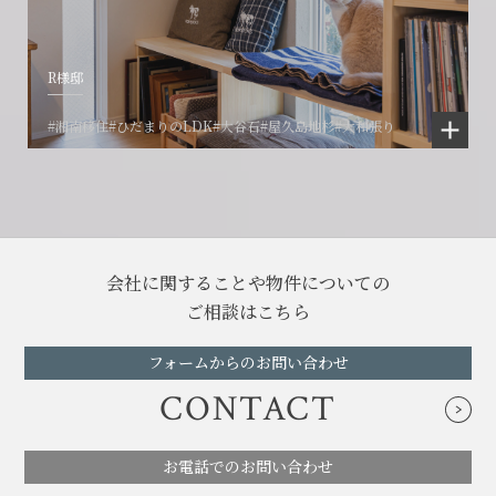
R様邸
#湘南移住
#ひだまりのLDK
#大谷石
#屋久島地杉
#大和張り
会社に関することや物件についての
ご相談はこちら
フォームからのお問い合わせ
CONTACT
お電話でのお問い合わせ