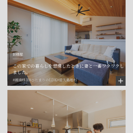
H様邸
この家での暮らしを想像したときに妻と一番ワクワクし
ました。
#湘南移住
#ひだまりのLDK
#屋久島地杉