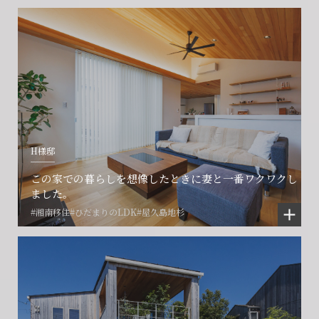
CONTACT
CONTACT
CONTACT
賃貸管理事業部へのお問い合わせ
お電話でのお問い合わせ
プロコール24ご利用の方
0466-24-2478
0466-24-2478
0120-073-386
営業時間9:30~18:30 水曜定休
営業時間9:30~18:30 水曜定休
H様邸
閉じる
閉じる
閉じる
この家での暮らしを想像したときに妻と一番ワクワクし
ました。
#湘南移住
#ひだまりのLDK
#屋久島地杉