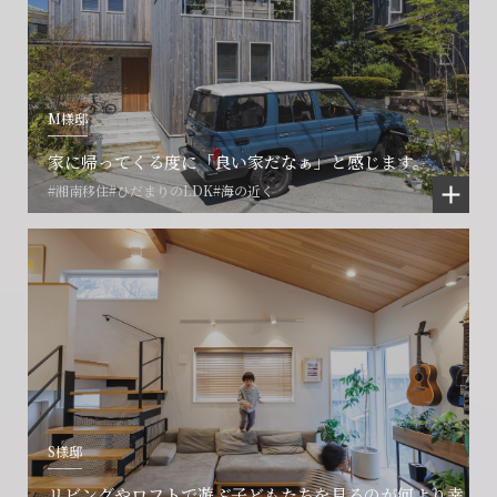
M様邸
家に帰ってくる度に「良い家だなぁ」と感じます。
#湘南移住
#ひだまりのLDK
#海の近く
S様邸
リビングやロフトで遊ぶ子どもたちを見るのが何より幸