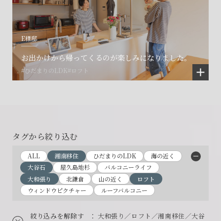
E様邸
お出かけから帰ってくるのが楽しみになりました。
#ひだまりのLDK
#ロフト
タグから絞り込む
ALL
湘南移住
ひだまりのLDK
海の近く
大谷石
屋久島地杉
バルコニーライフ
大和張り
北鎌倉
山の近く
ロフト
ウィンドウピクチャー
ルーフバルコニー
絞り込みを解除す
： 大和張り／ロフト／湘南移住／大谷