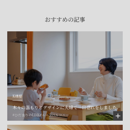
賃貸物件入居者様の
お困りごとのご相談はこちら
おすすめの記事
土地の活用・賃貸経営に関する
ご相談はこちら
関連施設一覧
K様邸
木々の温もりとデザインに夫婦で一目惚れをしました。
#ひだまりのLDK
#ルーフバルコニー
©SET inc.