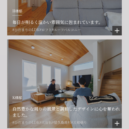
H様邸
毎日が明るく温かい雰囲気に包まれています。
#ひだまりのLDK
#ロフト
#ルーフバルコニー
K様邸
会社に関することや物件についての
土地の活用・賃貸経営に関する
賃貸物件入居者様の
自然豊かな周りの風景と調和したデザインに心を奪われ
ご相談はこちら
ご相談はこちら
お困りごとのご相談はこちら
ました。
#ひだまりのLDK
#大谷石
#屋久島地杉
#大和張り
フォームからのお問い合わせ
フォームからのお問い合わせ
解約のお申し込み