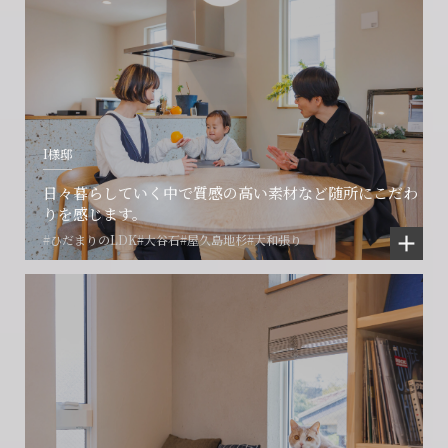
I様邸
日々暮らしていく中で質感の高い素材など随所にこだわ
りを感じます。
#ひだまりのLDK
#大谷石
#屋久島地杉
#大和張り