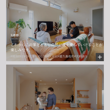
K様邸
これからこの家とともに自然に歳を重ねていけることが
楽しみです。
#湘南移住
#ひだまりのLDK
#大谷石
#屋久島地杉
#大和張り