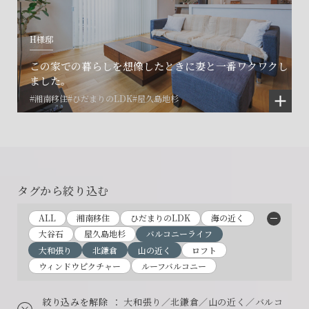
H様邸
この家での暮らしを想像したときに妻と一番ワクワクし
ました。
#湘南移住
#ひだまりのLDK
#屋久島地杉
タグから絞り込む
ALL
湘南移住
ひだまりのLDK
海の近く
大谷石
屋久島地杉
バルコニーライフ
大和張り
北鎌倉
山の近く
ロフト
ウィンドウピクチャー
ルーフバルコニー
絞り込みを解除
： 大和張り／北鎌倉／山の近く／バルコ