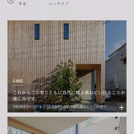
する
ニーライフ
K様邸
これからこの家とともに自然に歳を重ねていけることが
楽しみです。
#湘南移住
#ひだまりのLDK
#大谷石
#屋久島地杉
#大和張り