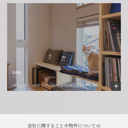
R様邸
#湘南移住
#ひだまりのLDK
#大谷石
#屋久島地杉
#大和張り
会社に関することや物件についての