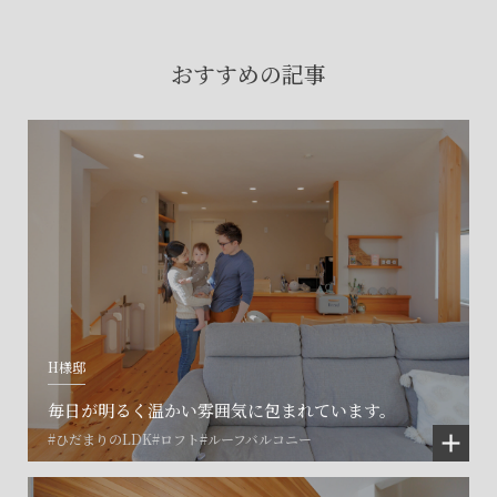
賃貸物件入居者様の
お困りごとのご相談はこちら
おすすめの記事
土地の活用・賃貸経営に関する
ご相談はこちら
関連施設一覧
H様邸
毎日が明るく温かい雰囲気に包まれています。
#ひだまりのLDK
#ロフト
#ルーフバルコニー
©SET inc.