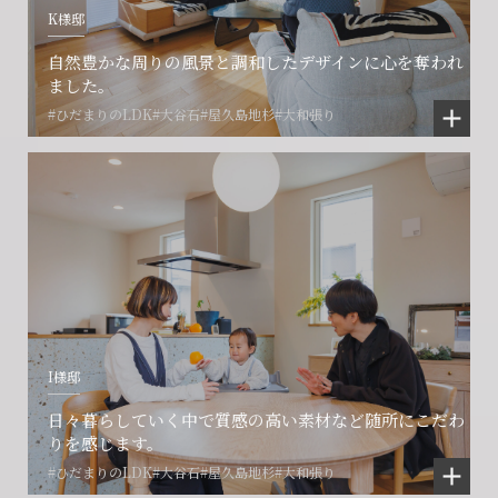
K様邸
自然豊かな周りの風景と調和したデザインに心を奪われ
ました。
#ひだまりのLDK
#大谷石
#屋久島地杉
#大和張り
I様邸
日々暮らしていく中で質感の高い素材など随所にこだわ
りを感じます。
#ひだまりのLDK
#大谷石
#屋久島地杉
#大和張り