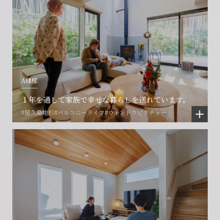
会社に関することや物件についての
土地の活用・賃貸経営に関する
賃貸物件入居者様の
ご相談はこちら
ご相談はこちら
お困りごとのご相談はこちら
フォームからのお問い合わせ
フォームからのお問い合わせ
解約のお申し込み
CONTACT
CONTACT
CONTACT
A様邸
賃貸管理事業部へのお問い合わせ
お電話でのお問い合わせ
プロコール24ご利用の方
0466-24-2478
0466-24-2478
0120-073-386
１年を通して家族で幸せな暮らしを送れています。
#屋久島地杉
#バルコニーライフ
#ウィンドウピクチャー
営業時間9:30~18:30 水曜定休
営業時間9:30~18:30 水曜定休
閉じる
閉じる
閉じる