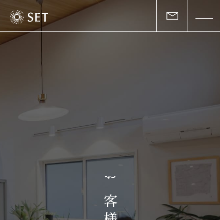
私たちについて
セットの志と行動
事業一覧
物件一覧
お客様の声
お
マガジン
客
様