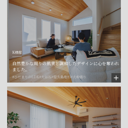
K様邸
自然豊かな周りの風景と調和したデザインに心を奪われ
ました。
#ひだまりのLDK
#大谷石
#屋久島地杉
#大和張り