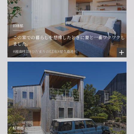
H様邸
この家での暮らしを想像したときに妻と一番ワクワクし
ました。
#湘南移住
#ひだまりのLDK
#屋久島地杉
M様邸