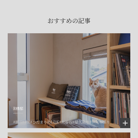
賃貸物件入居者様の
お困りごとのご相談はこちら
おすすめの記事
土地の活用・賃貸経営に関する
ご相談はこちら
関連施設一覧
R様邸
#湘南移住
#ひだまりのLDK
#大谷石
#屋久島地杉
#大和張り
©SET inc.