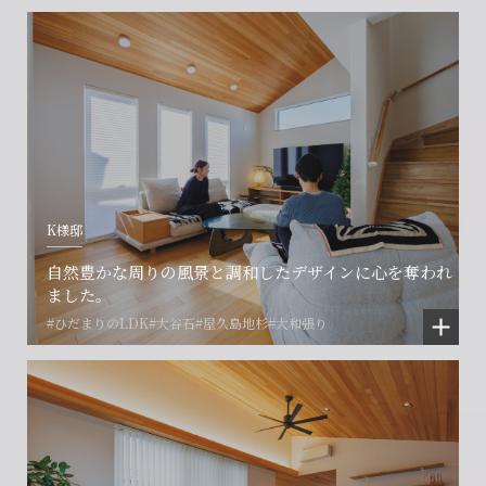
閉じる
閉じる
閉じる
K様邸
自然豊かな周りの風景と調和したデザインに心を奪われ
ました。
#ひだまりのLDK
#大谷石
#屋久島地杉
#大和張り