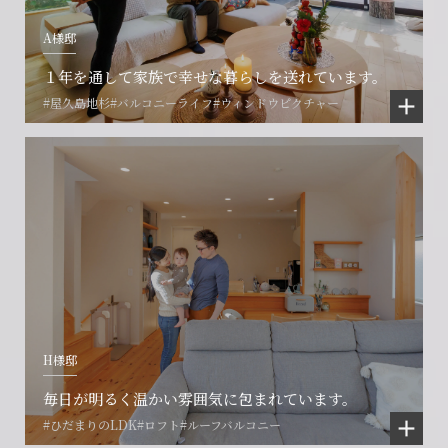
A様邸
１年を通して家族で幸せな暮らしを送れています。
#屋久島地杉
#バルコニーライフ
#ウィンドウピクチャー
会社に関することや物件についての
土地の活用・賃貸経営に関する
賃貸物件入居者様の
ご相談はこちら
ご相談はこちら
お困りごとのご相談はこちら
フォームからのお問い合わせ
フォームからのお問い合わせ
解約のお申し込み
CONTACT
CONTACT
CONTACT
H様邸
賃貸管理事業部へのお問い合わせ
お電話でのお問い合わせ
プロコール24ご利用の方
0466-24-2478
0466-24-2478
0120-073-386
毎日が明るく温かい雰囲気に包まれています。
#ひだまりのLDK
#ロフト
#ルーフバルコニー
営業時間9:30~18:30 水曜定休
営業時間9:30~18:30 水曜定休