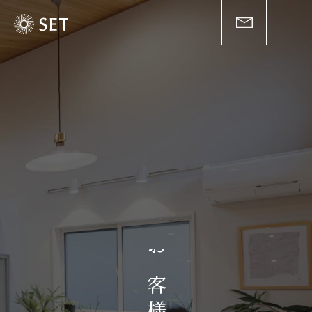
私たちについて
セットの志と行動
事業一覧
物件一覧
お客様の声
お
マガジン
客
様