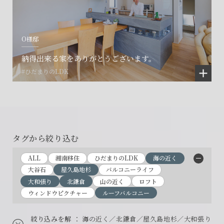
O様邸
納得出来る家をありがとうございます。
#ひだまりのLDK
タグから絞り込む
ALL
湘南移住
ひだまりのLDK
海の近く
大谷石
屋久島地杉
バルコニーライフ
大和張り
北鎌倉
山の近く
ロフト
ウィンドウピクチャー
ルーフバルコニー
絞り込みを解
： 海の近く／北鎌倉／屋久島地杉／大和張り