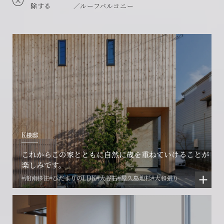
除する
／ルーフバルコニー
K様邸
これからこの家とともに自然に歳を重ねていけることが
楽しみです。
#湘南移住
#ひだまりのLDK
#大谷石
#屋久島地杉
#大和張り