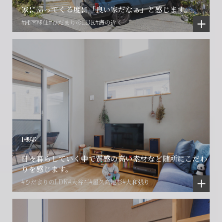
家に帰ってくる度に「良い家だなぁ」と感じます。
#湘南移住
#ひだまりのLDK
#海の近く
I様邸
日々暮らしていく中で質感の高い素材など随所にこだわ
りを感じます。
#ひだまりのLDK
#大谷石
#屋久島地杉
#大和張り