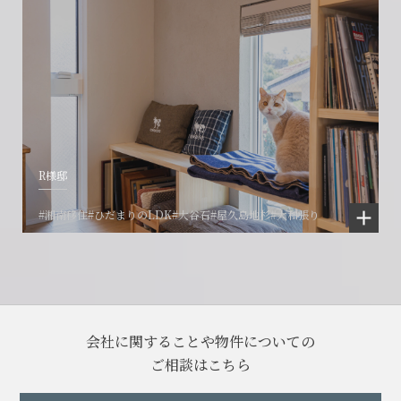
R様邸
#湘南移住
#ひだまりのLDK
#大谷石
#屋久島地杉
#大和張り
会社に関することや物件についての
ご相談はこちら