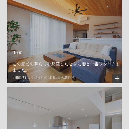
H様邸
この家での暮らしを想像したときに妻と一番ワクワクし
ました。
#湘南移住
#ひだまりのLDK
#屋久島地杉