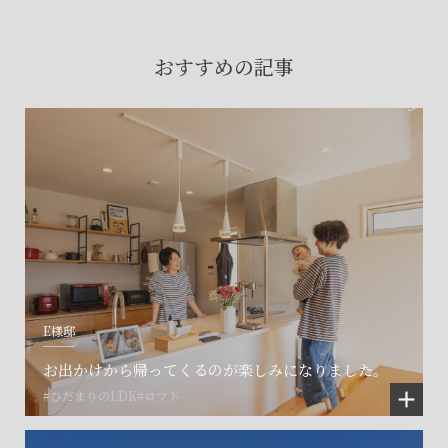
賃貸物件入居者様の
お困りごとのご相談はこちら
おすすめの記事
土地の活用・賃貸経営に関する
ご相談はこちら
関連施設一覧
E様邸
お出かけから帰ってくるのが楽しみになりました。
#ひだまりのLDK
#ロフト
©SET inc.