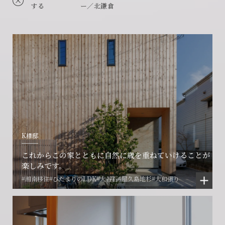
する
ー／北鎌倉
K様邸
これからこの家とともに自然に歳を重ねていけることが
楽しみです。
#湘南移住
#ひだまりのLDK
#大谷石
#屋久島地杉
#大和張り