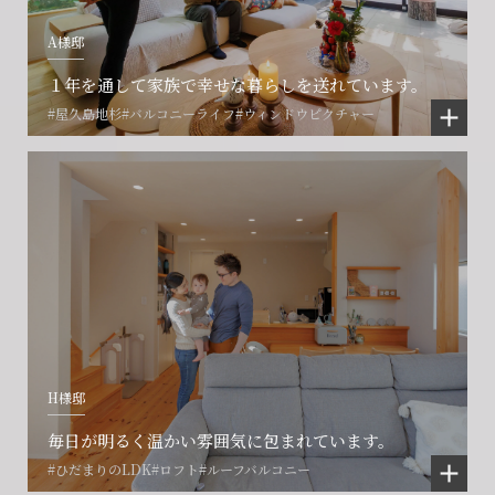
A様邸
１年を通して家族で幸せな暮らしを送れています。
#屋久島地杉
#バルコニーライフ
#ウィンドウピクチャー
会社に関することや物件についての
土地の活用・賃貸経営に関する
賃貸物件入居者様の
ご相談はこちら
ご相談はこちら
お困りごとのご相談はこちら
フォームからのお問い合わせ
フォームからのお問い合わせ
解約のお申し込み
CONTACT
CONTACT
CONTACT
H様邸
賃貸管理事業部へのお問い合わせ
お電話でのお問い合わせ
プロコール24ご利用の方
0466-24-2478
0466-24-2478
0120-073-386
毎日が明るく温かい雰囲気に包まれています。
#ひだまりのLDK
#ロフト
#ルーフバルコニー
営業時間9:30~18:30 水曜定休
営業時間9:30~18:30 水曜定休