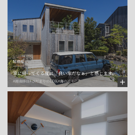
M様邸
家に帰ってくる度に「良い家だなぁ」と感じます。
#湘南移住
#ひだまりのLDK
#海の近く