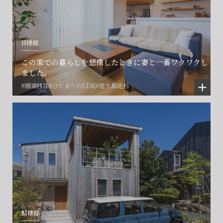
H様邸
この家での暮らしを想像したときに妻と一番ワクワクし
ました。
#湘南移住
#ひだまりのLDK
#屋久島地杉
M様邸