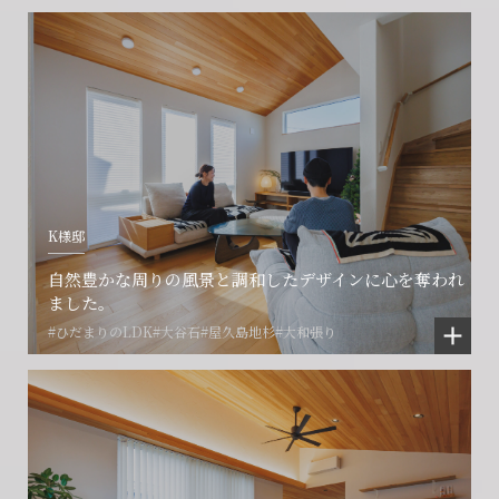
閉じる
閉じる
閉じる
K様邸
自然豊かな周りの風景と調和したデザインに心を奪われ
ました。
#ひだまりのLDK
#大谷石
#屋久島地杉
#大和張り