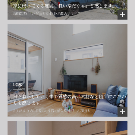
家に帰ってくる度に「良い家だなぁ」と感じます。
#湘南移住
#ひだまりのLDK
#海の近く
I様邸
日々暮らしていく中で質感の高い素材など随所にこだわ
りを感じます。
#ひだまりのLDK
#大谷石
#屋久島地杉
#大和張り