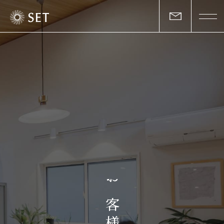
私たちについて
セットの志と行動
事業一覧
物件一覧
お客様の声
お
マガジン
客
様