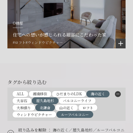
O様邸
住宅への想いが感じられる細部にこだわった家
#ロフト
#ウィンドウピクチャー
タグから絞り込む
ALL
湘南移住
ひだまりのLDK
海の近く
大谷石
屋久島地杉
バルコニーライフ
大和張り
北鎌倉
山の近く
ロフト
ウィンドウピクチャー
ルーフバルコニー
絞り込みを解除
： 海の近く／屋久島地杉／ルーフバルコニ