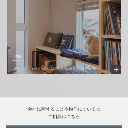
R様邸
#湘南移住
#ひだまりのLDK
#大谷石
#屋久島地杉
#大和張り
会社に関することや物件についての
ご相談はこちら