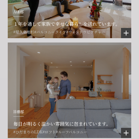
A様邸
１年を通して家族で幸せな暮らしを送れています。
#屋久島地杉
#バルコニーライフ
#ウィンドウピクチャー
会社に関することや物件についての
土地の活用・賃貸経営に関する
賃貸物件入居者様の
ご相談はこちら
ご相談はこちら
お困りごとのご相談はこちら
フォームからのお問い合わせ
フォームからのお問い合わせ
解約のお申し込み
CONTACT
CONTACT
CONTACT
H様邸
賃貸管理事業部へのお問い合わせ
お電話でのお問い合わせ
プロコール24ご利用の方
0466-24-2478
0466-24-2478
0120-073-386
毎日が明るく温かい雰囲気に包まれています。
#ひだまりのLDK
#ロフト
#ルーフバルコニー
営業時間9:30~18:30 水曜定休
営業時間9:30~18:30 水曜定休