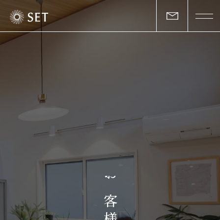
私たちについて
セットの志と行動
事業一覧
物件一覧
お客様の声
お
マガジン
客
様