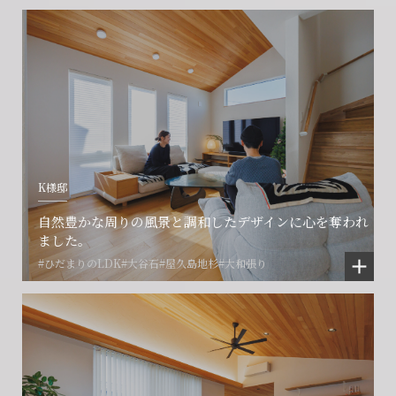
閉じる
閉じる
閉じる
K様邸
自然豊かな周りの風景と調和したデザインに心を奪われ
ました。
#ひだまりのLDK
#大谷石
#屋久島地杉
#大和張り