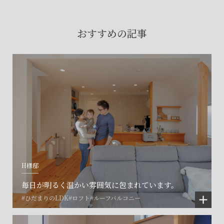
賃貸物件入居者様の
お困りごとのご相談はこちら
おすすめの記事
土地の活用・賃貸経営に関する
ご相談はこちら
関連施設一覧
H様邸
毎日が明るく温かい雰囲気に包まれています。
#ひだまりのLDK
#ロフト
#ルーフバルコニー
©SET inc.