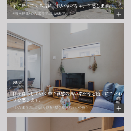
家に帰ってくる度に「良い家だなぁ」と感じます。
#湘南移住
#ひだまりのLDK
#海の近く
I様邸
日々暮らしていく中で質感の高い素材など随所にこだわ
りを感じます。
#ひだまりのLDK
#大谷石
#屋久島地杉
#大和張り