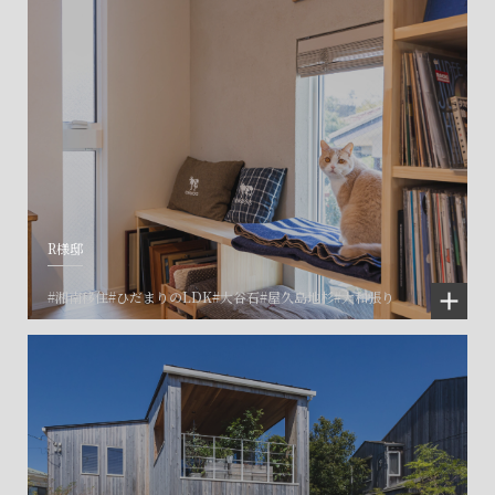
R様邸
#湘南移住
#ひだまりのLDK
#大谷石
#屋久島地杉
#大和張り