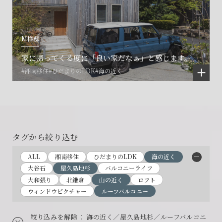
M様邸
家に帰ってくる度に「良い家だなぁ」と感じます。
#湘南移住
#ひだまりのLDK
#海の近く
タグから絞り込む
ALL
湘南移住
ひだまりのLDK
海の近く
大谷石
屋久島地杉
バルコニーライフ
大和張り
北鎌倉
山の近く
ロフト
ウィンドウピクチャー
ルーフバルコニー
絞り込みを解除
： 海の近く／屋久島地杉／ルーフバルコニ