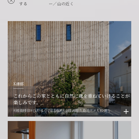
する
ー／山の近く
K様邸
これからこの家とともに自然に歳を重ねていけることが
楽しみです。
#湘南移住
#ひだまりのLDK
#大谷石
#屋久島地杉
#大和張り