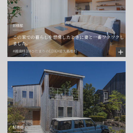
H様邸
この家での暮らしを想像したときに妻と一番ワクワクし
ました。
#湘南移住
#ひだまりのLDK
#屋久島地杉
M様邸