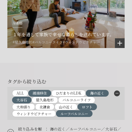
A様邸
１年を通して家族で幸せな暮らしを送れています。
#屋久島地杉
#バルコニーライフ
#ウィンドウピクチャー
タグから絞り込む
ALL
湘南移住
ひだまりのLDK
海の近く
大谷石
屋久島地杉
バルコニーライフ
大和張り
北鎌倉
山の近く
ロフト
ウィンドウピクチャー
ルーフバルコニー
絞り込みを解
： 海の近く／ルーフバルコニー／大谷石／