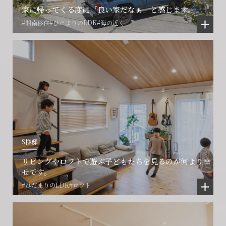
家に帰ってくる度に「良い家だなぁ」と感じます。
#湘南移住
#ひだまりのLDK
#海の近く
S様邸
リビングやロフトで遊ぶ子どもたちを見るのが何より幸
せです。
#ひだまりのLDK
#ロフト