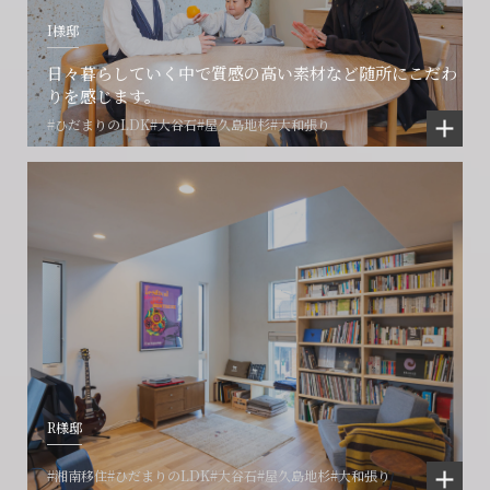
I様邸
日々暮らしていく中で質感の高い素材など随所にこだわ
りを感じます。
#ひだまりのLDK
#大谷石
#屋久島地杉
#大和張り
R様邸
#湘南移住
#ひだまりのLDK
#大谷石
#屋久島地杉
#大和張り