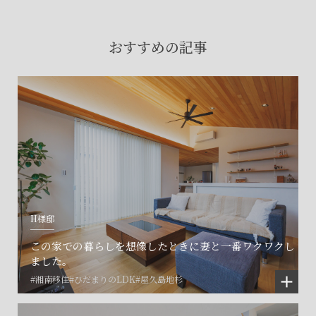
賃貸物件入居者様の
お困りごとのご相談はこちら
おすすめの記事
土地の活用・賃貸経営に関する
ご相談はこちら
関連施設一覧
H様邸
この家での暮らしを想像したときに妻と一番ワクワクし
ました。
#湘南移住
#ひだまりのLDK
#屋久島地杉
©SET inc.