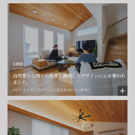
会社に関することや物件についての
土地の活用・賃貸経営に関する
賃貸物件入居者様の
ご相談はこちら
ご相談はこちら
お困りごとのご相談はこちら
フォームからのお問い合わせ
フォームからのお問い合わせ
解約のお申し込み
CONTACT
CONTACT
CONTACT
K様邸
賃貸管理事業部へのお問い合わせ
お電話でのお問い合わせ
プロコール24ご利用の方
自然豊かな周りの風景と調和したデザインに心を奪われ
0466-24-2478
0466-24-2478
0120-073-386
ました。
#ひだまりのLDK
#大谷石
#屋久島地杉
#大和張り
営業時間9:30~18:30 水曜定休
営業時間9:30~18:30 水曜定休
閉じる
閉じる
閉じる