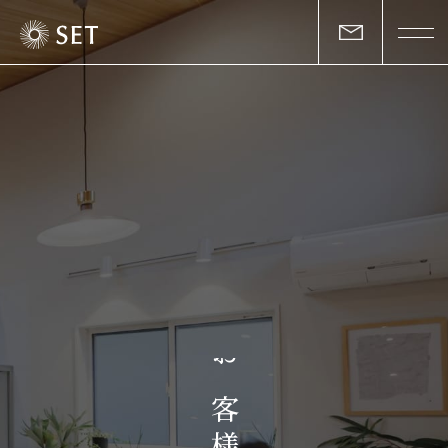
私たちについて
セットの志と行動
事業一覧
物件一覧
お客様の声
お
マガジン
客
様