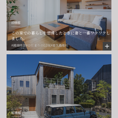
H様邸
この家での暮らしを想像したときに妻と一番ワクワクし
ました。
#湘南移住
#ひだまりのLDK
#屋久島地杉
M様邸