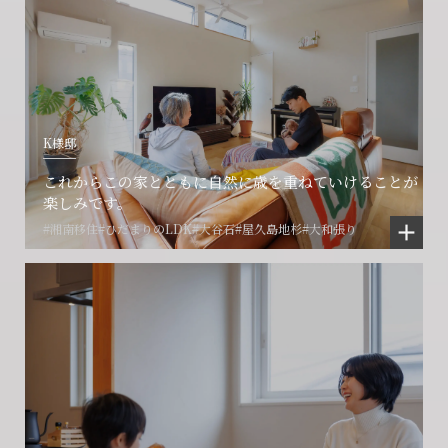
K様邸
これからこの家とともに自然に歳を重ねていけることが
楽しみです。
#湘南移住
#ひだまりのLDK
#大谷石
#屋久島地杉
#大和張り