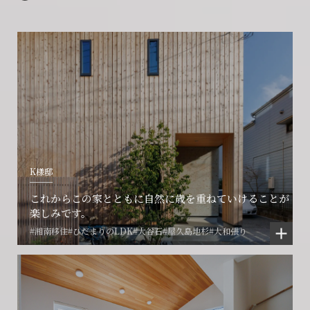
K様邸
これからこの家とともに自然に歳を重ねていけることが
楽しみです。
#湘南移住
#ひだまりのLDK
#大谷石
#屋久島地杉
#大和張り
会社に関することや物件についての
土地の活用・賃貸経営に関する
賃貸物件入居者様の