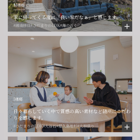
M様邸
家に帰ってくる度に「良い家だなぁ」と感じます。
#湘南移住
#ひだまりのLDK
#海の近く
I様邸
日々暮らしていく中で質感の高い素材など随所にこだわ
りを感じます。
#ひだまりのLDK
#大谷石
#屋久島地杉
#大和張り