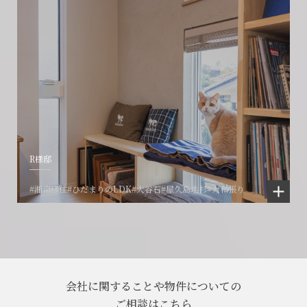
R様邸
#湘南移住
#ひだまりのLDK
#大谷石
#屋久島地杉
#大和張り
会社に関することや物件についての
ご相談はこちら