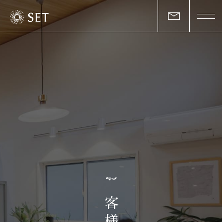
私たちについて
セットの志と行動
事業一覧
物件一覧
お客様の声
お
マガジン
客
様