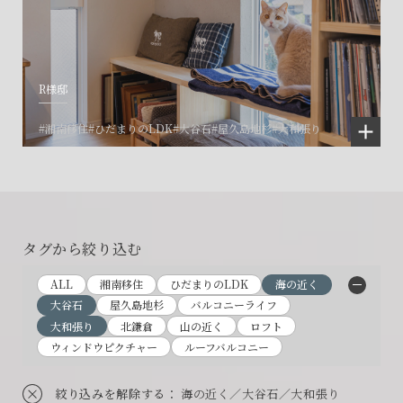
R様邸
#湘南移住
#ひだまりのLDK
#大谷石
#屋久島地杉
#大和張り
タグから絞り込む
ALL
湘南移住
ひだまりのLDK
海の近く
大谷石
屋久島地杉
バルコニーライフ
大和張り
北鎌倉
山の近く
ロフト
ウィンドウピクチャー
ルーフバルコニー
絞り込みを解除する
： 海の近く／大谷石／大和張り