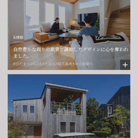
ご相談はこちら
ご相談はこちら
お困りごとのご相談はこちら
フォームからのお問い合わせ
フォームからのお問い合わせ
解約のお申し込み
CONTACT
CONTACT
CONTACT
K様邸
賃貸管理事業部へのお問い合わせ
お電話でのお問い合わせ
自然豊かな周りの風景と調和したデザインに心を奪われ
プロコール24ご利用の方
ました。
0466-24-2478
0466-24-2478
0120-073-386
#ひだまりのLDK
#大谷石
#屋久島地杉
#大和張り
営業時間9:30~18:30 水曜定休
営業時間9:30~18:30 水曜定休
閉じる
閉じる
閉じる