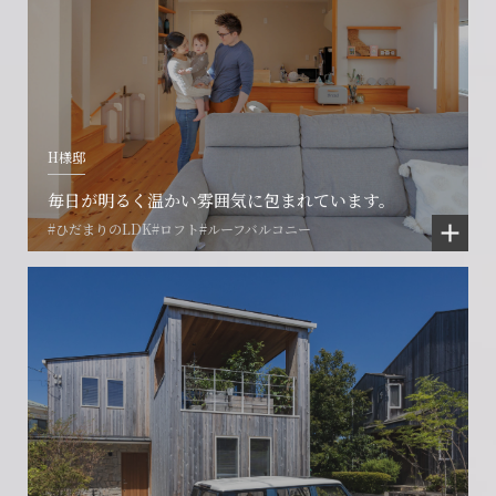
ご相談はこちら
ご相談はこちら
お困りごとのご相談はこちら
フォームからのお問い合わせ
フォームからのお問い合わせ
解約のお申し込み
CONTACT
CONTACT
CONTACT
H様邸
賃貸管理事業部へのお問い合わせ
お電話でのお問い合わせ
プロコール24ご利用の方
毎日が明るく温かい雰囲気に包まれています。
0466-24-2478
0466-24-2478
0120-073-386
#ひだまりのLDK
#ロフト
#ルーフバルコニー
営業時間9:30~18:30 水曜定休
営業時間9:30~18:30 水曜定休
閉じる
閉じる
閉じる