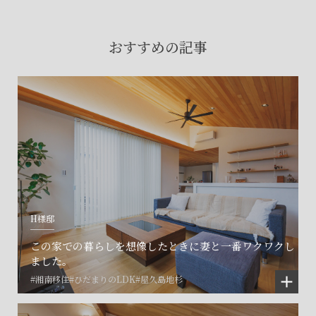
賃貸物件入居者様の
お困りごとのご相談はこちら
おすすめの記事
土地の活用・賃貸経営に関する
ご相談はこちら
関連施設一覧
H様邸
この家での暮らしを想像したときに妻と一番ワクワクし
ました。
#湘南移住
#ひだまりのLDK
#屋久島地杉
©SET inc.