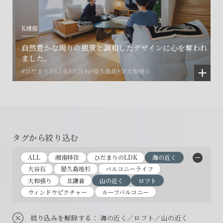
K様邸
自然豊かな周りの風景と調和したデザインに心を奪われ
ました。
#ひだまりのLDK
#大谷石
#屋久島地杉
#大和張り
タグから絞り込む
ALL
湘南移住
ひだまりのLDK
海の近く
大谷石
屋久島地杉
バルコニーライフ
大和張り
北鎌倉
山の近く
ロフト
ウィンドウピクチャー
ルーフバルコニー
絞り込みを解除する
： 海の近く／ロフト／山の近く