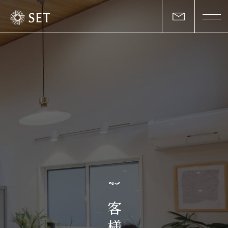
私たちについて
セットの志と行動
事業一覧
物件一覧
お客様の声
お
マガジン
客
様