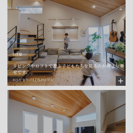
S様邸
リビングやロフトで遊ぶ子どもたちを見るのが何より幸
せです。
#ひだまりのLDK
#ロフト