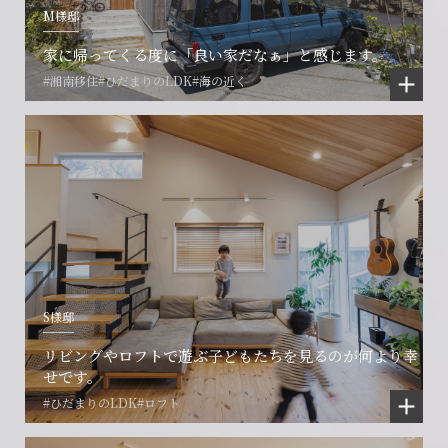
M様邸
家に帰ってくる度に「良い家だなぁ」と感じます。
#湘南移住
#ひだまりのLDK
#海の近く
S様邸
リビングやロフトで遊ぶ子どもたちを見るのが何より幸
せです。
#ひだまりのLDK
#ロフト