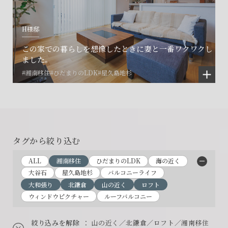
H様邸
この家での暮らしを想像したときに妻と一番ワクワクし
ました。
#湘南移住
#ひだまりのLDK
#屋久島地杉
タグから絞り込む
ALL
湘南移住
ひだまりのLDK
海の近く
大谷石
屋久島地杉
バルコニーライフ
大和張り
北鎌倉
山の近く
ロフト
ウィンドウピクチャー
ルーフバルコニー
絞り込みを解除
： 山の近く／北鎌倉／ロフト／湘南移住