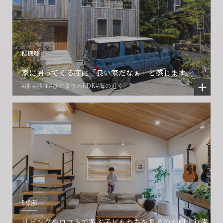
M様邸
家に帰ってくる度に「良い家だなぁ」と感じます。
#湘南移住
#ひだまりのLDK
#海の近く
S様邸
リビングやロフトで遊ぶ子どもたちを見るのが何より幸