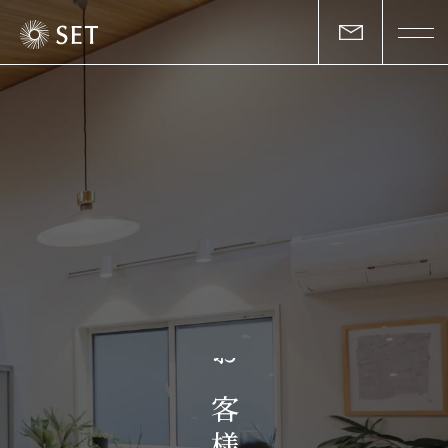
私たちについて
セットの志と行動
事業一覧
物件一覧
お客様の声
お
マガジン
客
様