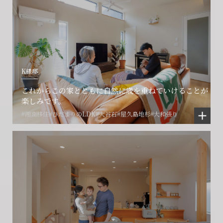
K様邸
これからこの家とともに自然に歳を重ねていけることが
楽しみです。
#湘南移住
#ひだまりのLDK
#大谷石
#屋久島地杉
#大和張り