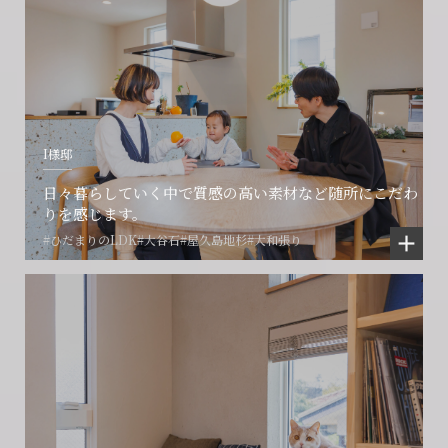
I様邸
日々暮らしていく中で質感の高い素材など随所にこだわ
りを感じます。
#ひだまりのLDK
#大谷石
#屋久島地杉
#大和張り