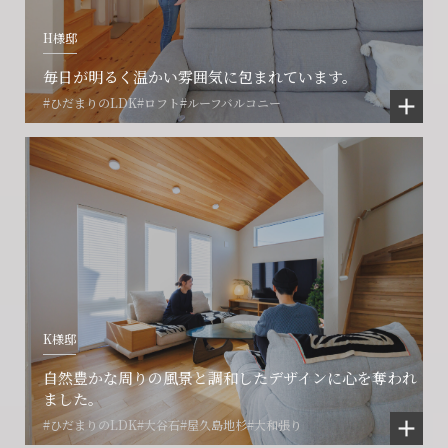
H様邸
毎日が明るく温かい雰囲気に包まれています。
#ひだまりのLDK
#ロフト
#ルーフバルコニー
K様邸
会社に関することや物件についての
土地の活用・賃貸経営に関する
賃貸物件入居者様の
自然豊かな周りの風景と調和したデザインに心を奪われ
ご相談はこちら
ご相談はこちら
お困りごとのご相談はこちら
ました。
#ひだまりのLDK
#大谷石
#屋久島地杉
#大和張り
フォームからのお問い合わせ
フォームからのお問い合わせ
解約のお申し込み