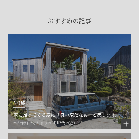
賃貸物件入居者様の
お困りごとのご相談はこちら
おすすめの記事
土地の活用・賃貸経営に関する
ご相談はこちら
関連施設一覧
M様邸
家に帰ってくる度に「良い家だなぁ」と感じます。
#湘南移住
#ひだまりのLDK
#海の近く
©SET inc.