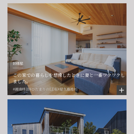
CONTACT
CONTACT
CONTACT
賃貸管理事業部へのお問い合わせ
お電話でのお問い合わせ
プロコール24ご利用の方
0466-24-2478
0466-24-2478
0120-073-386
営業時間9:30~18:30 水曜定休
営業時間9:30~18:30 水曜定休
H様邸
閉じる
閉じる
閉じる
この家での暮らしを想像したときに妻と一番ワクワクし
ました。
#湘南移住
#ひだまりのLDK
#屋久島地杉