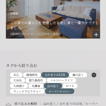
H様邸
この家での暮らしを想像したときに妻と一番ワクワクし
ました。
#湘南移住
#ひだまりのLDK
#屋久島地杉
タグから絞り込む
ALL
湘南移住
ひだまりのLDK
海の近く
大谷石
屋久島地杉
バルコニーライフ
大和張り
北鎌倉
山の近く
ロフト
ウィンドウピクチャー
ルーフバルコニー
絞り込みを解除
： 山の近く／ひだまりのLDK／ルーフバ