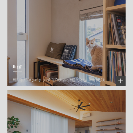
R様邸
#湘南移住
#ひだまりのLDK
#大谷石
#屋久島地杉
#大和張り