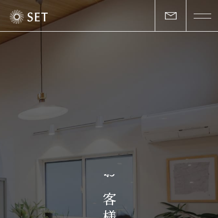
私たちについて
セットの志と行動
事業一覧
物件一覧
お客様の声
お
マガジン
客
様