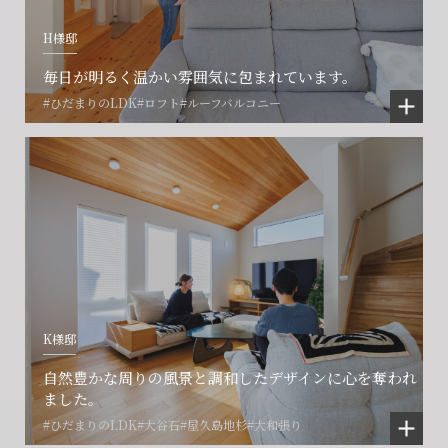
H様邸
毎日が明るく温かい雰囲気に包まれています。
#ひだまりのLDK
#ロフト
#ルーフバルコニー
K様邸
自然豊かな周りの風景と調和したデザインに心を奪われ
ました。
#ひだまりのLDK
#大谷石
#屋久島地杉
#大和張り