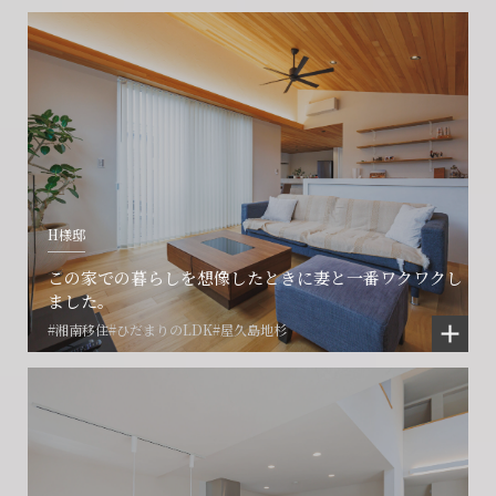
会社に関することや物件についての
土地の活用・賃貸経営に関する
賃貸物件入居者様の
ご相談はこちら
ご相談はこちら
お困りごとのご相談はこちら
フォームからのお問い合わせ
フォームからのお問い合わせ
解約のお申し込み
CONTACT
CONTACT
CONTACT
H様邸
賃貸管理事業部へのお問い合わせ
お電話でのお問い合わせ
プロコール24ご利用の方
この家での暮らしを想像したときに妻と一番ワクワクし
0466-24-2478
0466-24-2478
0120-073-386
ました。
#湘南移住
#ひだまりのLDK
#屋久島地杉
営業時間9:30~18:30 水曜定休
営業時間9:30~18:30 水曜定休
閉じる
閉じる
閉じる