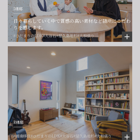
I様邸
日々暮らしていく中で質感の高い素材など随所にこだわ
りを感じます。
#ひだまりのLDK
#大谷石
#屋久島地杉
#大和張り
R様邸
#湘南移住
#ひだまりのLDK
#大谷石
#屋久島地杉
#大和張り