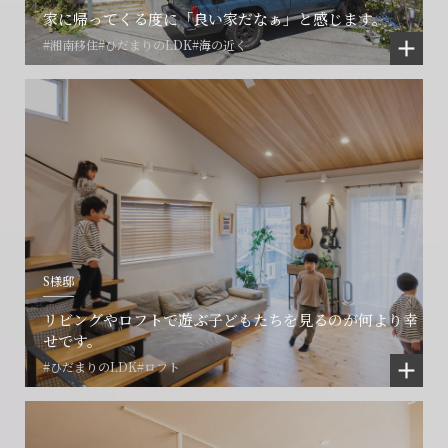
家に帰ってくる度に「良い家だなぁ」と感じます。
#湘南移住
#ひだまりのLDK
#海の近く
S様邸
リビングやロフトで遊ぶ子どもたちを見るのが何より幸
せです。
#ひだまりのLDK
#ロフト