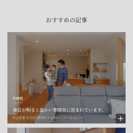
賃貸物件入居者様の
お困りごとのご相談はこちら
おすすめの記事
土地の活用・賃貸経営に関する
ご相談はこちら
関連施設一覧
H様邸
毎日が明るく温かい雰囲気に包まれています。
#ひだまりのLDK
#ロフト
#ルーフバルコニー
©SET inc.