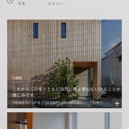
する
ルコニー
K様邸
これからこの家とともに自然に歳を重ねていけることが
楽しみです。
#湘南移住
#ひだまりのLDK
#大谷石
#屋久島地杉
#大和張り