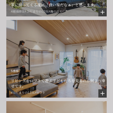
家に帰ってくる度に「良い家だなぁ」と感じます。
#湘南移住
#ひだまりのLDK
#海の近く
S様邸
リビングやロフトで遊ぶ子どもたちを見るのが何より幸
せです。
#ひだまりのLDK
#ロフト