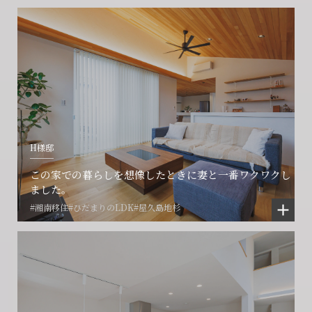
会社に関することや物件についての
土地の活用・賃貸経営に関する
賃貸物件入居者様の
ご相談はこちら
ご相談はこちら
お困りごとのご相談はこちら
フォームからのお問い合わせ
フォームからのお問い合わせ
解約のお申し込み
CONTACT
CONTACT
CONTACT
H様邸
賃貸管理事業部へのお問い合わせ
お電話でのお問い合わせ
プロコール24ご利用の方
この家での暮らしを想像したときに妻と一番ワクワクし
0466-24-2478
0466-24-2478
0120-073-386
ました。
#湘南移住
#ひだまりのLDK
#屋久島地杉
営業時間9:30~18:30 水曜定休
営業時間9:30~18:30 水曜定休
閉じる
閉じる
閉じる