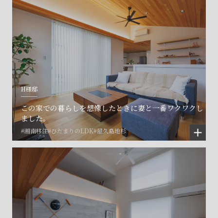
H様邸
この家での暮らしを想像したときに妻と一番ワクワクし
ました。
#湘南移住
#ひだまりのLDK
#屋久島地杉