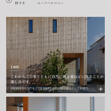
除する
ルーフバルコニー
K様邸
これからこの家とともに自然に歳を重ねていけることが
楽しみです。
#湘南移住
#ひだまりのLDK
#大谷石
#屋久島地杉
#大和張り