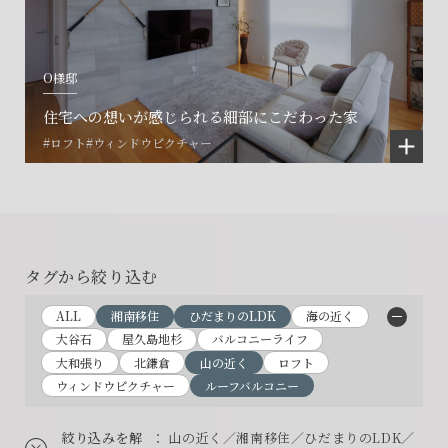
O様邸
住宅への想いが感じられる細部にこだわった家
#ロフト
#ウィンドウピクチャー
タグから絞り込む
ALL
湘南移住
ひだまりのLDK
海の近く
大谷石
屋久島地杉
バルコニーライフ
大和張り
北鎌倉
山の近く
ロフト
ウィンドウピクチャー
ルーフバルコニー
絞り込みを解
： 山の近く／湘南移住／ひだまりのLDK／