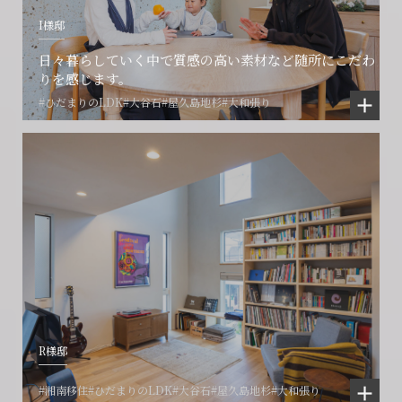
I様邸
日々暮らしていく中で質感の高い素材など随所にこだわ
りを感じます。
#ひだまりのLDK
#大谷石
#屋久島地杉
#大和張り
R様邸
#湘南移住
#ひだまりのLDK
#大谷石
#屋久島地杉
#大和張り