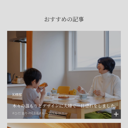
賃貸物件入居者様の
お困りごとのご相談はこちら
おすすめの記事
土地の活用・賃貸経営に関する
ご相談はこちら
関連施設一覧
K様邸
木々の温もりとデザインに夫婦で一目惚れをしました。
#ひだまりのLDK
#ルーフバルコニー
©SET inc.