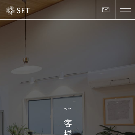
私たちについて
セットの志と行動
事業一覧
物件一覧
お客様の声
お
マガジン
客
様