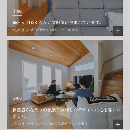
H様邸
毎日が明るく温かい雰囲気に包まれています。
#ひだまりのLDK
#ロフト
#ルーフバルコニー
K様邸
自然豊かな周りの風景と調和したデザインに心を奪われ
ました。
#ひだまりのLDK
#大谷石
#屋久島地杉
#大和張り