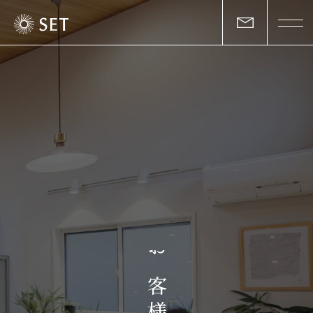
私たちについて
セットの志と行動
事業一覧
物件一覧
お客様の声
お
マガジン
客
様