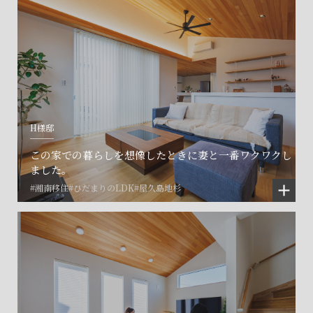
H様邸
この家での暮らしを想像したときに妻と一番ワクワクし
ました。
#湘南移住
#ひだまりのLDK
#屋久島地杉