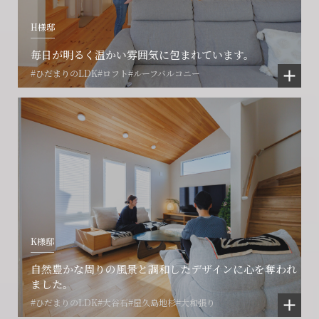
閉じる
閉じる
閉じる
H様邸
毎日が明るく温かい雰囲気に包まれています。
#ひだまりのLDK
#ロフト
#ルーフバルコニー
K様邸
自然豊かな周りの風景と調和したデザインに心を奪われ
ました。
#ひだまりのLDK
#大谷石
#屋久島地杉
#大和張り