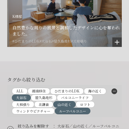
K様邸
自然豊かな周りの風景と調和したデザインに心を奪われ
ました。
#ひだまりのLDK
#大谷石
#屋久島地杉
#大和張り
タグから絞り込む
ALL
湘南移住
ひだまりのLDK
海の近く
大谷石
屋久島地杉
バルコニーライフ
大和張り
北鎌倉
山の近く
ロフト
ウィンドウピクチャー
ルーフバルコニー
絞り込みを解除す
： 大谷石／山の近く／ルーフバルコニ