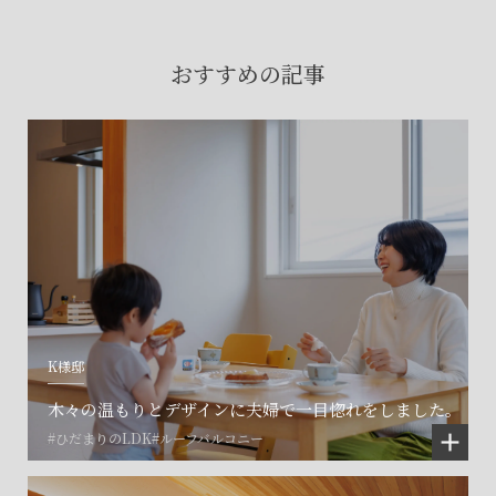
賃貸物件入居者様の
お困りごとのご相談はこちら
おすすめの記事
土地の活用・賃貸経営に関する
ご相談はこちら
関連施設一覧
K様邸
木々の温もりとデザインに夫婦で一目惚れをしました。
#ひだまりのLDK
#ルーフバルコニー
©SET inc.