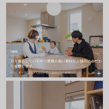
I様邸
日々暮らしていく中で質感の高い素材など随所にこだわ
りを感じます。
#ひだまりのLDK
#大谷石
#屋久島地杉
#大和張り