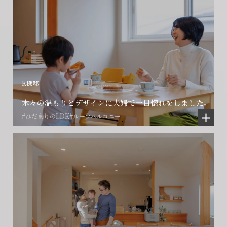
会社に関することや物件についての
土地の活用・賃貸経営に関する
K様邸
賃貸物件入居者様の
ご相談はこちら
ご相談はこちら
お困りごとのご相談はこちら
木々の温もりとデザインに夫婦で一目惚れをしました。
#ひだまりのLDK
#ルーフバルコニー
フォームからのお問い合わせ
フォームからのお問い合わせ
解約のお申し込み
CONTACT
CONTACT
CONTACT
賃貸管理事業部へのお問い合わせ
お電話でのお問い合わせ
プロコール24ご利用の方
0466-24-2478
0466-24-2478
0120-073-386
営業時間9:30~18:30 水曜定休
営業時間9:30~18:30 水曜定休