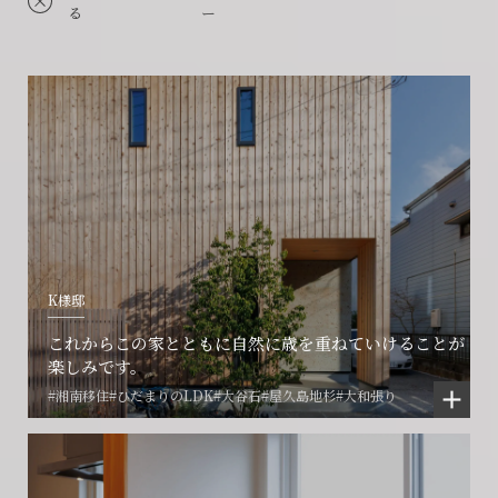
る
ー
K様邸
これからこの家とともに自然に歳を重ねていけることが
楽しみです。
#湘南移住
#ひだまりのLDK
#大谷石
#屋久島地杉
#大和張り