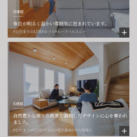
会社に関することや物件についての
土地の活用・賃貸経営に関する
H様邸
賃貸物件入居者様の
ご相談はこちら
ご相談はこちら
お困りごとのご相談はこちら
毎日が明るく温かい雰囲気に包まれています。
#ひだまりのLDK
#ロフト
#ルーフバルコニー
フォームからのお問い合わせ
フォームからのお問い合わせ
解約のお申し込み
CONTACT
CONTACT
CONTACT
賃貸管理事業部へのお問い合わせ
お電話でのお問い合わせ
プロコール24ご利用の方
0466-24-2478
0466-24-2478
0120-073-386
営業時間9:30~18:30 水曜定休
営業時間9:30~18:30 水曜定休
K様邸
閉じる
閉じる
閉じる
自然豊かな周りの風景と調和したデザインに心を奪われ
ました。
#ひだまりのLDK
#大谷石
#屋久島地杉
#大和張り