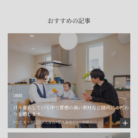
賃貸物件入居者様の
お困りごとのご相談はこちら
おすすめの記事
土地の活用・賃貸経営に関する
ご相談はこちら
関連施設一覧
I様邸
日々暮らしていく中で質感の高い素材など随所にこだわ
りを感じます。
#ひだまりのLDK
#大谷石
#屋久島地杉
#大和張り
©SET inc.