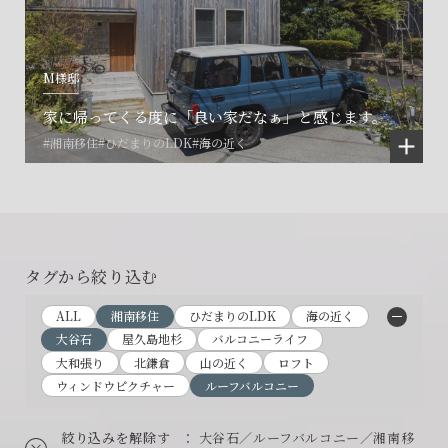
M様邸
家に帰ってくる度に「良い家だなぁ」と感じます。
#湘南移住
#ひだまりのLDK
#海の近く
タグから絞り込む
ALL
湘南移住
ひだまりのLDK
海の近く
大谷石
屋久島地杉
バルコニーライフ
大和張り
北鎌倉
山の近く
ロフト
ウィンドウピクチャー
ルーフバルコニー
絞り込みを解除す
： 大谷石／ルーフバルコニー／湘南移