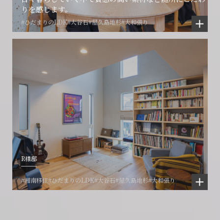
りを感じます。
#ひだまりのLDK
#大谷石
#屋久島地杉
#大和張り
R様邸
#湘南移住
#ひだまりのLDK
#大谷石
#屋久島地杉
#大和張り