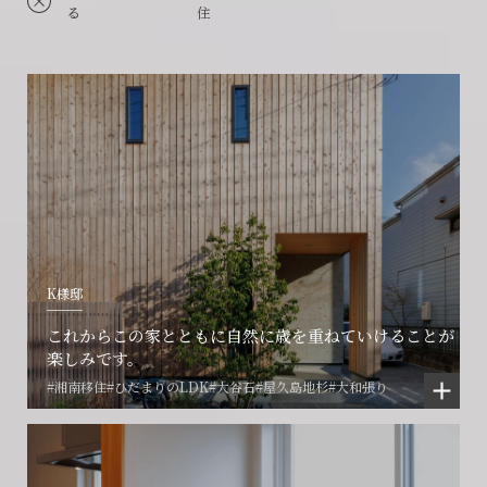
る
住
K様邸
これからこの家とともに自然に歳を重ねていけることが
楽しみです。
#湘南移住
#ひだまりのLDK
#大谷石
#屋久島地杉
#大和張り