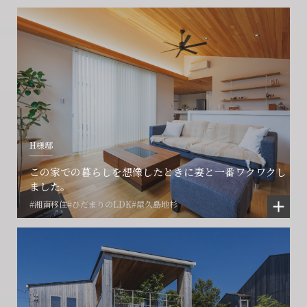
H様邸
この家での暮らしを想像したときに妻と一番ワクワクし
ました。
#湘南移住
#ひだまりのLDK
#屋久島地杉