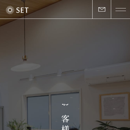
私たちについて
セットの志と行動
事業一覧
物件一覧
お客様の声
お
マガジン
客
様