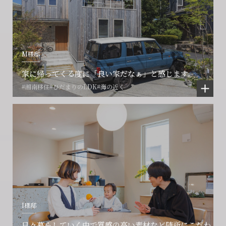
M様邸
家に帰ってくる度に「良い家だなぁ」と感じます。
#湘南移住
#ひだまりのLDK
#海の近く
I様邸
日々暮らしていく中で質感の高い素材など随所にこだわ