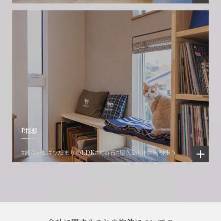
R様邸
#湘南移住
#ひだまりのLDK
#大谷石
#屋久島地杉
#大和張り