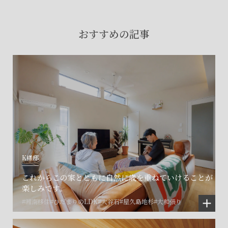
賃貸物件入居者様の
お困りごとのご相談はこちら
おすすめの記事
土地の活用・賃貸経営に関する
ご相談はこちら
関連施設一覧
K様邸
これからこの家とともに自然に歳を重ねていけることが
楽しみです。
#湘南移住
#ひだまりのLDK
#大谷石
#屋久島地杉
#大和張り
©SET inc.