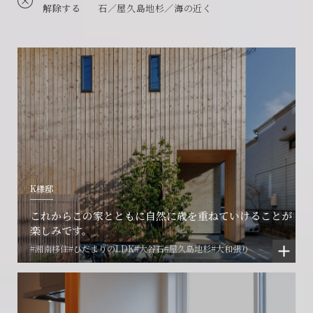
解除する
石／屋久島地杉／海の近く
K様邸
これからこの家とともに自然に歳を重ねていけることが
楽しみです。
#湘南移住
#ひだまりのLDK
#大谷石
#屋久島地杉
#大和張り