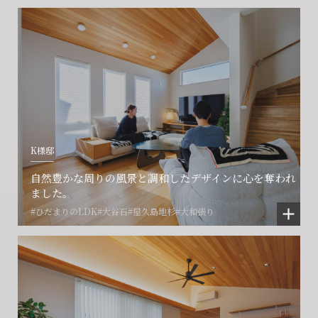
K様邸
会社に関することや物件についての
土地の活用・賃貸経営に関する
賃貸物件入居者様の
自然豊かな周りの風景と調和したデザインに心を奪われ
ご相談はこちら
ご相談はこちら
お困りごとのご相談はこちら
ました。
#ひだまりのLDK
#大谷石
#屋久島地杉
#大和張り
フォームからのお問い合わせ
フォームからのお問い合わせ
解約のお申し込み
CONTACT
CONTACT
CONTACT
賃貸管理事業部へのお問い合わせ
お電話でのお問い合わせ
プロコール24ご利用の方
0466-24-2478
0466-24-2478
0120-073-386