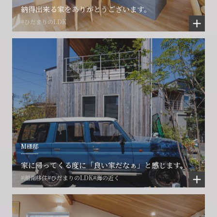
納得出来る家をありがとうございます。
#ひだまりのLDK
M様邸
家に帰ってくる度に「良い家だなぁ」と感じます。
#湘南移住
#ひだまりのLDK
#海の近く