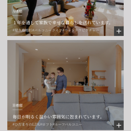
A様邸
１年を通して家族で幸せな暮らしを送れています。
#屋久島地杉
#バルコニーライフ
#ウィンドウピクチャー
H様邸
毎日が明るく温かい雰囲気に包まれています。
#ひだまりのLDK
#ロフト
#ルーフバルコニー