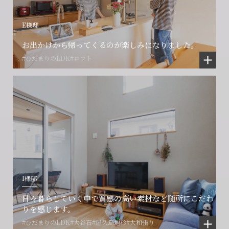
E様邸
お出かけから帰ってくるのが楽しみになりました。
#ひだまりのLDK
#ロフト
I様邸
日々暮らしていく中で質感の高い素材など随所にこだわ
りを感じます。
#ひだまりのLDK
#大谷石
#屋久島地杉
#大和張り