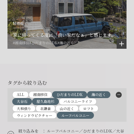
M様邸
家に帰ってくる度に「良い家だなぁ」と感じます。
#湘南移住
#ひだまりのLDK
#海の近く
タグから絞り込む
ALL
湘南移住
ひだまりのLDK
海の近く
大谷石
屋久島地杉
バルコニーライフ
大和張り
北鎌倉
山の近く
ロフト
ウィンドウピクチャー
ルーフバルコニー
絞り込みを
： ルーフバルコニー／ひだまりのLDK／大谷