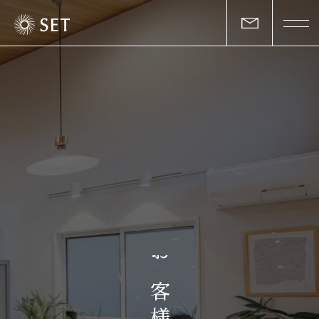
私たちについて
セットの志と行動
事業一覧
物件一覧
お客様の声
お
マガジン
客
様