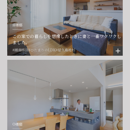
営業時間9:30~18:30 水曜定休
営業時間9:30~18:30 水曜定休
H様邸
閉じる
閉じる
閉じる
この家での暮らしを想像したときに妻と一番ワクワクし
ました。
#湘南移住
#ひだまりのLDK
#屋久島地杉
O様邸