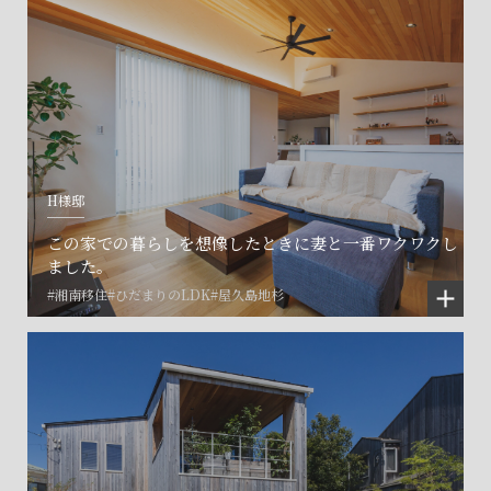
H様邸
この家での暮らしを想像したときに妻と一番ワクワクし
ました。
#湘南移住
#ひだまりのLDK
#屋久島地杉