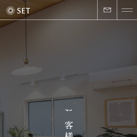
私たちについて
セットの志と行動
事業一覧
物件一覧
お客様の声
お
マガジン
客
様