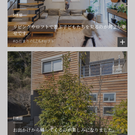
S様邸
リビングやロフトで遊ぶ子どもたちを見るのが何より幸
せです。
#ひだまりのLDK
#ロフト
E様邸
お出かけから帰ってくるのが楽しみになりました。