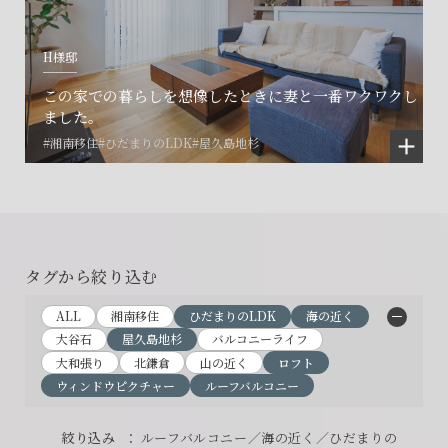
H様邸
この家での暮らしを想像したときに妻と一番ワクワクし
ました。
#湘南移住
#ひだまりのLDK
#屋久島地杉
タグから絞り込む
ALL
湘南移住
ひだまりのLDK
海の近く
大谷石
屋久島地杉
バルコニーライフ
大和張り
北鎌倉
山の近く
ロフト
ウィンドウピクチャー
ルーフバルコニー
絞り込み
： ルーフバルコニー／海の近く／ひだまりの