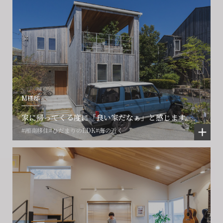
M様邸
家に帰ってくる度に「良い家だなぁ」と感じます。
#湘南移住
#ひだまりのLDK
#海の近く