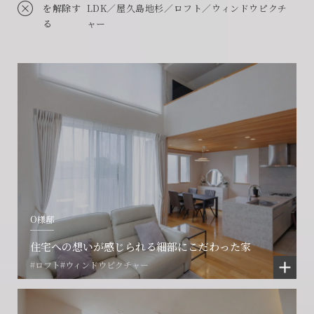
を解除す
LDK／屋久島地杉／ロフト／ウィンドウピクチ
る
ャー
O様邸
住宅への想いが感じられる細部にこだわった家
#ロフト
#ウィンドウピクチャー