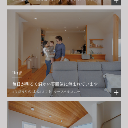
H様邸
毎日が明るく温かい雰囲気に包まれています。
#ひだまりのLDK
#ロフト
#ルーフバルコニー
会社に関することや物件についての
土地の活用・賃貸経営に関する
賃貸物件入居者様の
ご相談はこちら
ご相談はこちら
お困りごとのご相談はこちら