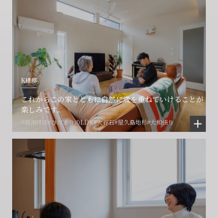
K様邸
これからこの家とともに自然に歳を重ねていけることが
楽しみです。
#湘南移住
#ひだまりのLDK
#大谷石
#屋久島地杉
#大和張り