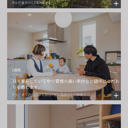
#ひだまりのLDK
#ロフト
I様邸
日々暮らしていく中で質感の高い素材など随所にこだわ
りを感じます。
#ひだまりのLDK
#大谷石
#屋久島地杉
#大和張り