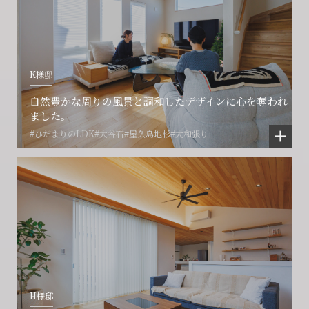
フォームからのお問い合わせ
フォームからのお問い合わせ
解約のお申し込み
CONTACT
CONTACT
CONTACT
K様邸
賃貸管理事業部へのお問い合わせ
お電話でのお問い合わせ
プロコール24ご利用の方
自然豊かな周りの風景と調和したデザインに心を奪われ
0466-24-2478
0466-24-2478
0120-073-386
ました。
営業時間9:30~18:30 水曜定休
営業時間9:30~18:30 水曜定休
#ひだまりのLDK
#大谷石
#屋久島地杉
#大和張り
閉じる
閉じる
閉じる
H様邸