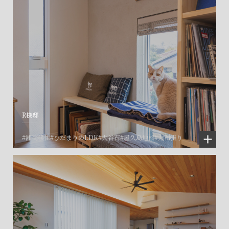
R様邸
#湘南移住
#ひだまりのLDK
#大谷石
#屋久島地杉
#大和張り