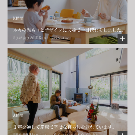
K様邸
木々の温もりとデザインに夫婦で一目惚れをしました。
#ひだまりのLDK
#ルーフバルコニー
A様邸
１年を通して家族で幸せな暮らしを送れています。
#屋久島地杉
#バルコニーライフ
#ウィンドウピクチャー