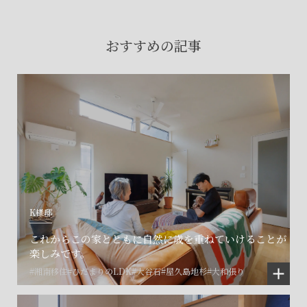
賃貸物件入居者様の
お困りごとのご相談はこちら
おすすめの記事
土地の活用・賃貸経営に関する
ご相談はこちら
関連施設一覧
K様邸
これからこの家とともに自然に歳を重ねていけることが
楽しみです。
#湘南移住
#ひだまりのLDK
#大谷石
#屋久島地杉
#大和張り
©SET inc.