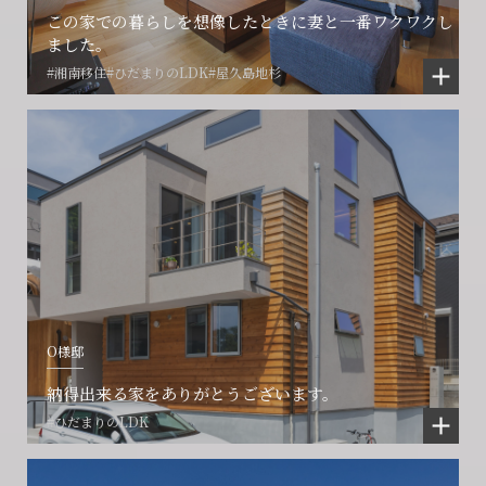
この家での暮らしを想像したときに妻と一番ワクワクし
ました。
#湘南移住
#ひだまりのLDK
#屋久島地杉
O様邸
納得出来る家をありがとうございます。
#ひだまりのLDK