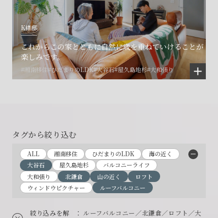
K様邸
これからこの家とともに自然に歳を重ねていけることが
楽しみです。
#湘南移住
#ひだまりのLDK
#大谷石
#屋久島地杉
#大和張り
タグから絞り込む
ALL
湘南移住
ひだまりのLDK
海の近く
大谷石
屋久島地杉
バルコニーライフ
大和張り
北鎌倉
山の近く
ロフト
ウィンドウピクチャー
ルーフバルコニー
絞り込みを解
： ルーフバルコニー／北鎌倉／ロフト／大