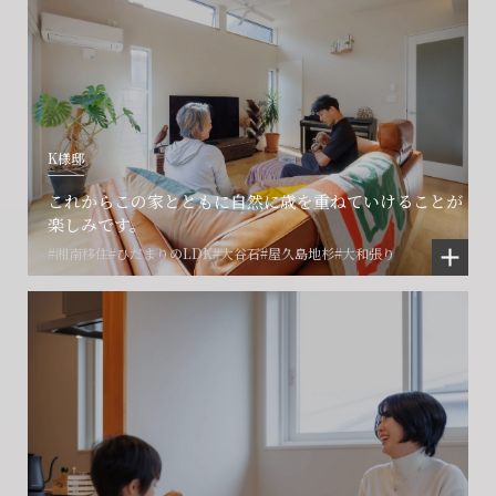
K様邸
これからこの家とともに自然に歳を重ねていけることが
楽しみです。
#湘南移住
#ひだまりのLDK
#大谷石
#屋久島地杉
#大和張り