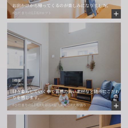
お出かけから帰ってくるのが楽しみになりました。
#ひだまりのLDK
#ロフト
I様邸
日々暮らしていく中で質感の高い素材など随所にこだわ
りを感じます。
#ひだまりのLDK
#大谷石
#屋久島地杉
#大和張り