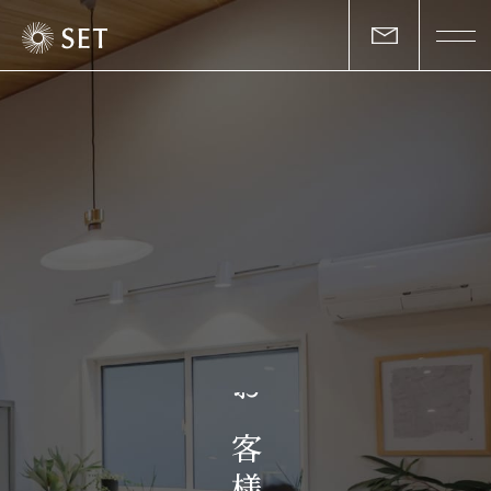
私たちについて
セットの志と行動
事業一覧
物件一覧
お客様の声
お
マガジン
客
様