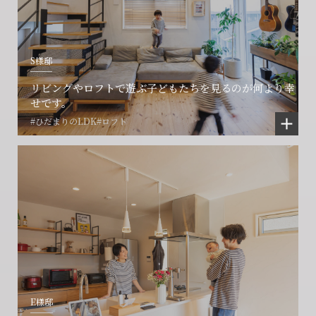
S様邸
リビングやロフトで遊ぶ子どもたちを見るのが何より幸
せです。
#ひだまりのLDK
#ロフト
E様邸