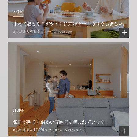
K様邸
木々の温もりとデザインに夫婦で一目惚れをしました。
#ひだまりのLDK
#ルーフバルコニー
会社に関することや物件についての
土地の活用・賃貸経営に関する
賃貸物件入居者様の
ご相談はこちら
ご相談はこちら
お困りごとのご相談はこちら
フォームからのお問い合わせ
フォームからのお問い合わせ
解約のお申し込み
CONTACT
CONTACT
CONTACT
H様邸
賃貸管理事業部へのお問い合わせ
お電話でのお問い合わせ
プロコール24ご利用の方
0466-24-2478
0466-24-2478
0120-073-386
毎日が明るく温かい雰囲気に包まれています。
#ひだまりのLDK
#ロフト
#ルーフバルコニー
営業時間9:30~18:30 水曜定休
営業時間9:30~18:30 水曜定休