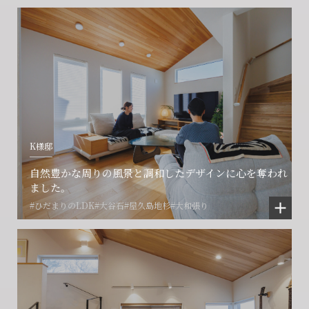
閉じる
閉じる
閉じる
K様邸
自然豊かな周りの風景と調和したデザインに心を奪われ
ました。
#ひだまりのLDK
#大谷石
#屋久島地杉
#大和張り