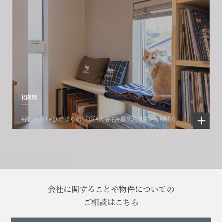
R様邸
#湘南移住
#ひだまりのLDK
#大谷石
#屋久島地杉
#大和張り
会社に関することや物件についての
ご相談はこちら