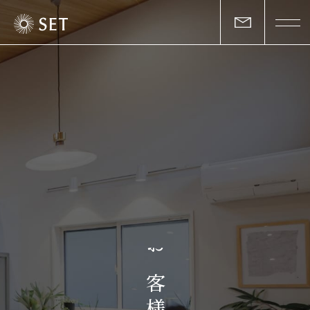
私たちについて
セットの志と行動
事業一覧
物件一覧
お客様の声
お
マガジン
客
様