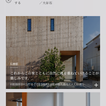
する
／大谷石
K様邸
これからこの家とともに自然に歳を重ねていけることが
楽しみです。
#湘南移住
#ひだまりのLDK
#大谷石
#屋久島地杉
#大和張り