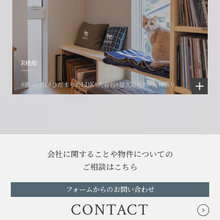
R様邸
#湘南移住
#ひだまりのLDK
#大谷石
#屋久島地杉
#大和張り
会社に関することや物件についての
ご相談はこちら
フォームからのお問い合わせ
CONTACT