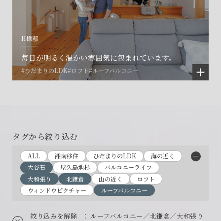
H様邸
毎日が明るく温かい雰囲気に包まれています。
#ひだまりのLDK
#ロフト
#ルーフバルコニー
タグから絞り込む
ALL
湘南移住
ひだまりのLDK
海の近く
大谷石
屋久島地杉
バルコニーライフ
大和張り
北鎌倉
山の近く
ロフト
ウィンドウピクチャー
ルーフバルコニー
絞り込みを解除
： ルーフバルコニー／北鎌倉／大和張り