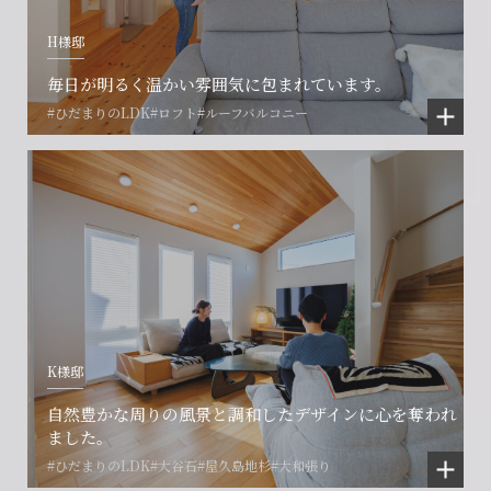
閉じる
閉じる
閉じる
H様邸
毎日が明るく温かい雰囲気に包まれています。
#ひだまりのLDK
#ロフト
#ルーフバルコニー
K様邸
自然豊かな周りの風景と調和したデザインに心を奪われ
ました。
#ひだまりのLDK
#大谷石
#屋久島地杉
#大和張り