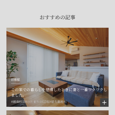
賃貸物件入居者様の
お困りごとのご相談はこちら
おすすめの記事
土地の活用・賃貸経営に関する
ご相談はこちら
関連施設一覧
H様邸
この家での暮らしを想像したときに妻と一番ワクワクし
ました。
#湘南移住
#ひだまりのLDK
#屋久島地杉
©SET inc.