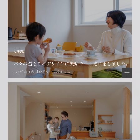
会社に関することや物件についての
土地の活用・賃貸経営に関する
K様邸
賃貸物件入居者様の
ご相談はこちら
ご相談はこちら
お困りごとのご相談はこちら
木々の温もりとデザインに夫婦で一目惚れをしました。
#ひだまりのLDK
#ルーフバルコニー
フォームからのお問い合わせ
フォームからのお問い合わせ
解約のお申し込み
CONTACT
CONTACT
CONTACT
賃貸管理事業部へのお問い合わせ
お電話でのお問い合わせ
プロコール24ご利用の方
0466-24-2478
0466-24-2478
0120-073-386
営業時間9:30~18:30 水曜定休
営業時間9:30~18:30 水曜定休