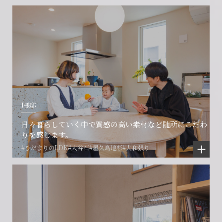
I様邸
日々暮らしていく中で質感の高い素材など随所にこだわ
りを感じます。
#ひだまりのLDK
#大谷石
#屋久島地杉
#大和張り