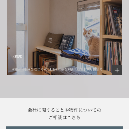
R様邸
#湘南移住
#ひだまりのLDK
#大谷石
#屋久島地杉
#大和張り
会社に関することや物件についての
ご相談はこちら