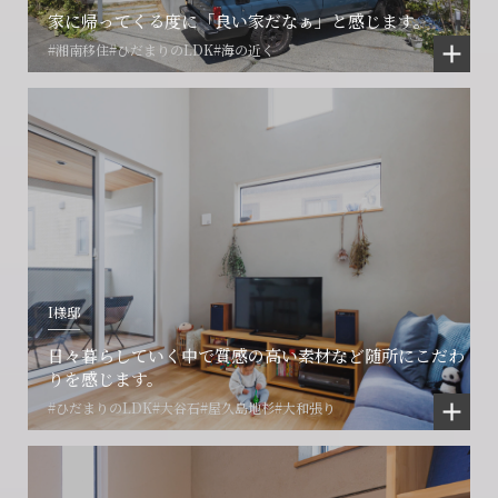
家に帰ってくる度に「良い家だなぁ」と感じます。
#湘南移住
#ひだまりのLDK
#海の近く
I様邸
日々暮らしていく中で質感の高い素材など随所にこだわ
りを感じます。
#ひだまりのLDK
#大谷石
#屋久島地杉
#大和張り