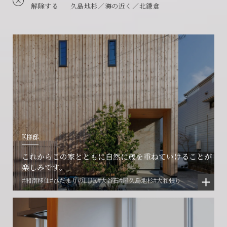
解除する
久島地杉／海の近く／北鎌倉
K様邸
これからこの家とともに自然に歳を重ねていけることが
楽しみです。
#湘南移住
#ひだまりのLDK
#大谷石
#屋久島地杉
#大和張り