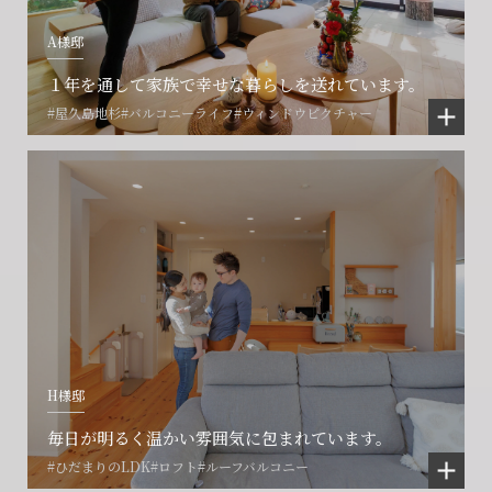
A様邸
１年を通して家族で幸せな暮らしを送れています。
#屋久島地杉
#バルコニーライフ
#ウィンドウピクチャー
会社に関することや物件についての
土地の活用・賃貸経営に関する
賃貸物件入居者様の
ご相談はこちら
ご相談はこちら
お困りごとのご相談はこちら
フォームからのお問い合わせ
フォームからのお問い合わせ
解約のお申し込み
CONTACT
CONTACT
CONTACT
H様邸
賃貸管理事業部へのお問い合わせ
お電話でのお問い合わせ
プロコール24ご利用の方
0466-24-2478
0466-24-2478
0120-073-386
毎日が明るく温かい雰囲気に包まれています。
#ひだまりのLDK
#ロフト
#ルーフバルコニー
営業時間9:30~18:30 水曜定休
営業時間9:30~18:30 水曜定休