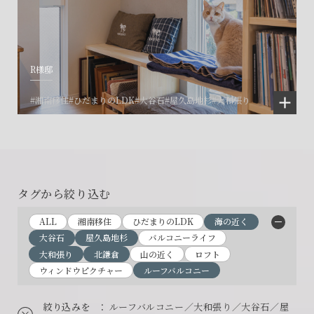
R様邸
#湘南移住
#ひだまりのLDK
#大谷石
#屋久島地杉
#大和張り
タグから絞り込む
ALL
湘南移住
ひだまりのLDK
海の近く
大谷石
屋久島地杉
バルコニーライフ
大和張り
北鎌倉
山の近く
ロフト
ウィンドウピクチャー
ルーフバルコニー
絞り込みを
： ルーフバルコニー／大和張り／大谷石／屋