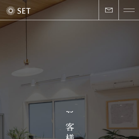
私たちについて
セットの志と行動
事業一覧
物件一覧
お客様の声
お
マガジン
客
様