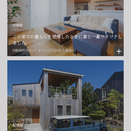
H様邸
この家での暮らしを想像したときに妻と一番ワクワクし
ました。
#湘南移住
#ひだまりのLDK
#屋久島地杉
M様邸