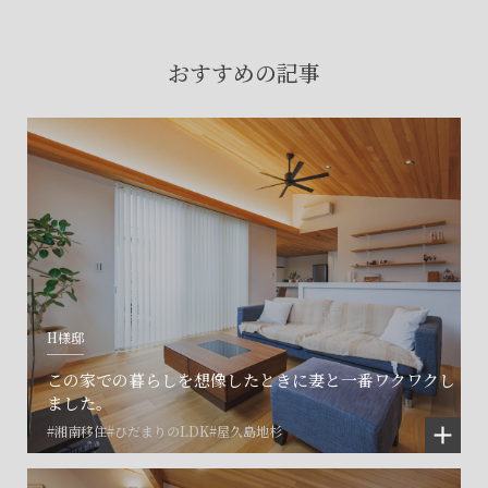
賃貸物件入居者様の
お困りごとのご相談はこちら
おすすめの記事
土地の活用・賃貸経営に関する
ご相談はこちら
関連施設一覧
H様邸
この家での暮らしを想像したときに妻と一番ワクワクし
ました。
#湘南移住
#ひだまりのLDK
#屋久島地杉
©SET inc.