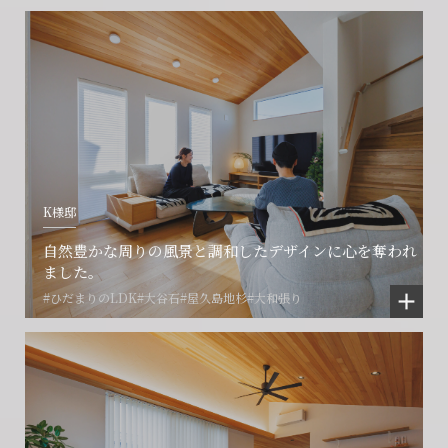
閉じる
閉じる
閉じる
K様邸
自然豊かな周りの風景と調和したデザインに心を奪われ
ました。
#ひだまりのLDK
#大谷石
#屋久島地杉
#大和張り