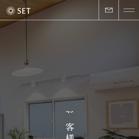
私たちについて
セットの志と行動
事業一覧
物件一覧
お客様の声
お
マガジン
客
様