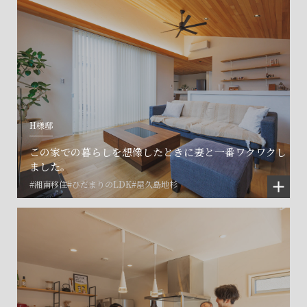
H様邸
この家での暮らしを想像したときに妻と一番ワクワクし
ました。
#湘南移住
#ひだまりのLDK
#屋久島地杉