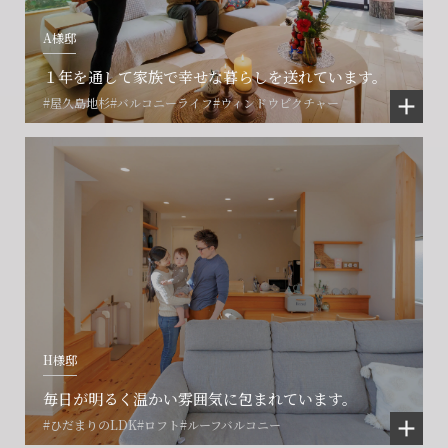
A様邸
１年を通して家族で幸せな暮らしを送れています。
#屋久島地杉
#バルコニーライフ
#ウィンドウピクチャー
会社に関することや物件についての
土地の活用・賃貸経営に関する
賃貸物件入居者様の
ご相談はこちら
ご相談はこちら
お困りごとのご相談はこちら
フォームからのお問い合わせ
フォームからのお問い合わせ
解約のお申し込み
CONTACT
CONTACT
CONTACT
H様邸
賃貸管理事業部へのお問い合わせ
お電話でのお問い合わせ
プロコール24ご利用の方
0466-24-2478
0466-24-2478
0120-073-386
毎日が明るく温かい雰囲気に包まれています。
#ひだまりのLDK
#ロフト
#ルーフバルコニー
営業時間9:30~18:30 水曜定休
営業時間9:30~18:30 水曜定休