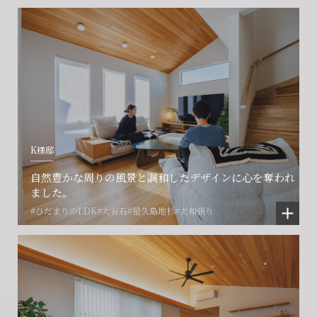
閉じる
閉じる
閉じる
K様邸
自然豊かな周りの風景と調和したデザインに心を奪われ
ました。
#ひだまりのLDK
#大谷石
#屋久島地杉
#大和張り