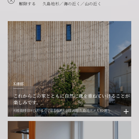
解除する
久島地杉／海の近く／山の近く
K様邸
これからこの家とともに自然に歳を重ねていけることが
楽しみです。
#湘南移住
#ひだまりのLDK
#大谷石
#屋久島地杉
#大和張り