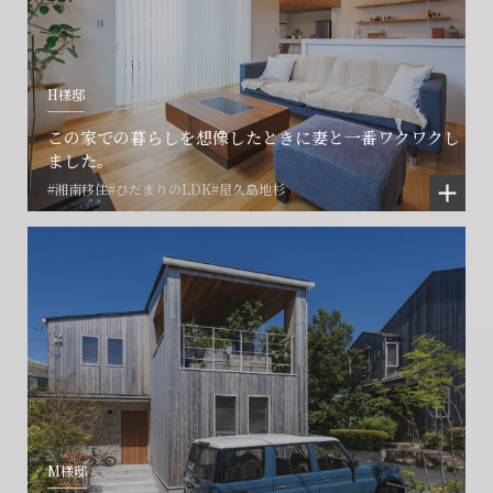
H様邸
この家での暮らしを想像したときに妻と一番ワクワクし
ました。
#湘南移住
#ひだまりのLDK
#屋久島地杉
M様邸