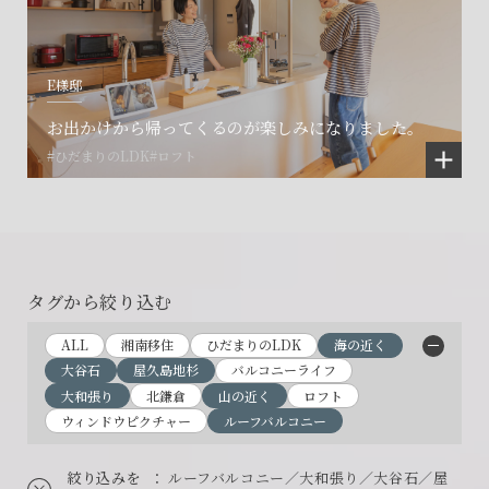
E様邸
お出かけから帰ってくるのが楽しみになりました。
#ひだまりのLDK
#ロフト
タグから絞り込む
ALL
湘南移住
ひだまりのLDK
海の近く
大谷石
屋久島地杉
バルコニーライフ
大和張り
北鎌倉
山の近く
ロフト
ウィンドウピクチャー
ルーフバルコニー
絞り込みを
： ルーフバルコニー／大和張り／大谷石／屋