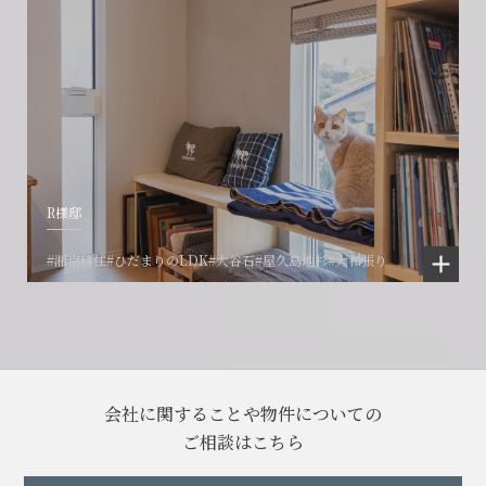
R様邸
#湘南移住
#ひだまりのLDK
#大谷石
#屋久島地杉
#大和張り
会社に関することや物件についての
ご相談はこちら