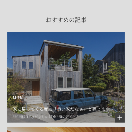
賃貸物件入居者様の
お困りごとのご相談はこちら
おすすめの記事
土地の活用・賃貸経営に関する
ご相談はこちら
関連施設一覧
M様邸
家に帰ってくる度に「良い家だなぁ」と感じます。
#湘南移住
#ひだまりのLDK
#海の近く
©SET inc.