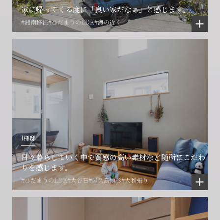
家に帰ってくる度に「良い家だなぁ」と感じます。
#湘南移住
#ひだまりのLDK
#海の近く
I様邸
日々暮らしていく中で質感の高い素材など随所にこだわ
りを感じます。
#ひだまりのLDK
#大谷石
#屋久島地杉
#大和張り