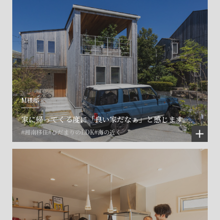
M様邸
家に帰ってくる度に「良い家だなぁ」と感じます。
#湘南移住
#ひだまりのLDK
#海の近く