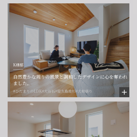
K様邸
自然豊かな周りの風景と調和したデザインに心を奪われ
ました。
#ひだまりのLDK
#大谷石
#屋久島地杉
#大和張り