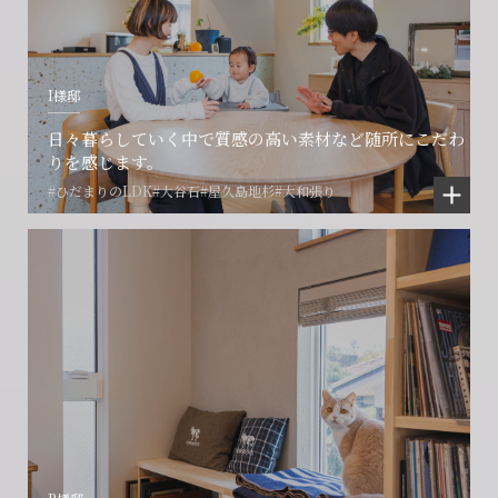
I様邸
日々暮らしていく中で質感の高い素材など随所にこだわ
りを感じます。
#ひだまりのLDK
#大谷石
#屋久島地杉
#大和張り