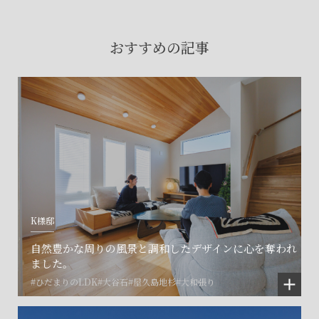
賃貸物件入居者様の
お困りごとのご相談はこちら
おすすめの記事
土地の活用・賃貸経営に関する
ご相談はこちら
関連施設一覧
K様邸
自然豊かな周りの風景と調和したデザインに心を奪われ
ました。
#ひだまりのLDK
#大谷石
#屋久島地杉
#大和張り
©SET inc.