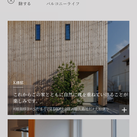
除する
バルコニーライフ
K様邸
これからこの家とともに自然に歳を重ねていけることが
楽しみです。
#湘南移住
#ひだまりのLDK
#大谷石
#屋久島地杉
#大和張り