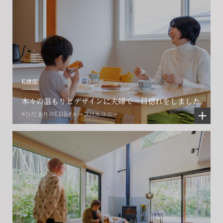
K様邸
木々の温もりとデザインに夫婦で一目惚れをしました。
#ひだまりのLDK
#ルーフバルコニー
会社に関することや物件についての
土地の活用・賃貸経営に関する
賃貸物件入居者様の
ご相談はこちら
ご相談はこちら
お困りごとのご相談はこちら
フォームからのお問い合わせ
フォームからのお問い合わせ
解約のお申し込み
CONTACT
CONTACT
CONTACT