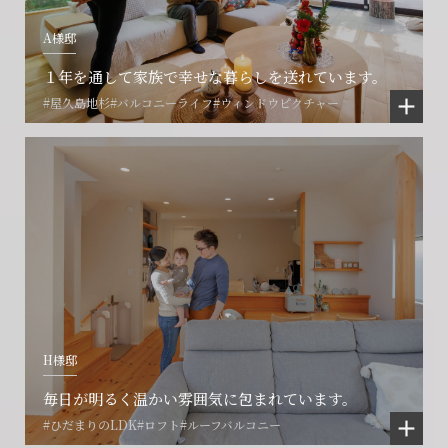
A様邸
賃貸管理事業部へのお問い合わせ
お電話でのお問い合わせ
プロコール24ご利用の方
0466-24-2478
0466-24-2478
0120-073-386
１年を通して家族で幸せな暮らしを送れています。
#屋久島地杉
#バルコニーライフ
#ウィンドウピクチャー
営業時間9:30~18:30 水曜定休
営業時間9:30~18:30 水曜定休
閉じる
閉じる
閉じる
H様邸
毎日が明るく温かい雰囲気に包まれています。
#ひだまりのLDK
#ロフト
#ルーフバルコニー