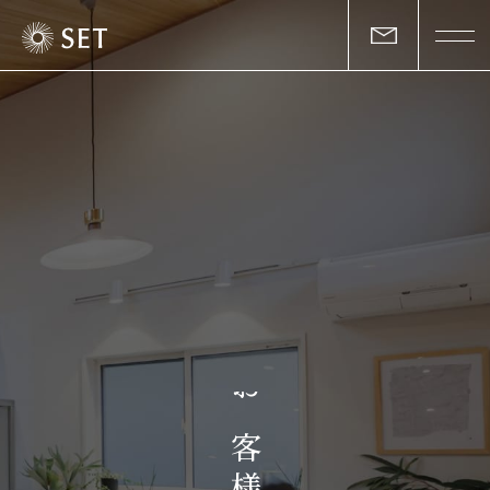
私たちについて
セットの志と行動
事業一覧
物件一覧
お客様の声
お
マガジン
客
様