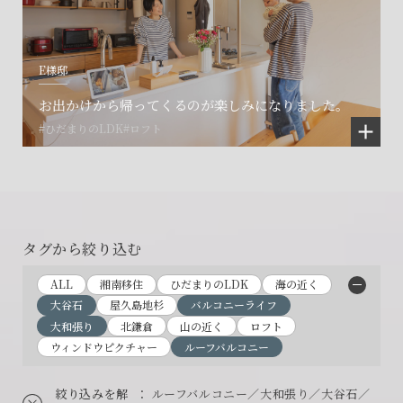
E様邸
お出かけから帰ってくるのが楽しみになりました。
#ひだまりのLDK
#ロフト
タグから絞り込む
ALL
湘南移住
ひだまりのLDK
海の近く
大谷石
屋久島地杉
バルコニーライフ
大和張り
北鎌倉
山の近く
ロフト
ウィンドウピクチャー
ルーフバルコニー
絞り込みを解
： ルーフバルコニー／大和張り／大谷石／