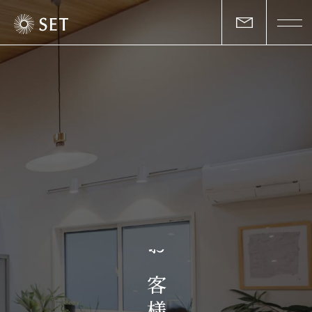
私たちについて
セットの志と行動
事業一覧
物件一覧
お客様の声
お
マガジン
客
様