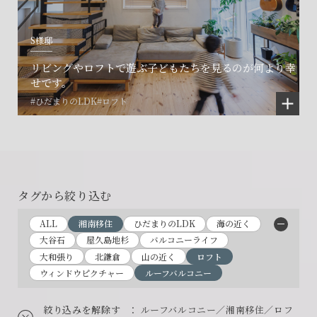
S様邸
リビングやロフトで遊ぶ子どもたちを見るのが何より幸
せです。
#ひだまりのLDK
#ロフト
タグから絞り込む
ALL
湘南移住
ひだまりのLDK
海の近く
大谷石
屋久島地杉
バルコニーライフ
大和張り
北鎌倉
山の近く
ロフト
ウィンドウピクチャー
ルーフバルコニー
絞り込みを解除す
： ルーフバルコニー／湘南移住／ロフ