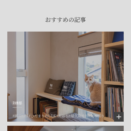
賃貸物件入居者様の
お困りごとのご相談はこちら
おすすめの記事
土地の活用・賃貸経営に関する
ご相談はこちら
関連施設一覧
R様邸
#湘南移住
#ひだまりのLDK
#大谷石
#屋久島地杉
#大和張り
©SET inc.