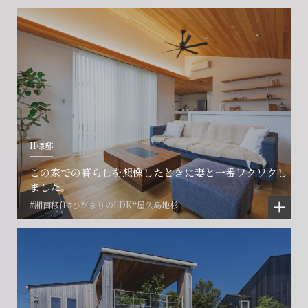
閉じる
閉じる
閉じる
H様邸
この家での暮らしを想像したときに妻と一番ワクワクし
ました。
#湘南移住
#ひだまりのLDK
#屋久島地杉