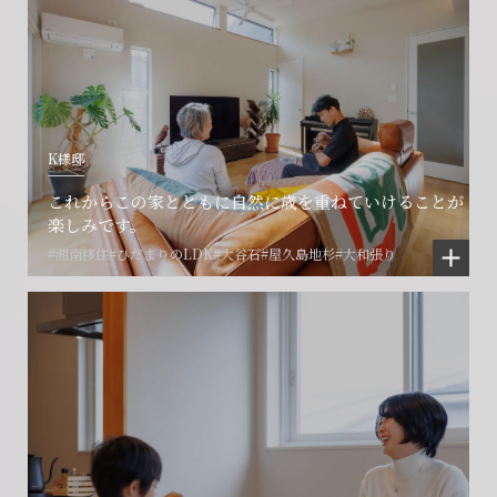
K様邸
これからこの家とともに自然に歳を重ねていけることが
楽しみです。
#湘南移住
#ひだまりのLDK
#大谷石
#屋久島地杉
#大和張り