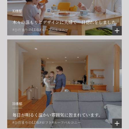
K様邸
木々の温もりとデザインに夫婦で一目惚れをしました。
#ひだまりのLDK
#ルーフバルコニー
会社に関することや物件についての
土地の活用・賃貸経営に関する
賃貸物件入居者様の
ご相談はこちら
ご相談はこちら
お困りごとのご相談はこちら
フォームからのお問い合わせ
フォームからのお問い合わせ
解約のお申し込み
CONTACT
CONTACT
CONTACT
H様邸
賃貸管理事業部へのお問い合わせ
お電話でのお問い合わせ
プロコール24ご利用の方
0466-24-2478
0466-24-2478
0120-073-386
毎日が明るく温かい雰囲気に包まれています。
#ひだまりのLDK
#ロフト
#ルーフバルコニー
営業時間9:30~18:30 水曜定休
営業時間9:30~18:30 水曜定休