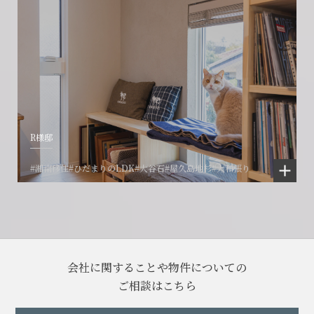
R様邸
#湘南移住
#ひだまりのLDK
#大谷石
#屋久島地杉
#大和張り
会社に関することや物件についての
ご相談はこちら