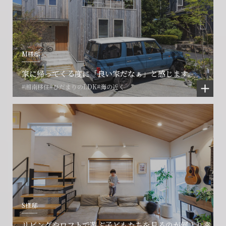
M様邸
家に帰ってくる度に「良い家だなぁ」と感じます。
#湘南移住
#ひだまりのLDK
#海の近く
S様邸
リビングやロフトで遊ぶ子どもたちを見るのが何より幸