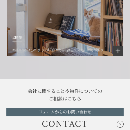
R様邸
#湘南移住
#ひだまりのLDK
#大谷石
#屋久島地杉
#大和張り
会社に関することや物件についての
ご相談はこちら
フォームからのお問い合わせ
CONTACT