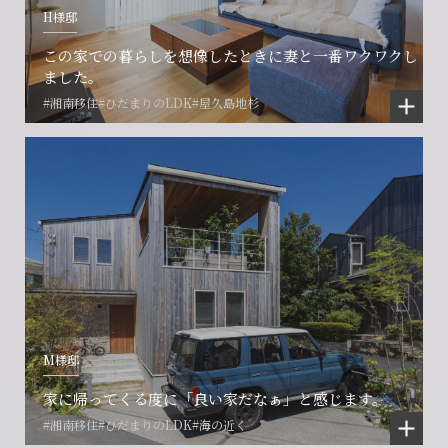
H様邸
閉じる
閉じる
閉じる
この家での暮らしを想像したときに妻と一番ワクワクし
ました。
#湘南移住
#ひだまりのLDK
#屋久島地杉
M様邸
家に帰ってくる度に「良い家だなぁ」と感じます。
#湘南移住
#ひだまりのLDK
#海の近く