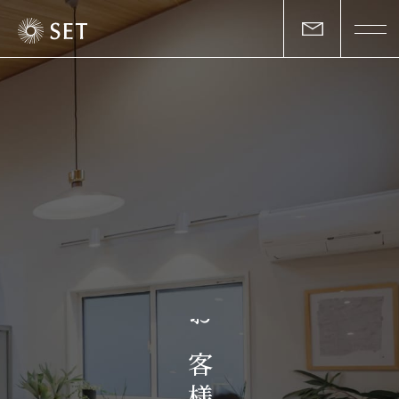
私たちについて
セットの志と行動
事業一覧
物件一覧
お客様の声
お
マガジン
客
様