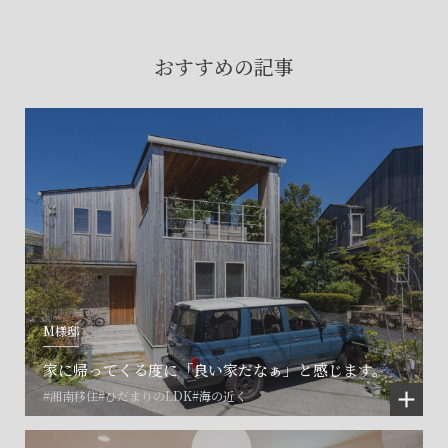
賃貸物件入居者様の
お困りごとのご相談はこちら
おすすめの記事
土地の活用・賃貸経営に関する
ご相談はこちら
関連施設一覧
M様邸
家に帰ってくる度に「良い家だなぁ」と感じます。
#湘南移住
#ひだまりのLDK
#海の近く
©SET inc.