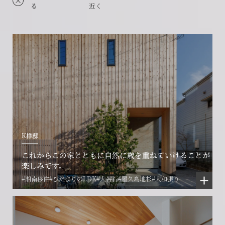
る
近く
K様邸
これからこの家とともに自然に歳を重ねていけることが
楽しみです。
#湘南移住
#ひだまりのLDK
#大谷石
#屋久島地杉
#大和張り