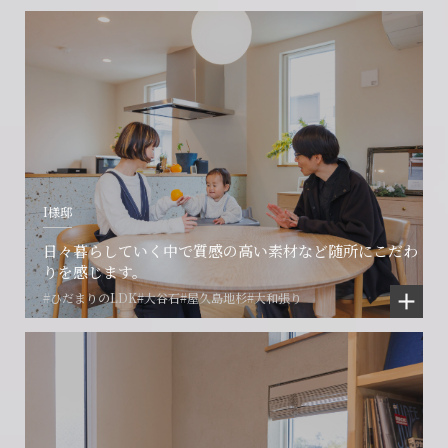
I様邸
日々暮らしていく中で質感の高い素材など随所にこだわ
りを感じます。
#ひだまりのLDK
#大谷石
#屋久島地杉
#大和張り