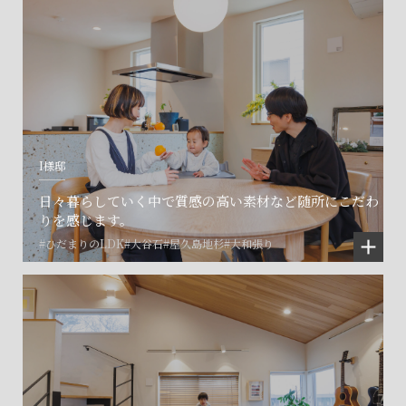
I様邸
日々暮らしていく中で質感の高い素材など随所にこだわ
りを感じます。
#ひだまりのLDK
#大谷石
#屋久島地杉
#大和張り