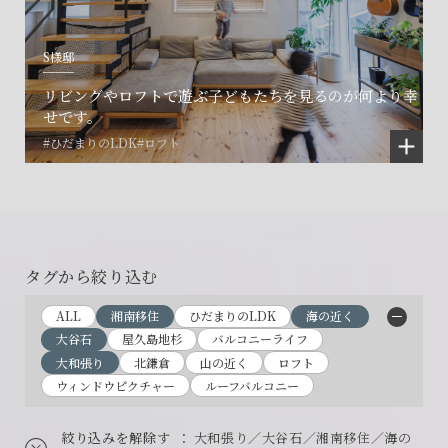
S様邸
リビングやロフトで遊ぶ子どもたちを見るのが何より幸
せです。
#ひだまりのLDK
#ロフト
タグから絞り込む
ALL
湘南移住
ひだまりのLDK
海の近く
大谷石
屋久島地杉
バルコニーライフ
大和張り
北鎌倉
山の近く
ロフト
ウィンドウピクチャー
ルーフバルコニー
絞り込みを解除す
： 大和張り／大谷石／湘南移住／海の