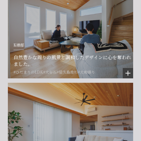
K様邸
会社に関することや物件についての
土地の活用・賃貸経営に関する
賃貸物件入居者様の
自然豊かな周りの風景と調和したデザインに心を奪われ
ご相談はこちら
ご相談はこちら
お困りごとのご相談はこちら
ました。
#ひだまりのLDK
#大谷石
#屋久島地杉
#大和張り
フォームからのお問い合わせ
フォームからのお問い合わせ
解約のお申し込み
CONTACT
CONTACT
CONTACT
賃貸管理事業部へのお問い合わせ
お電話でのお問い合わせ
プロコール24ご利用の方
0466-24-2478
0466-24-2478
0120-073-386
営業時間9:30~18:30 水曜定休
営業時間9:30~18:30 水曜定休