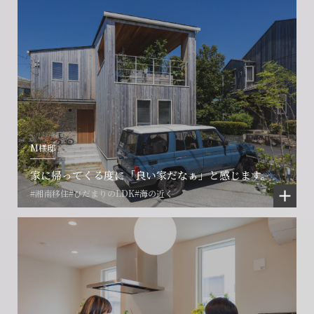
M様邸
家に帰ってくる度に「良い家だなぁ」と感じます。
#湘南移住
#ひだまりのLDK
#海の近く