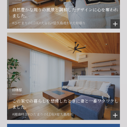
賃貸管理事業部へのお問い合わせ
お電話でのお問い合わせ
自然豊かな周りの風景と調和したデザインに心を奪われ
プロコール24ご利用の方
ました。
0466-24-2478
0466-24-2478
0120-073-386
#ひだまりのLDK
#大谷石
#屋久島地杉
#大和張り
営業時間9:30~18:30 水曜定休
営業時間9:30~18:30 水曜定休
閉じる
閉じる
閉じる
H様邸
この家での暮らしを想像したときに妻と一番ワクワクし
ました。
#湘南移住
#ひだまりのLDK
#屋久島地杉