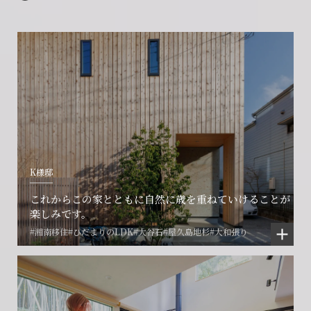
K様邸
これからこの家とともに自然に歳を重ねていけることが
楽しみです。
#湘南移住
#ひだまりのLDK
#大谷石
#屋久島地杉
#大和張り