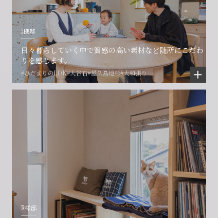
I様邸
日々暮らしていく中で質感の高い素材など随所にこだわ
りを感じます。
#ひだまりのLDK
#大谷石
#屋久島地杉
#大和張り
R様邸