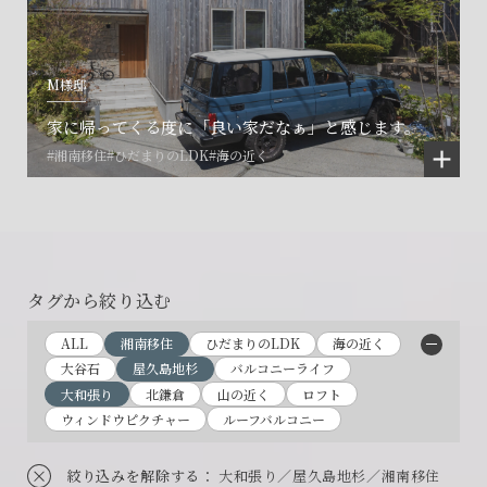
M様邸
家に帰ってくる度に「良い家だなぁ」と感じます。
#湘南移住
#ひだまりのLDK
#海の近く
タグから絞り込む
ALL
湘南移住
ひだまりのLDK
海の近く
大谷石
屋久島地杉
バルコニーライフ
大和張り
北鎌倉
山の近く
ロフト
ウィンドウピクチャー
ルーフバルコニー
絞り込みを解除する
： 大和張り／屋久島地杉／湘南移住