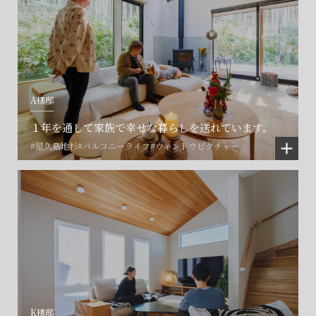
A様邸
１年を通して家族で幸せな暮らしを送れています。
#屋久島地杉
#バルコニーライフ
#ウィンドウピクチャー
会社に関することや物件についての
土地の活用・賃貸経営に関する
賃貸物件入居者様の
ご相談はこちら
ご相談はこちら
お困りごとのご相談はこちら
フォームからのお問い合わせ
フォームからのお問い合わせ
解約のお申し込み
CONTACT
CONTACT
CONTACT
K様邸