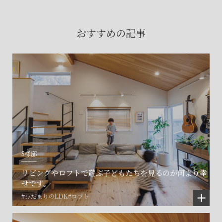
賃貸物件入居者様の
お困りごとのご相談はこちら
おすすめの記事
土地の活用・賃貸経営に関する
ご相談はこちら
関連施設一覧
S様邸
リビングやロフトで遊ぶ子どもたちを見るのが何より幸
せです。
#ひだまりのLDK
#ロフト
©SET inc.