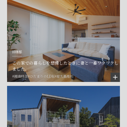
H様邸
この家での暮らしを想像したときに妻と一番ワクワクし
ました。
#湘南移住
#ひだまりのLDK
#屋久島地杉