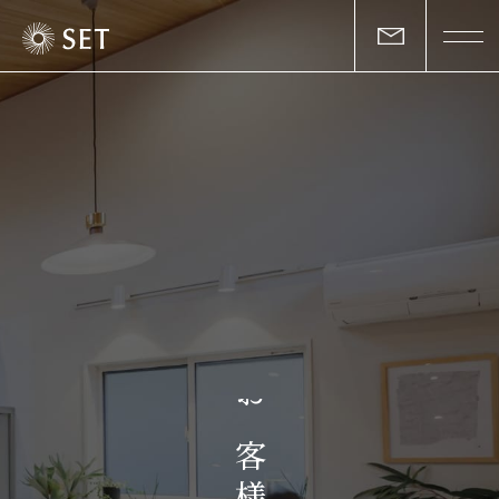
私たちについて
セットの志と行動
事業一覧
物件一覧
お客様の声
お
マガジン
客
様