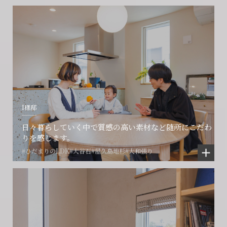
I様邸
日々暮らしていく中で質感の高い素材など随所にこだわ
りを感じます。
#ひだまりのLDK
#大谷石
#屋久島地杉
#大和張り