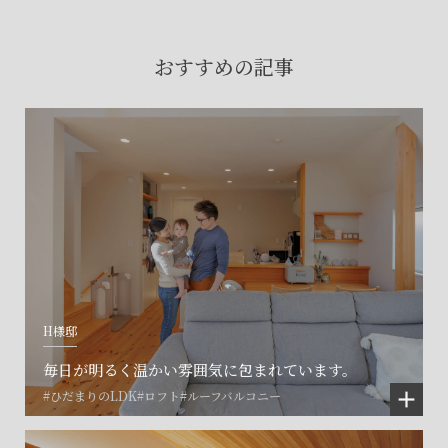
賃貸物件入居者様の
お困りごとのご相談はこちら
おすすめの記事
土地の活用・賃貸経営に関する
ご相談はこちら
関連施設一覧
H様邸
毎日が明るく温かい雰囲気に包まれています。
#ひだまりのLDK
#ロフト
#ルーフバルコニー
©SET inc.