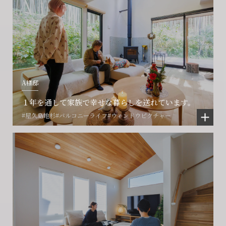
会社に関することや物件についての
土地の活用・賃貸経営に関する
A様邸
賃貸物件入居者様の
ご相談はこちら
ご相談はこちら
お困りごとのご相談はこちら
１年を通して家族で幸せな暮らしを送れています。
#屋久島地杉
#バルコニーライフ
#ウィンドウピクチャー
フォームからのお問い合わせ
フォームからのお問い合わせ
解約のお申し込み
CONTACT
CONTACT
CONTACT
賃貸管理事業部へのお問い合わせ
お電話でのお問い合わせ
プロコール24ご利用の方
0466-24-2478
0466-24-2478
0120-073-386
営業時間9:30~18:30 水曜定休
営業時間9:30~18:30 水曜定休