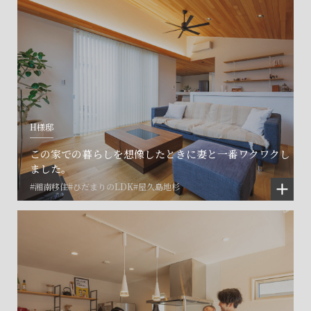
H様邸
この家での暮らしを想像したときに妻と一番ワクワクし
ました。
#湘南移住
#ひだまりのLDK
#屋久島地杉