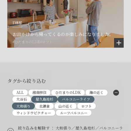
E様邸
お出かけから帰ってくるのが楽しみになりました。
#ひだまりのLDK
#ロフト
タグから絞り込む
ALL
湘南移住
ひだまりのLDK
海の近く
大谷石
屋久島地杉
バルコニーライフ
大和張り
北鎌倉
山の近く
ロフト
ウィンドウピクチャー
ルーフバルコニー
絞り込みを解除す
： 大和張り／屋久島地杉／バルコニーラ