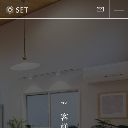
私たちについて
セットの志と行動
事業一覧
物件一覧
お客様の声
お
マガジン
客
様