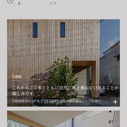
る
イフ
K様邸
これからこの家とともに自然に歳を重ねていけることが
楽しみです。
#湘南移住
#ひだまりのLDK
#大谷石
#屋久島地杉
#大和張り