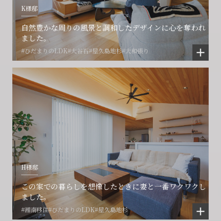
K様邸
閉じる
閉じる
閉じる
自然豊かな周りの風景と調和したデザインに心を奪われ
ました。
#ひだまりのLDK
#大谷石
#屋久島地杉
#大和張り
H様邸
この家での暮らしを想像したときに妻と一番ワクワクし
ました。
#湘南移住
#ひだまりのLDK
#屋久島地杉