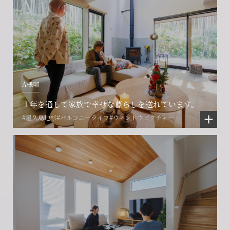
A様邸
１年を通して家族で幸せな暮らしを送れています。
#屋久島地杉
#バルコニーライフ
#ウィンドウピクチャー
会社に関することや物件についての
土地の活用・賃貸経営に関する
賃貸物件入居者様の
ご相談はこちら
ご相談はこちら
お困りごとのご相談はこちら
フォームからのお問い合わせ
フォームからのお問い合わせ
解約のお申し込み
CONTACT
CONTACT
CONTACT