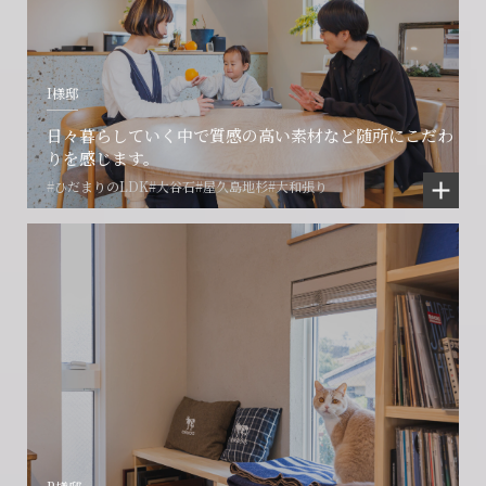
I様邸
日々暮らしていく中で質感の高い素材など随所にこだわ
りを感じます。
#ひだまりのLDK
#大谷石
#屋久島地杉
#大和張り