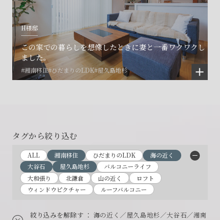
H様邸
この家での暮らしを想像したときに妻と一番ワクワクし
ました。
#湘南移住
#ひだまりのLDK
#屋久島地杉
タグから絞り込む
ALL
湘南移住
ひだまりのLDK
海の近く
大谷石
屋久島地杉
バルコニーライフ
大和張り
北鎌倉
山の近く
ロフト
ウィンドウピクチャー
ルーフバルコニー
絞り込みを解除す
： 海の近く／屋久島地杉／大谷石／湘南