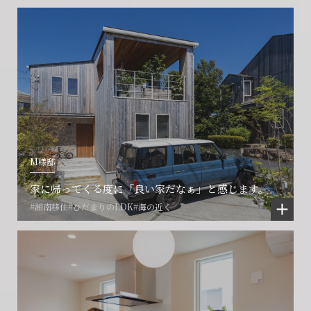
M様邸
家に帰ってくる度に「良い家だなぁ」と感じます。
#湘南移住
#ひだまりのLDK
#海の近く