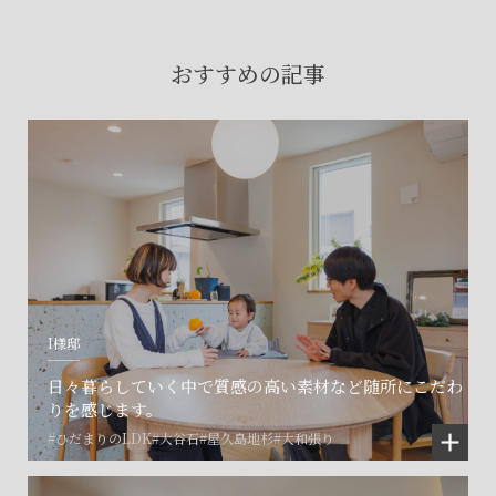
賃貸物件入居者様の
お困りごとのご相談はこちら
おすすめの記事
土地の活用・賃貸経営に関する
ご相談はこちら
関連施設一覧
I様邸
日々暮らしていく中で質感の高い素材など随所にこだわ
りを感じます。
#ひだまりのLDK
#大谷石
#屋久島地杉
#大和張り
©SET inc.