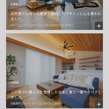
K様邸
賃貸管理事業部へのお問い合わせ
お電話でのお問い合わせ
プロコール24ご利用の方
自然豊かな周りの風景と調和したデザインに心を奪われ
0466-24-2478
0466-24-2478
0120-073-386
ました。
#ひだまりのLDK
#大谷石
#屋久島地杉
#大和張り
営業時間9:30~18:30 水曜定休
営業時間9:30~18:30 水曜定休
閉じる
閉じる
閉じる
H様邸
この家での暮らしを想像したときに妻と一番ワクワクし
ました。
#湘南移住
#ひだまりのLDK
#屋久島地杉