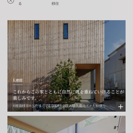
る
移住
K様邸
これからこの家とともに自然に歳を重ねていけることが
楽しみです。
#湘南移住
#ひだまりのLDK
#大谷石
#屋久島地杉
#大和張り