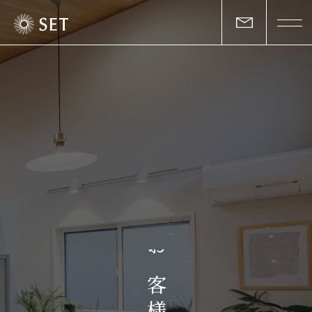
私たちについて
セットの志と行動
事業一覧
物件一覧
お客様の声
お
マガジン
客
様