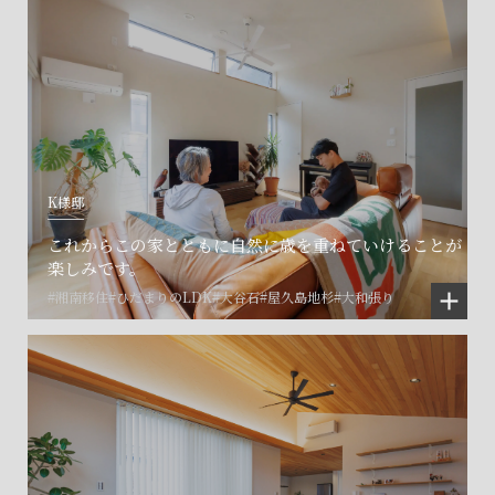
K様邸
これからこの家とともに自然に歳を重ねていけることが
楽しみです。
#湘南移住
#ひだまりのLDK
#大谷石
#屋久島地杉
#大和張り