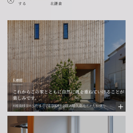
する
北鎌倉
K様邸
これからこの家とともに自然に歳を重ねていけることが
楽しみです。
#湘南移住
#ひだまりのLDK
#大谷石
#屋久島地杉
#大和張り