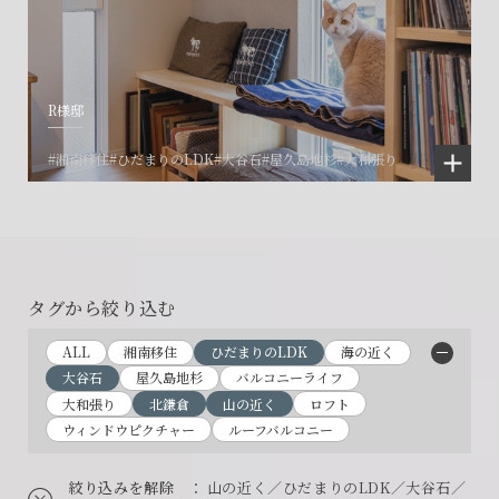
R様邸
#湘南移住
#ひだまりのLDK
#大谷石
#屋久島地杉
#大和張り
タグから絞り込む
ALL
湘南移住
ひだまりのLDK
海の近く
大谷石
屋久島地杉
バルコニーライフ
大和張り
北鎌倉
山の近く
ロフト
ウィンドウピクチャー
ルーフバルコニー
絞り込みを解除
： 山の近く／ひだまりのLDK／大谷石／