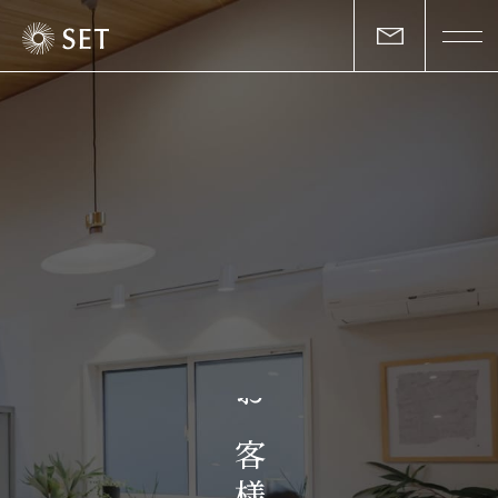
私たちについて
セットの志と行動
事業一覧
物件一覧
お客様の声
お
マガジン
客
様