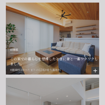
会社に関することや物件についての
土地の活用・賃貸経営に関する
賃貸物件入居者様の
ご相談はこちら
ご相談はこちら
お困りごとのご相談はこちら
フォームからのお問い合わせ
フォームからのお問い合わせ
解約のお申し込み
CONTACT
CONTACT
CONTACT
H様邸
賃貸管理事業部へのお問い合わせ
お電話でのお問い合わせ
プロコール24ご利用の方
この家での暮らしを想像したときに妻と一番ワクワクし
0466-24-2478
0466-24-2478
0120-073-386
ました。
#湘南移住
#ひだまりのLDK
#屋久島地杉
営業時間9:30~18:30 水曜定休
営業時間9:30~18:30 水曜定休
閉じる
閉じる
閉じる