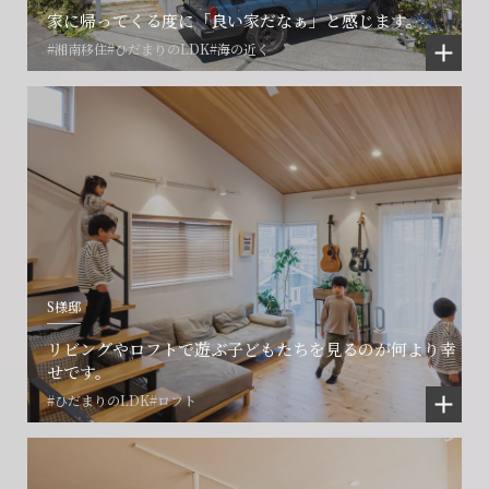
家に帰ってくる度に「良い家だなぁ」と感じます。
#湘南移住
#ひだまりのLDK
#海の近く
S様邸
リビングやロフトで遊ぶ子どもたちを見るのが何より幸
せです。
#ひだまりのLDK
#ロフト