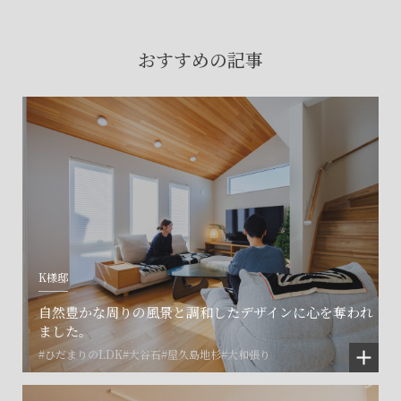
賃貸物件入居者様の
お困りごとのご相談はこちら
おすすめの記事
土地の活用・賃貸経営に関する
ご相談はこちら
関連施設一覧
K様邸
自然豊かな周りの風景と調和したデザインに心を奪われ
ました。
#ひだまりのLDK
#大谷石
#屋久島地杉
#大和張り
©SET inc.