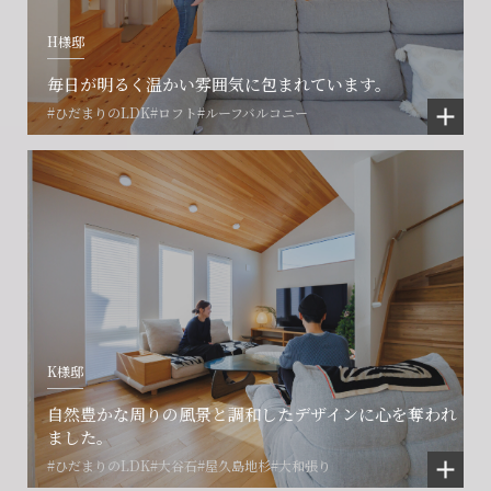
H様邸
毎日が明るく温かい雰囲気に包まれています。
#ひだまりのLDK
#ロフト
#ルーフバルコニー
K様邸
自然豊かな周りの風景と調和したデザインに心を奪われ
ました。
#ひだまりのLDK
#大谷石
#屋久島地杉
#大和張り