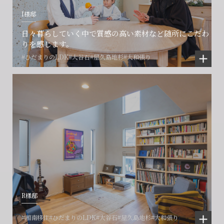
I様邸
日々暮らしていく中で質感の高い素材など随所にこだわ
りを感じます。
#ひだまりのLDK
#大谷石
#屋久島地杉
#大和張り
R様邸
#湘南移住
#ひだまりのLDK
#大谷石
#屋久島地杉
#大和張り