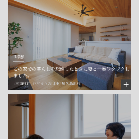
H様邸
この家での暮らしを想像したときに妻と一番ワクワクし
ました。
#湘南移住
#ひだまりのLDK
#屋久島地杉