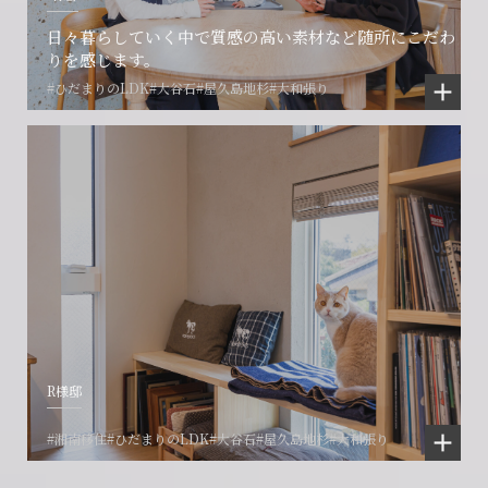
日々暮らしていく中で質感の高い素材など随所にこだわ
りを感じます。
#ひだまりのLDK
#大谷石
#屋久島地杉
#大和張り
R様邸
#湘南移住
#ひだまりのLDK
#大谷石
#屋久島地杉
#大和張り