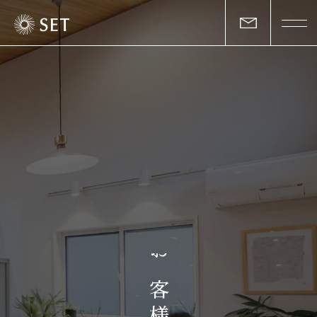
私たちについて
セットの志と行動
事業一覧
物件一覧
お客様の声
お
マガジン
客
様