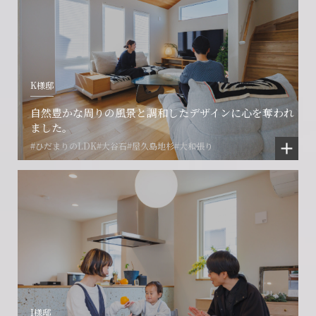
プロコール24ご利用の方
0466-24-2478
0466-24-2478
0120-073-386
営業時間9:30~18:30 水曜定休
営業時間9:30~18:30 水曜定休
K様邸
閉じる
閉じる
閉じる
自然豊かな周りの風景と調和したデザインに心を奪われ
ました。
#ひだまりのLDK
#大谷石
#屋久島地杉
#大和張り
I様邸