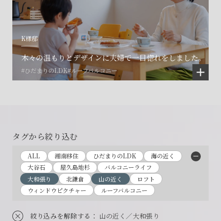
K様邸
木々の温もりとデザインに夫婦で一目惚れをしました。
#ひだまりのLDK
#ルーフバルコニー
タグから絞り込む
ALL
湘南移住
ひだまりのLDK
海の近く
大谷石
屋久島地杉
バルコニーライフ
大和張り
北鎌倉
山の近く
ロフト
ウィンドウピクチャー
ルーフバルコニー
絞り込みを解除する
： 山の近く／大和張り