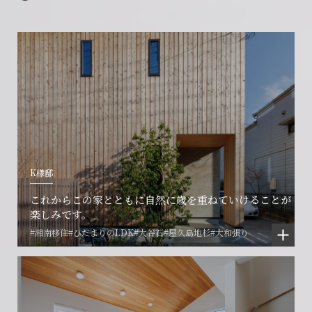
K様邸
会社に関することや物件についての
土地の活用・賃貸経営に関する
賃貸物件入居者様の
これからこの家とともに自然に歳を重ねていけることが
ご相談はこちら
ご相談はこちら
楽しみです。
お困りごとのご相談はこちら
#湘南移住
#ひだまりのLDK
#大谷石
#屋久島地杉
#大和張り
フォームからのお問い合わせ
フォームからのお問い合わせ
解約のお申し込み
CONTACT
CONTACT
CONTACT
賃貸管理事業部へのお問い合わせ
お電話でのお問い合わせ