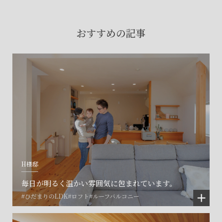
賃貸物件入居者様の
お困りごとのご相談はこちら
おすすめの記事
土地の活用・賃貸経営に関する
ご相談はこちら
関連施設一覧
H様邸
毎日が明るく温かい雰囲気に包まれています。
#ひだまりのLDK
#ロフト
#ルーフバルコニー
©SET inc.